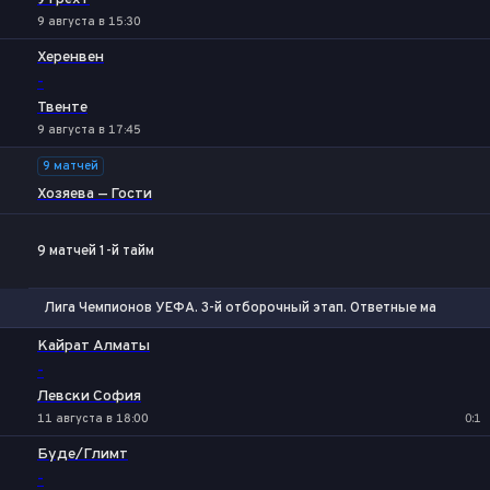
9 августа в 15:30
Херенвен
-
Твенте
9 августа в 17:45
9 матчей
Хозяева — Гости
9 матчей 1-й тайм
Лига Чемпионов УЕФА. 3-й отборочный этап. Ответные матчи
1
Х
2
Кайрат Алматы
-
Левски София
11 августа в 18:00
0:1
Буде/Глимт
-