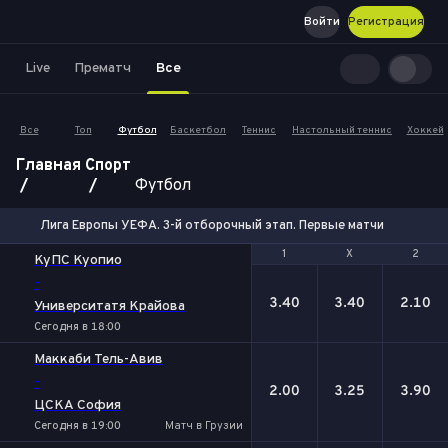
Войти
Регистрация
Live
Прематч
Все
Все
Топ
Футбол
Баскетбол
Теннис
Настольный теннис
Хоккей
Главная
Спорт
Футбол
Лига Европы УЕФА. 3-й отборочный этап. Первые матчи
1
1
Х
Х
2
2
КуПС Куопио
-
3.40
3.40
2.10
Университатя Крайова
Сегодня в 18:00
Маккаби Тель-Авив
-
2.00
3.25
3.90
ЦСКА София
Сегодня в 19:00
Матч в Грузии