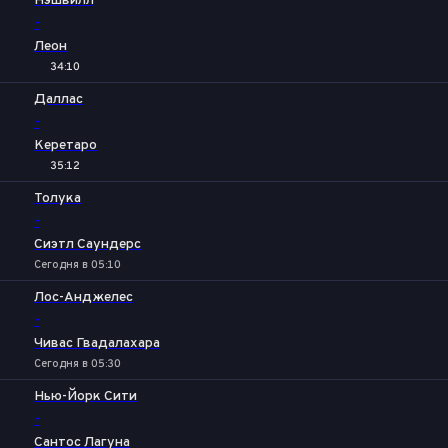
Нэшвилл
-
Леон
34:10
Даллас
-
Керетаро
35:12
Толука
-
Сиэтл Саундерс
Сегодня в 05:10
Лос-Анджелес
-
Чивас Гвадалахара
Сегодня в 05:30
Нью-Йорк Сити
-
Сантос Лагуна