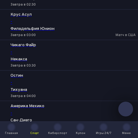
Завтра в 02:30
Крус Асул
-
Филадельфия Юнион
Завтра в 03:00
Матч в США
Чикаго Файр
-
Некакса
Завтра в 03:30
Остин
-
Тихуана
Завтра в 04:00
Америка Мехико
-
Сан-Диего
Завтра в 05:00
Главная
Спорт
Киберспорт
Купон
Игры 24/7
Меню
Портленд Тимберс
Главная
Спорт
Киберспорт
Купон
Игры 24/7
Меню