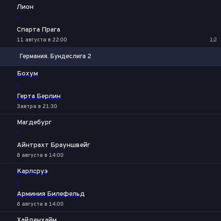
Лион
-
Спарта Прага
11 августа в 22:00
1:2
Германия. Бундеслига 2
1
Х
2
Бохум
-
Герта Берлин
Завтра в 21:30
Магдебург
-
Айнтрахт Брауншвейг
8 августа в 14:00
Карлсруэ
-
Арминия Билефельд
8 августа в 14:00
Хайденхайм