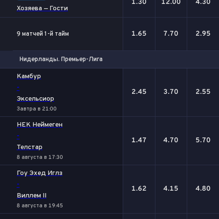
1.30
12.00
4.30
Хозяева — Гости
1.65
7.70
2.95
9 матчей 1-й тайм
Нидерланды. Премьер-Лига
1
Х
2
Камбур
-
2.45
3.70
2.55
Эксельсиор
Завтра в 21:00
НЕК Неймеген
-
1.47
4.70
5.70
Телстар
8 августа в 17:30
Гоу Эхед Иглз
-
1.62
4.15
4.80
Виллем II
8 августа в 19:45