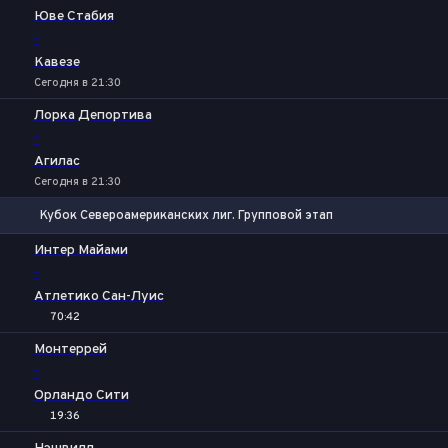
Юве Стабия
-
Кавезе
Сегодня в 21:30
Лорка Депортива
-
Агилас
Сегодня в 21:30
Кубок Североамериканских лиг. Групповой этап
Фора
1
2
Интер Майами
-
Атлетико Сан-Луис
70:42
1
Х
2
Монтеррей
-
Орландо Сити
19:36