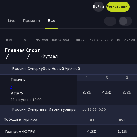
Войти
Регистрация
Live
Прематч
Все
Все
Топ
Футбол
Баскетбол
Теннис
Настольный теннис
Хоккей
Главная
Спорт
Футзал
Россия. Суперкубок. Новый Уренгой
1
1
Х
Х
2
2
Тюмень
-
2.25
4.50
2.25
КПРФ
22 августа в 10:00
Россия. Суперлига. Итоги турнира
до 22.08 10:00
да
нет
Победа в турнире
Газпром-ЮГРА
4.20
1.18