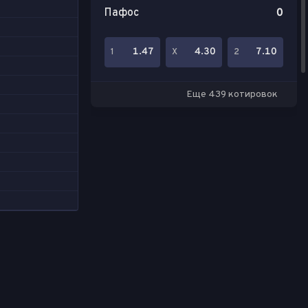
Пафос
0
1.47
4.30
7.10
1
Х
2
Еще 439 котировок