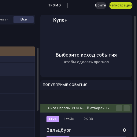
Войти
Регистрация
ПРОМО
матч
Все
Купон
Выберите исход события
чтобы сделать прогноз
ПОПУЛЯРНЫЕ СОБЫТИЯ
Футбол
Киберспорт
Баскетбол
Теннис
Настольный теннис
Лига Европы УЕФА. 3-й отборочный этап. Первые матчи
LIVE
1 тайм
26:30
Зальцбург
0