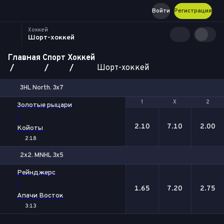
Войти
Регистрация
Хоккей
Шорт-хоккей
Главная
Спорт
Хоккей
Шорт-хоккей
3HL North. 3x7
1
1
Х
Х
2
2
Золотые рыцари
-
2.10
7.10
2.00
Койоты
2:18
2x2. MNHL 3x5
1
Х
2
Рейнджерс
-
1.65
7.20
2.75
Апачи Восток
3:13