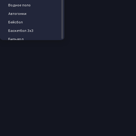
Водное поло
Автогонки
Бейсбол
Баскетбол 3x3
Бильярд
Хоккей на траве
Флорбол
Спорт
Пляжный волейбол
Пляжный футбол
Американский футбол
Регби
Крикет
Дартс
Шахматы
Падел-теннис