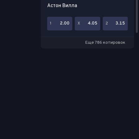
Астон Вилла
2.00
4.05
3.15
1
Х
2
Еще 786 котировок