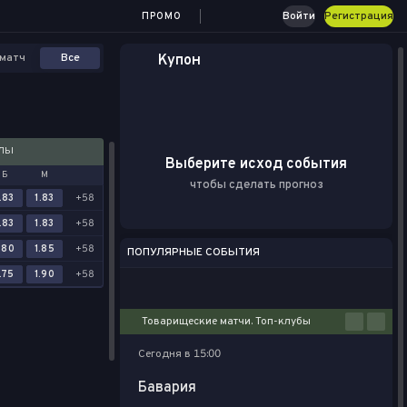
Войти
Регистрация
ПРОМО
матч
Все
Купон
АЛЫ
Выберите исход события
Б
М
чтобы сделать прогноз
.83
1.83
+58
.83
1.83
+58
.80
1.85
+58
ПОПУЛЯРНЫЕ СОБЫТИЯ
.75
1.90
+58
Футбол
Киберспорт
Баскетбол
Теннис
Настольный теннис
Товарищеские матчи. Топ-клубы
Сегодня в 15:00
Бавария