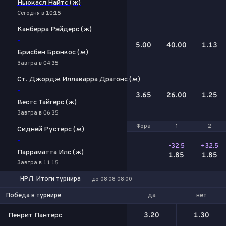
Ньюкасл Найтс (ж)
Сегодня в 10:15
Канберра Рэйдерс (ж)
-
5.00
40.00
1.13
Брисбен Бронкос (ж)
Завтра в 04:35
Ст. Джордж Иллаварра Драгонс (ж)
-
3.65
26.00
1.25
Вестс Тайгерс (ж)
Завтра в 06:35
Фора
Фора
1
1
2
2
Сидней Рустерс (ж)
-
-32.5
+32.5
Парраматта Илс (ж)
1.85
1.85
Завтра в 11:15
НРЛ. Итоги турнира
до 08.08 08:00
да
нет
Победа в турнире
Пенрит Пантерс
3.20
1.30