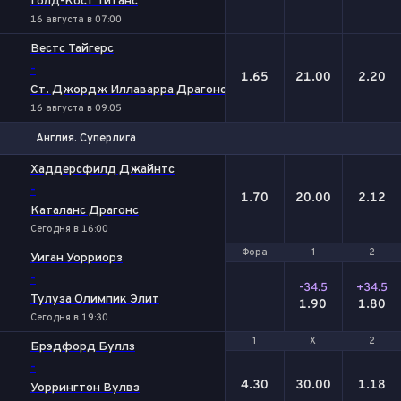
Голд-Кост Титанс
16 августа в 07:00
Вестс Тайгерс
-
1.65
21.00
2.20
Ст. Джордж Иллаварра Драгонс
16 августа в 09:05
Англия. Суперлига
1
Х
2
Хаддерсфилд Джайнтс
-
1.70
20.00
2.12
Каталанс Драгонс
Сегодня в 16:00
Фора
Фора
1
1
2
2
Уиган Уорриорз
-
-34.5
+34.5
Тулуза Олимпик Элит
1.90
1.80
Сегодня в 19:30
1
1
Х
Х
2
2
Брэдфорд Буллз
-
4.30
30.00
1.18
Уоррингтон Вулвз