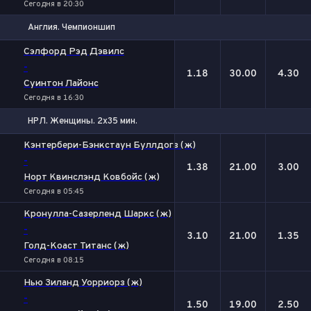
Сегодня в 20:30
Англия. Чемпионшип
1
Х
2
Сэлфорд Рэд Дэвилс
-
1.18
30.00
4.30
Суинтон Лайонс
Сегодня в 16:30
НРЛ. Женщины. 2х35 мин.
1
Х
2
Кэнтербери-Бэнкстаун Буллдогз (ж)
-
1.38
21.00
3.00
Норт Квинслэнд Ковбойс (ж)
Сегодня в 05:45
Кронулла-Сазерленд Шаркс (ж)
-
3.10
21.00
1.35
Голд-Коаст Титанс (ж)
Сегодня в 08:15
Нью Зиланд Уорриорз (ж)
-
1.50
19.00
2.50