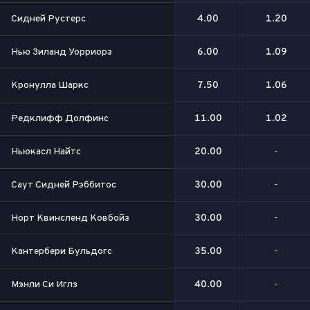
Сидней Рустерс
4.00
1.20
Нью Зиланд Уорриорз
6.00
1.09
Кронулла Шаркс
7.50
1.06
Редклифф Долфинс
11.00
1.02
Ньюкасл Найтс
20.00
-
Саут Сидней Рэббитос
30.00
-
Норт Квинсленд Ковбойз
30.00
-
Кантербери Бульдогс
35.00
-
Мэнли Си Иглз
40.00
-