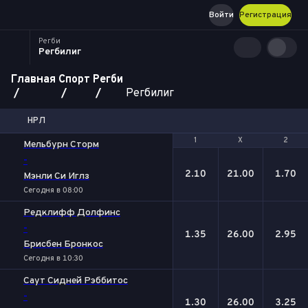
Войти
Регистрация
Регби
Регбилиг
Главная
Спорт
Регби
Регбилиг
НРЛ
1
1
Х
Х
2
2
Мельбурн Сторм
-
2.10
21.00
1.70
Мэнли Си Иглз
Сегодня в 08:00
Редклифф Долфинс
-
1.35
26.00
2.95
Брисбен Бронкос
Сегодня в 10:30
Саут Сидней Рэббитос
-
1.30
26.00
3.25