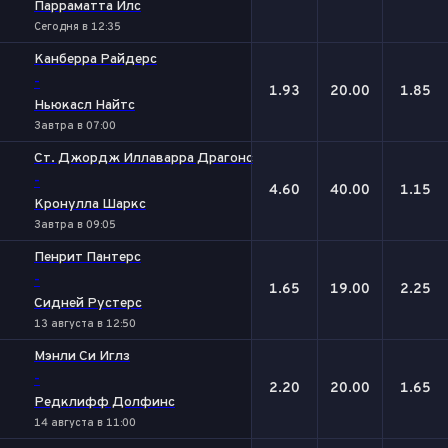
Парраматта Илс
Сегодня в 12:35
Канберра Райдерс
-
1.93
20.00
1.85
Ньюкасл Найтс
Завтра в 07:00
Ст. Джордж Иллаварра Драгонс
-
4.60
40.00
1.15
Кронулла Шаркс
Завтра в 09:05
Пенрит Пантерс
-
1.65
19.00
2.25
Сидней Рустерс
13 августа в 12:50
Мэнли Си Иглз
-
2.20
20.00
1.65
Редклифф Долфинс
14 августа в 11:00