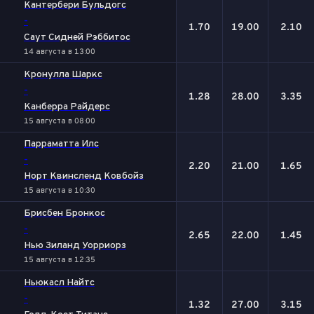
Кантербери Бульдогс
-
1.70
19.00
2.10
Саут Сидней Рэббитос
14 августа в 13:00
Кронулла Шаркс
-
1.28
28.00
3.35
Канберра Райдерс
15 августа в 08:00
Парраматта Илс
-
2.20
21.00
1.65
Норт Квинсленд Ковбойз
15 августа в 10:30
Брисбен Бронкос
-
2.65
22.00
1.45
Нью Зиланд Уорриорз
15 августа в 12:35
Ньюкасл Найтс
-
1.32
27.00
3.15