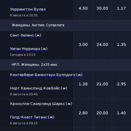
-
4.50
30.00
1.17
Уоррингтон Вулвз
8 августа в 20:30
Женщины. Англия. Суперлига
1
Х
2
Сент-Хеленс (ж)
-
3.00
24.00
1.35
Уиган Уорриорз (ж)
Сегодня в 19:15
НРЛ. Женщины. 2х35 мин.
1
Х
2
Кэнтербери-Бэнкстаун Буллдогз (ж)
-
1.38
21.00
2.95
Норт Квинслэнд Ковбойс (ж)
8 августа в 05:45
Кронулла-Сазерленд Шаркс (ж)
-
2.80
20.00
1.40
Голд-Коаст Титанс (ж)
8 августа в 08:15