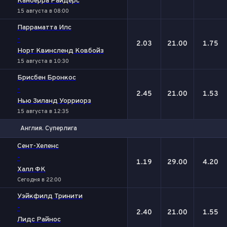
Канберра Райдерс
15 августа в 08:00
Парраматта Илс
-
2.03
21.00
1.75
Норт Квинсленд Ковбойз
15 августа в 10:30
Брисбен Бронкос
-
2.45
21.00
1.53
Нью Зиланд Уорриорз
15 августа в 12:35
Англия. Суперлига
1
Х
2
Сент-Хеленс
-
1.19
29.00
4.20
Халл ФК
Сегодня в 22:00
Уэйкфилд Тринити
-
2.40
21.00
1.55
Лидс Райнос