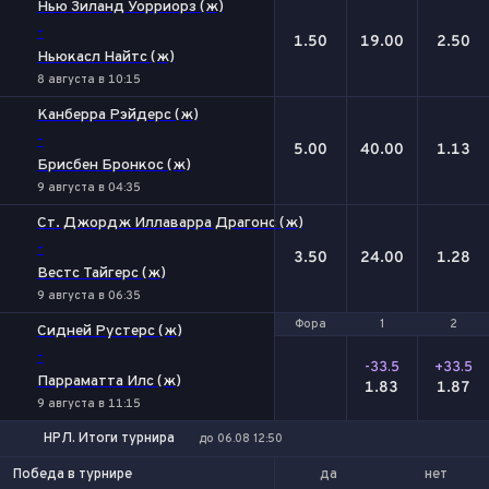
Нью Зиланд Уорриорз (ж)
-
1.50
19.00
2.50
Ньюкасл Найтс (ж)
8 августа в 10:15
Канберра Рэйдерс (ж)
-
5.00
40.00
1.13
Брисбен Бронкос (ж)
9 августа в 04:35
Ст. Джордж Иллаварра Драгонс (ж)
-
3.50
24.00
1.28
Вестс Тайгерс (ж)
9 августа в 06:35
Фора
Фора
1
1
2
2
Сидней Рустерс (ж)
-
-33.5
+33.5
Парраматта Илс (ж)
1.83
1.87
9 августа в 11:15
НРЛ. Итоги турнира
до 06.08 12:50
да
нет
Победа в турнире