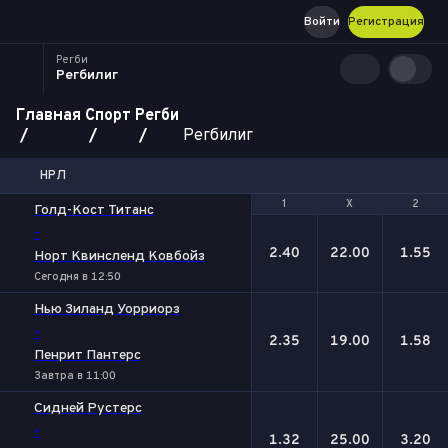
Войти
Регистрация
Регби
Регбилиг
Главная
Спорт
Регби
Регбилиг
НРЛ
1
1
Х
Х
2
2
Голд-Кост Титанс
-
2.40
22.00
1.55
Норт Квинсленд Ковбойз
Сегодня в 12:50
Нью Зиланд Уорриорз
-
2.35
19.00
1.58
Пенрит Пантерс
Завтра в 11:00
Сидней Рустерс
-
1.32
25.00
3.20