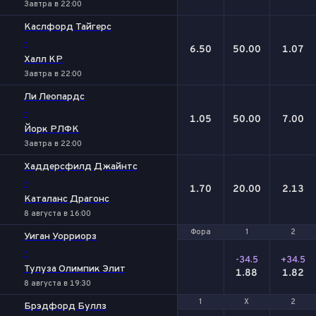
Завтра в 22:00
Каслфорд Тайгерс
-
6.50
50.00
1.07
Халл КР
Завтра в 22:00
Ли Леопардс
-
1.05
50.00
7.00
Йорк РЛФК
Завтра в 22:00
Хаддерсфилд Джайнтс
-
1.70
20.00
2.13
Каталанс Драгонс
8 августа в 16:00
Фора
Фора
1
1
2
2
Уиган Уорриорз
-
-34.5
+34.5
Тулуза Олимпик Элит
1.88
1.82
8 августа в 19:30
1
1
Х
Х
2
2
Брэдфорд Буллз