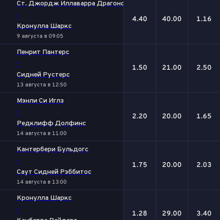
Ст. Джордж Иллаварра Драгонс
-
4.40
40.00
1.16
Кронулла Шаркс
9 августа в 09:05
Пенрит Пантерс
-
1.50
21.00
2.50
Сидней Рустерс
13 августа в 12:50
Мэнли Си Иглз
-
2.20
20.00
1.65
Редклифф Долфинс
14 августа в 11:00
Кантербери Бульдогс
-
1.75
20.00
2.03
Саут Сидней Рэббитос
14 августа в 13:00
Кронулла Шаркс
-
1.28
29.00
3.40