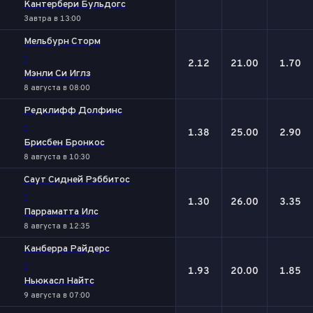
Кантербери Бульдогс
Завтра в 13:00
Мельбурн Сторм
-
2.12
21.00
1.70
Мэнли Си Иглз
8 августа в 08:00
Редклифф Долфинс
-
1.38
25.00
2.90
Брисбен Бронкос
8 августа в 10:30
Саут Сидней Рэббитос
-
1.30
26.00
3.35
Парраматта Илс
8 августа в 12:35
Канберра Райдерс
-
1.93
20.00
1.85
Ньюкасл Найтс
9 августа в 07:00