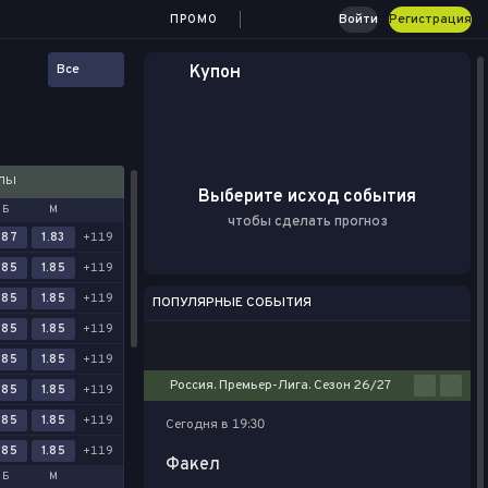
Войти
Регистрация
ПРОМО
Все
Купон
АЛЫ
Выберите исход события
Б
М
чтобы сделать прогноз
.87
1.83
+119
.85
1.85
+119
.85
1.85
+119
ПОПУЛЯРНЫЕ СОБЫТИЯ
.85
1.85
+119
Футбол
Киберспорт
Баскетбол
Теннис
Настольный теннис
.85
1.85
+119
Россия. Премьер-Лига. Сезон 26/27
.85
1.85
+119
.85
1.85
+119
Сегодня в 19:30
.85
1.85
+119
Факел
Б
М