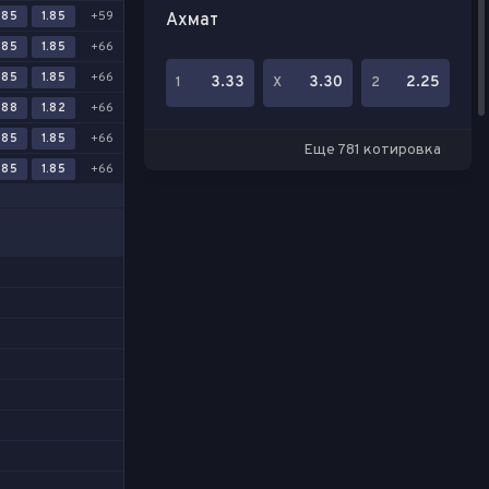
.85
1.85
+59
Ахмат
.85
1.85
+66
.85
1.85
+66
3.33
3.30
2.25
1
Х
2
.88
1.82
+66
.85
1.85
+66
Еще 781 котировка
.85
1.85
+66