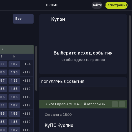
Войти
Регистрация
ПРОМО
Все
Купон
АЛЫ
Выберите исход события
Б
М
чтобы сделать прогноз
.83
1.87
+24
.80
1.90
+119
.87
1.83
+119
ПОПУЛЯРНЫЕ СОБЫТИЯ
.85
1.85
+119
Футбол
Киберспорт
Баскетбол
Теннис
Настольный теннис
.85
1.85
+119
Лига Европы УЕФА. 3-й отборочный этап. Первые матчи
.83
1.87
+119
.85
1.85
+119
Сегодня в 18:00
.85
1.85
+119
КуПС Куопио
.88
1.82
+119