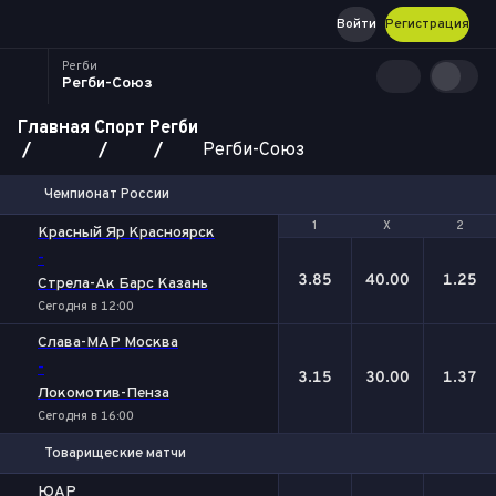
Войти
Регистрация
Регби
Регби-Союз
Главная
Спорт
Регби
Регби-Союз
Чемпионат России
1
1
Х
Х
2
2
Красный Яр Красноярск
-
3.85
40.00
1.25
Стрела-Ак Барс Казань
Сегодня в 12:00
Слава-МАР Москва
-
3.15
30.00
1.37
Локомотив-Пенза
Сегодня в 16:00
Товарищеские матчи
1
Х
2
ЮАР