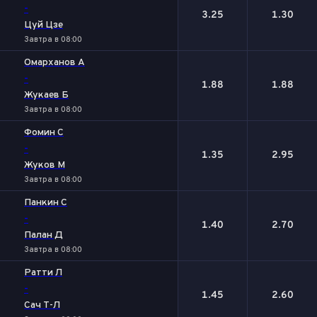
-
3.25
1.30
Цуй Цзе
Завтра в 08:00
Омарханов А
-
1.88
1.88
Жукаев Б
Завтра в 08:00
Фомин С
-
1.35
2.95
Жуков М
Завтра в 08:00
Панкин С
-
1.40
2.70
Палан Д
Завтра в 08:00
Ратти Л
-
1.45
2.60
Сач Т-Л