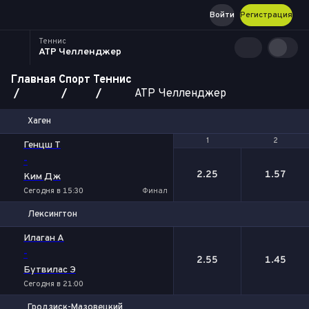
Войти
Регистрация
Теннис
ATP Челленджер
Главная
Спорт
Теннис
ATP Челленджер
Хаген
1
1
2
2
Генцш Т
-
2.25
1.57
Ким Дж
Сегодня в 15:30
Финал
Лексингтон
1
2
Илаган А
-
2.55
1.45
Бутвилас Э
Сегодня в 21:00
Гродзиск-Мазовецкий