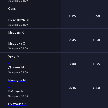
Завтра в 08:00
Сунь Ф
-
1.25
3.60
Нурланулы З
Завтра в 08:00
Мацуда К
-
2.45
1.50
Мацуока Х
Завтра в 08:00
Урсу В
-
3.00
1.35
Дхамне М
Завтра в 08:00
Имамура М
-
2.45
1.50
Гибодо А
Завтра в 08:00
Султанов Х