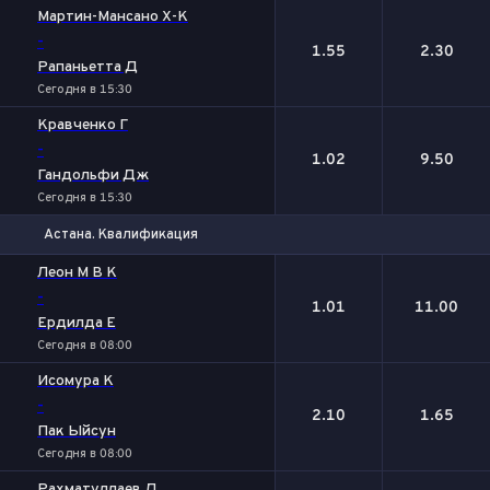
Мартин-Мансано Х-К
-
1.55
2.30
Рапаньетта Д
Сегодня в 15:30
Кравченко Г
-
1.02
9.50
Гандольфи Дж
Сегодня в 15:30
Астана. Квалификация
1
2
Леон М В К
-
1.01
11.00
Ердилда Е
Сегодня в 08:00
Исомура К
-
2.10
1.65
Пак Ыйсун
Сегодня в 08:00
Рахматуллаев Д