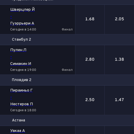
1
2
Шверцлер Й
-
1.68
2.05
Гуэррьери А
Сегодня в 14:00
Финал
Стамбул 2
1
2
Пулен Л
-
2.80
1.38
Симакин И
Сегодня в 19:00
Финал
Пловдив 2
1
2
Пираиньо Г
-
2.50
1.47
Нестеров П
Сегодня в 18:00
Астана
1
2
Уакаа А