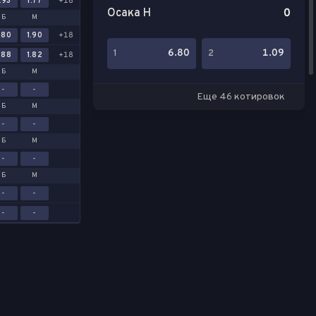
.93
1.77
+18
Осака Н
0
Б
М
.80
1.90
+18
6.80
1.09
1
2
.88
1.82
+18
Б
М
-
-
Еще 46 котировок
Б
М
-
-
Б
М
-
-
Б
М
-
-
-
-