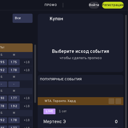
Войти
Регистрация
ПРОМО
Все
Купон
АЛЫ
Выберите исход события
Б
М
чтобы сделать прогноз
.95
1.75
+18
.92
1.78
+18
Б
М
ПОПУЛЯРНЫЕ СОБЫТИЯ
-
-
Футбол
Киберспорт
Баскетбол
Теннис
Настольный теннис
Б
М
.93
1.77
+18
WTA. Торонто. Хард
.78
1.92
+18
LIVE
1 сет
Б
М
.92
1.78
+18
Мертенс Э
0