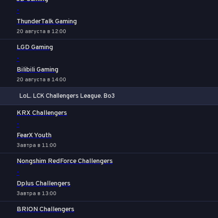
-
ThunderTalk Gaming
20 августа в 12:00
LGD Gaming
-
Bilibili Gaming
20 августа в 14:00
LoL. LCK Challengers League. Bo3
1
Х
2
KRX Challengers
-
FearX Youth
Завтра в 11:00
Nongshim RedForce Challengers
-
Dplus Challengers
Завтра в 13:00
BRION Challengers