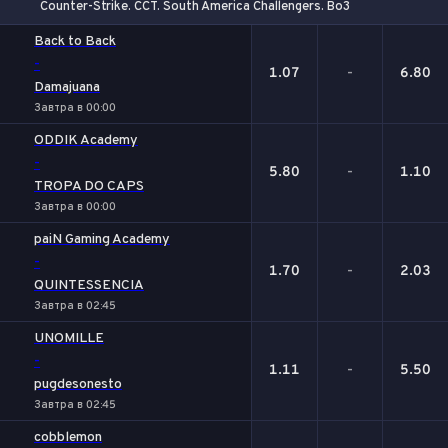
Counter-Strike. CCT. South America Challengers. Bo3
1
Х
2
Back to Back
-
1.07
-
6.80
Damajuana
Завтра в 00:00
ODDIK Academy
-
5.80
-
1.10
TROPA DO CAPS
Завтра в 00:00
paiN Gaming Academy
-
1.70
-
2.03
QUINTESSENCIA
Завтра в 02:45
UNOMILLE
-
1.11
-
5.50
pugdesonesto
Завтра в 02:45
cobblemon