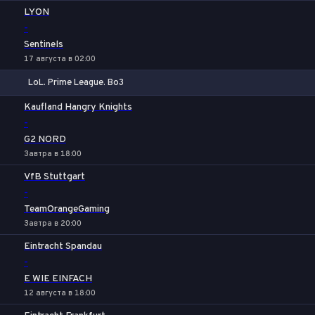
LYON
-
Sentinels
17 августа в 02:00
LoL. Prime League. Bo3
1
Х
2
Kaufland Hangry Knights
-
G2 NORD
Завтра в 18:00
VfB Stuttgart
-
TeamOrangeGaming
Завтра в 20:00
Eintracht Spandau
-
E WIE EINFACH
12 августа в 18:00