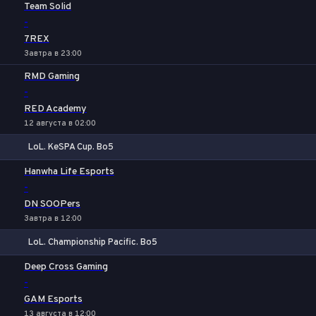
1
Х
2
Team Solid
-
7REX
Завтра в 23:00
RMD Gaming
-
RED Academy
12 августа в 02:00
LoL. KeSPA Cup. Bo5
1
Х
2
Hanwha Life Esports
-
DN SOOPers
Завтра в 12:00
LoL. Championship Pacific. Bo5
1
Х
2
Deep Cross Gaming
-
GAM Esports
13 августа в 12:00