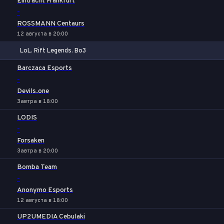
Eintracht Frankfurt
-
ROSSMANN Centaurs
12 августа в 20:00
LoL. Rift Legends. Bo3
1
Х
2
Barczaca Esports
-
Devils.one
Завтра в 18:00
LODIS
-
Forsaken
Завтра в 20:00
Bomba Team
-
Anonymo Esports
12 августа в 18:00
UP2UMEDIA Cebulaki