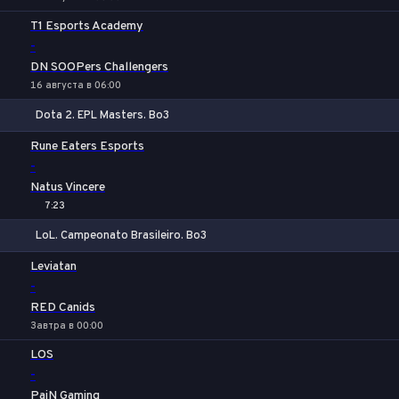
T1 Esports Academy
-
DN SOOPers Challengers
16 августа в 06:00
Dota 2. EPL Masters. Bo3
1
Х
2
Rune Eaters Esports
-
Natus Vincere
7:23
LoL. Campeonato Brasileiro. Bo3
1
Х
2
Leviatan
-
RED Canids
Завтра в 00:00
LOS
-
PaiN Gaming