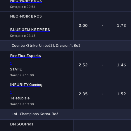
NEO-NOIR BROS
Сегодня в 22:54
NEO-NOIR BROS
-
2.00
-
1.72
BLUE GEM KEEPERS
Сегодня в 23:13
Counter-Strike. United21: Division 1. Bo3
1
Х
2
Fire Flux Esports
-
2.52
-
1.46
STATE
Завтра в 11:00
INFURITY Gaming
-
2.35
-
1.52
Teletubisie
Завтра в 13:30
LoL. Champions Korea. Bo3
1
Х
2
DN SOOPers