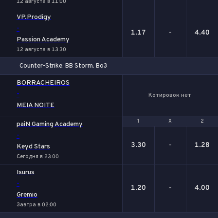
12 августа в 11:00
VP.Prodigy
-
1.17
-
4.40
Passion Academy
12 августа в 13:30
Counter-Strike. BB Storm. Bo3
BORRACHEIROS
-
Котировок нет
MEIA NOITE
1
1
Х
Х
2
2
paiN Gaming Academy
-
3.30
-
1.28
Keyd Stars
Сегодня в 23:00
Isurus
-
1.20
-
4.00
Gremio
Завтра в 02:00