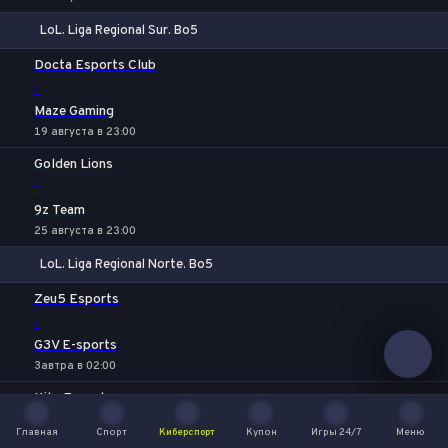
LoL. Liga Regional Sur. Bo5
1
Х
2
Docta Esports Club
-
Maze Gaming
19 августа в 23:00
Golden Lions
-
9z Team
25 августа в 23:00
LoL. Liga Regional Norte. Bo5
1
Х
2
Zeu5 Esports
-
G3V E-sports
Завтра в 02:00
Kits Esports
-
Главная
Спорт
Киберспорт
Купон
Игры 24/7
Меню
SDM Tigres
Главная
Спорт
Киберспорт
Купон
Игры 24/7
Меню