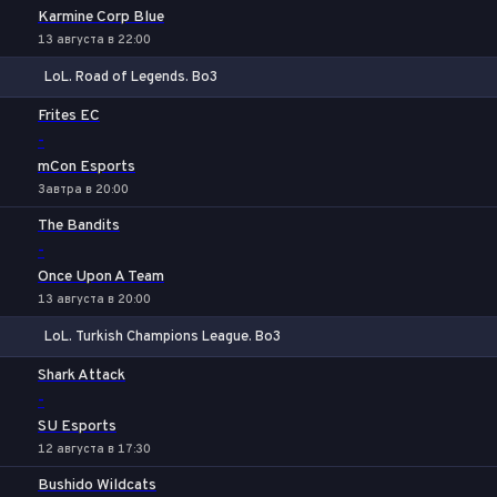
Karmine Corp Blue
13 августа в 22:00
LoL. Road of Legends. Bo3
1
Х
2
Frites EC
-
mCon Esports
Завтра в 20:00
The Bandits
-
Once Upon A Team
13 августа в 20:00
LoL. Turkish Champions League. Bo3
1
Х
2
Shark Attack
-
SU Esports
12 августа в 17:30
Bushido Wildcats