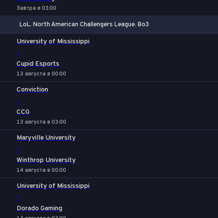
Завтра в 03:00
LoL. North American Challengers League. Bo3
1
Х
2
University of Mississippi
-
Cupid Esports
13 августа в 00:00
Conviction
-
CCG
13 августа в 03:00
Maryville University
-
Winthrop University
14 августа в 00:00
University of Mississippi
-
Dorado Gaming