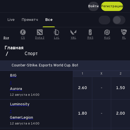
Войти
Регистрация
Live
Прематч
Все
Все
CS
Dota 2
LoL
VAL
R6S
KoG
RL
Главная
Спорт
Counter-Strike. Esports World Cup. Bo1
1
1
Х
Х
2
2
BIG
-
2.60
-
1.50
Aurora
12 августа в 14:00
Luminosity
-
1.80
-
2.00
GamerLegion
12 августа в 14:00