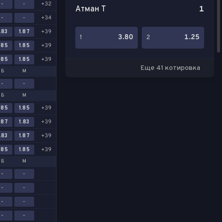
-
-
+32
Атман Т
1
-
-
+34
.83
1.87
+39
3.80
1.25
1
2
.85
1.85
+39
.85
1.85
+39
Еще 41 котировка
Б
М
-
-
Б
М
.85
1.85
+39
.87
1.83
+39
.83
1.87
+39
.85
1.85
+39
Б
М
-
-
-
-
-
-
-
-