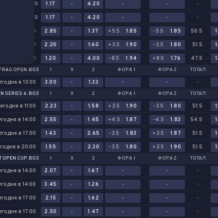
0:0
1.17
-
4.20
-
-
-
0:0
1.17
-
4.20
-
-
-
егодня в 17:00
2.85
-
1.37
+5.5
1.85
-5.5
1.85
50.5
1
годня в 23:00
2.20
-
1.60
+3.5
1.90
-3.5
1.80
51.5
1
автра в 02:00
1.20
-
4.00
-8.5
1.94
+8.5
1.76
47.5
1
FRAG OPEN. BO3
1
Х
2
ФОРА 1
ФОРА 2
ТОТАЛ
егодня в 13:00
3.00
-
1.33
-
-
-
N SERIES 6. BO3
1
Х
2
ФОРА 1
ФОРА 2
ТОТАЛ
егодня в 11:00
2.23
-
1.58
+3.5
1.90
-3.5
1.80
51.5
1
егодня в 14:00
2.55
-
1.45
+4.5
1.87
-4.5
1.83
54.5
1
егодня в 17:00
1.43
-
2.65
-3.5
1.83
+3.5
1.87
51.5
1
годня в 20:00
1.55
-
2.30
-3.5
1.80
+3.5
1.90
51.5
1
T OPEN CUP. BO3
1
Х
2
ФОРА 1
ФОРА 2
ТОТАЛ
егодня в 14:00
2.07
-
1.67
-
-
-
егодня в 14:00
3.45
-
1.26
-
-
-
егодня в 17:00
2.15
-
1.62
-
-
-
егодня в 17:00
2.50
-
1.47
-
-
-