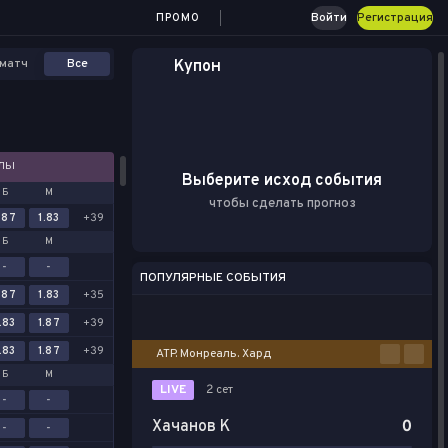
Войти
Регистрация
ПРОМО
матч
Все
Купон
АЛЫ
Выберите исход события
Б
М
чтобы сделать прогноз
.87
1.83
+39
Б
М
-
-
ПОПУЛЯРНЫЕ СОБЫТИЯ
.87
1.83
+35
Футбол
Киберспорт
Баскетбол
Теннис
Настольный теннис
.83
1.87
+39
.83
1.87
+39
ATP. Монреаль. Хард
Б
М
LIVE
2 сет
-
-
Хачанов К
0
-
-