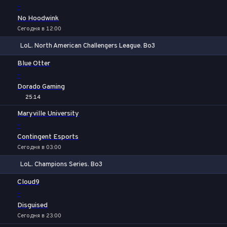
-
No Hoodwink
Сегодня в 12:00
LoL. North American Challengers League. Bo3
1
Х
2
Blue Otter
-
Dorado Gaming
25:14
Maryville University
-
Contingent Esports
Сегодня в 03:00
LoL. Champions Series. Bo3
1
Х
2
Cloud9
-
Disguised
Сегодня в 23:00