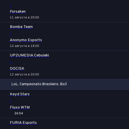
-
Forsaken
11 августа в 20:00
Bomba Team
-
Anonymo Esports
12 августа в 18:00
UP2UMEDIA Cebulaki
-
DOCISK
12 августа в 20:00
LoL. Campeonato Brasileiro. Bo3
1
Х
2
Keyd Stars
-
Fluxo W7M
26:54
FURIA Esports