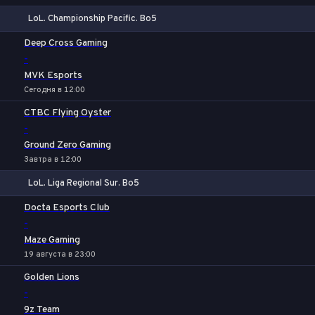
LoL. Championship Pacific. Bo5
1
Х
2
Deep Cross Gaming
-
MVK Esports
Сегодня в 12:00
CTBC Flying Oyster
-
Ground Zero Gaming
Завтра в 12:00
LoL. Liga Regional Sur. Bo5
1
Х
2
Docta Esports Club
-
Maze Gaming
19 августа в 23:00
Golden Lions
-
9z Team