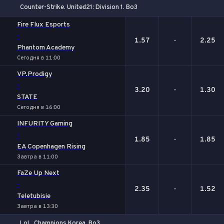
Counter-Strike. United21: Division 1. Bo3
1
Х
2
Fire Flux Esports
-
1.57
-
2.25
Phantom Academy
Сегодня в 11:00
VP.Prodigy
-
3.20
-
1.30
STATE
Сегодня в 16:00
INFURITY Gaming
-
1.85
-
1.85
EA Copenhagen Rising
Завтра в 11:00
FaZe Up Next
-
2.35
-
1.52
Teletubisie
Завтра в 13:30
LoL. Champions Korea. Bo3