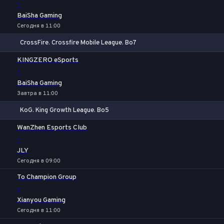
-
BaiSha Gaming
Сегодня в 11:00
CrossFire. Crossfire Mobile League. Bo7
1
Х
2
KINGZERO eSports
-
BaiSha Gaming
Завтра в 11:00
KoG. King Growth League. Bo5
1
Х
2
WanZhen Esports Club
-
JLY
Сегодня в 09:00
To Champion Group
-
Xianyou Gaming
Сегодня в 11:00