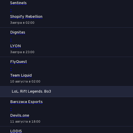
Sentinels
-
Shopify Rebellion
Завтра в 02:00
Dignitas
-
LYON
Завтра в 23:00
FlyQuest
-
Team Liquid
10 августа в 02:00
LoL. Rift Legends. Bo3
1
Х
2
Barczaca Esports
-
Devils.one
11 августа в 18:00
LODIS