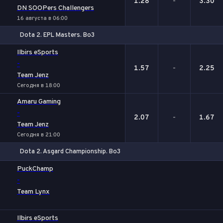
1.28
-
3.30
DN SOOPers Challengers
16 августа в 06:00
Dota 2. EPL Masters. Bo3
1
Х
2
Ilbirs eSports
-
1.57
-
2.25
Team Jenz
Сегодня в 18:00
Amaru Gaming
-
2.07
-
1.67
Team Jenz
Сегодня в 21:00
Dota 2. Asgard Championship. Bo3
1
Х
2
PuckChamp
-
Team Lynx
Ilbirs eSports