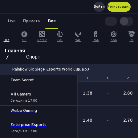
Войти
Регистрация
Live
Прематч
Все
Все
CS
Dota 2
LoL
VAL
R6S
KoG
RL
Главная
Спорт
Rainbow Six Siege. Esports World Cup. Bo3
1
1
Х
Х
2
2
Team Secret
-
1.38
-
2.80
All Gamers
Сегодня в 17:00
Weibo Gaming
-
1.40
-
2.70
Enterprise Esports
Сегодня в 17:00