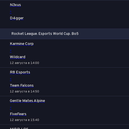
1
Х
2
N3xus
-
D4gger
Rocket League. Esports World Cup. Bo5
1
Х
2
Karmine Corp
-
Wildcard
12 августа в 14:00
R8 Esports
-
Team Falcons
12 августа в 14:50
Gentle Mates Alpine
-
FiveFears
12 августа в 15:40