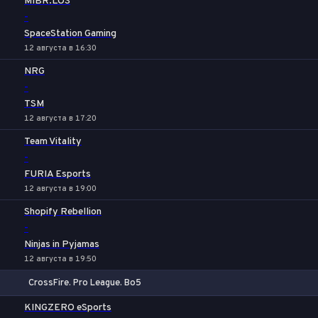
MIBR.LOS
-
SpaceStation Gaming
12 августа в 16:30
NRG
-
TSM
12 августа в 17:20
Team Vitality
-
FURIA Esports
12 августа в 19:00
Shopify Rebellion
-
Ninjas in Pyjamas
12 августа в 19:50
CrossFire. Pro League. Bo5
1
Х
2
KINGZERO eSports