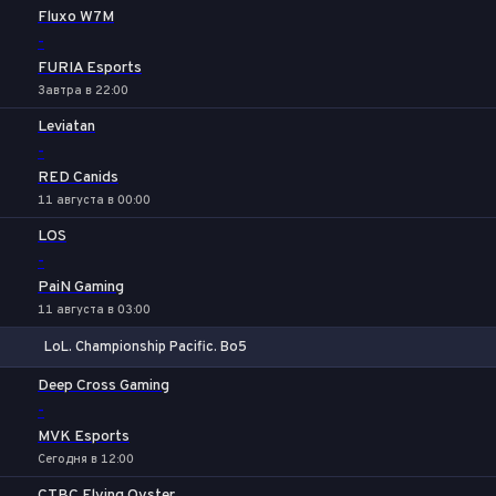
Fluxo W7M
-
FURIA Esports
Завтра в 22:00
Leviatan
-
RED Canids
11 августа в 00:00
LOS
-
PaiN Gaming
11 августа в 03:00
LoL. Championship Pacific. Bo5
1
Х
2
Deep Cross Gaming
-
MVK Esports
Сегодня в 12:00
CTBC Flying Oyster