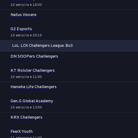
10 августа в 18:00
Natus Vincere
-
G2 Esports
10 августа в 20:15
LoL. LCK Challengers League. Bo3
1
Х
2
DN SOOPers Challengers
-
KT Rolster Challengers
10 августа в 11:00
Hanwha Life Challengers
-
Gen.G Global Academy
10 августа в 13:00
KRX Challengers
-
FearX Youth