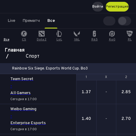
Войти
Регистрация
Live
Прематч
Все
Все
CS
Dota 2
LoL
VAL
R6S
KoG
RL
Главная
Спорт
Rainbow Six Siege. Esports World Cup. Bo3
1
1
Х
Х
2
2
Team Secret
-
1.37
-
2.85
All Gamers
Сегодня в 17:00
Weibo Gaming
-
1.40
-
2.70
Enterprise Esports
Сегодня в 17:00