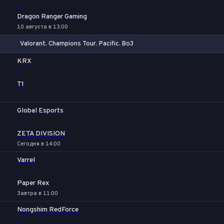
-
Dragon Ranger Gaming
10 августа в 13:00
Valorant. Champions Tour. Pacific. Bo3
1
Х
2
KRX
-
T1
Global Esports
-
ZETA DIVISION
Сегодня в 14:00
Varrel
-
Paper Rex
Завтра в 11:00
Nongshim RedForce
-