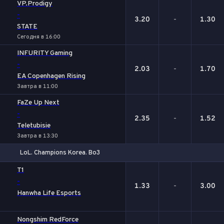
VP.Prodigy
-
3.20
-
1.30
STATE
Сегодня в 16:00
INFURITY Gaming
-
2.03
-
1.70
EA Copenhagen Rising
Завтра в 11:00
FaZe Up Next
-
2.35
-
1.52
Teletubisie
Завтра в 13:30
LoL. Champions Korea. Bo3
1
Х
2
T1
-
1.33
-
3.00
Hanwha Life Esports
Nongshim RedForce