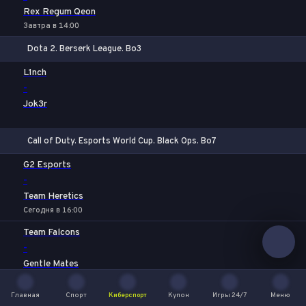
Rex Regum Qeon
Завтра в 14:00
Dota 2. Berserk League. Bo3
1
Х
2
L1nch
-
Jok3r
Call of Duty. Esports World Cup. Black Ops. Bo7
1
Х
2
G2 Esports
-
Team Heretics
Сегодня в 16:00
Team Falcons
-
Gentle Mates
Сегодня в 17:40
Главная
Спорт
Киберспорт
Купон
Игры 24/7
Меню
100 Thieves
Главная
Спорт
Киберспорт
Купон
Игры 24/7
Меню