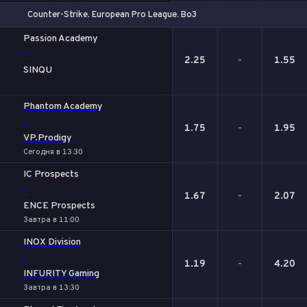
Counter-Strike. European Pro League. Bo3
1
Х
2
Passion Academy
-
2.25
-
1.55
SINQU
Phantom Academy
-
1.75
-
1.95
VP.Prodigy
Сегодня в 13:30
IC Prospects
-
1.67
-
2.07
ENCE Prospects
Завтра в 11:00
INOX Division
-
1.19
-
4.20
INFURITY Gaming
Завтра в 13:30