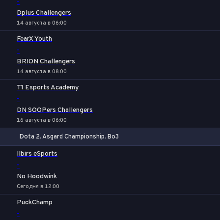
-
Dplus Challengers
14 августа в 06:00
FearX Youth
-
BRION Challengers
14 августа в 08:00
T1 Esports Academy
-
DN SOOPers Challengers
16 августа в 06:00
Dota 2. Asgard Championship. Bo3
1
Х
2
Ilbirs eSports
-
No Hoodwink
Сегодня в 12:00
PuckChamp
-