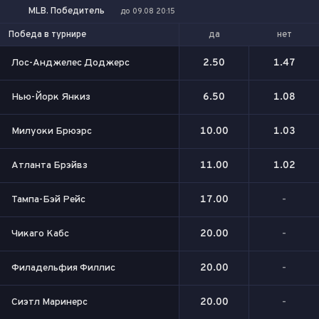
MLB. Победитель
до 09.08 20:15
да
нет
Победа в турнире
Лос-Анджелес Доджерс
2.50
1.47
Нью-Йорк Янкиз
6.50
1.08
Милуоки Брюэрс
10.00
1.03
Атланта Брэйвз
11.00
1.02
Тампа-Бэй Рейс
17.00
-
Чикаго Кабс
20.00
-
Филадельфия Филлис
20.00
-
Сиэтл Маринерс
20.00
-