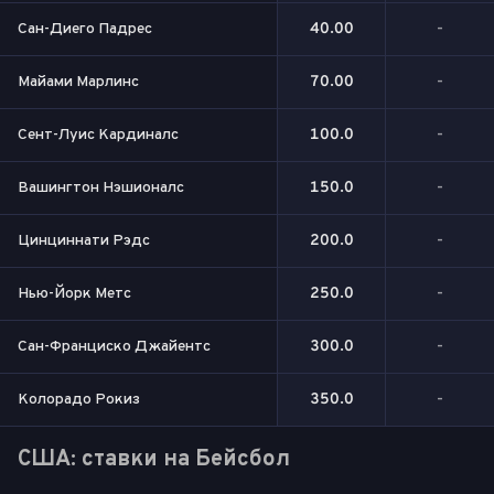
Сан-Диего Падрес
40.00
-
Майами Марлинс
70.00
-
Сент-Луис Кардиналс
100.0
-
Вашингтон Нэшионалс
150.0
-
Цинциннати Рэдс
200.0
-
Нью-Йорк Метс
250.0
-
Сан-Франциско Джайентс
300.0
-
Колорадо Рокиз
350.0
-
США: ставки на Бейсбол