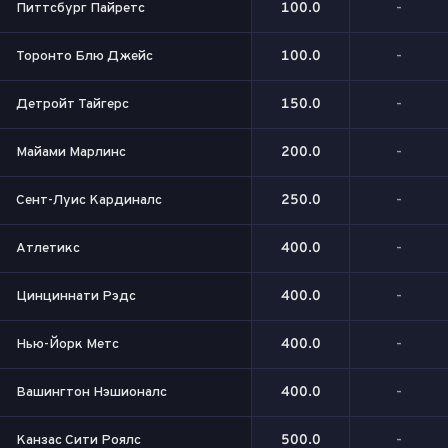
Питтсбург Пайретс
100.0
-
Торонто Блю Джейс
100.0
-
Детройт Тайгерс
150.0
-
Майами Марлинс
200.0
-
Сент-Луис Кардиналс
250.0
-
Атлетикс
400.0
-
Цинциннати Рэдс
400.0
-
Нью-Йорк Метс
400.0
-
Вашингтон Нэшионалс
400.0
-
Канзас Сити Роялс
500.0
-