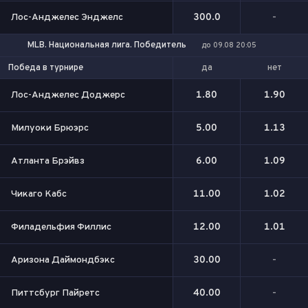
Лос-Анджелес Энджелс
300.0
-
MLB. Национальная лига. Победитель
до 09.08 20:05
да
нет
Победа в турнире
Лос-Анджелес Доджерс
1.80
1.90
Милуоки Брюэрс
5.00
1.13
Атланта Брэйвз
6.00
1.09
Чикаго Кабс
11.00
1.02
Филадельфия Филлис
12.00
1.01
Аризона Даймондбэкс
30.00
-
Питтсбург Пайретс
40.00
-