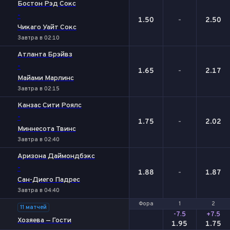
Бостон Рэд Сокс
-
1.50
-
2.50
Чикаго Уайт Сокс
Завтра в 02:10
Атланта Брэйвз
-
1.65
-
2.17
Майами Марлинс
Завтра в 02:15
Канзас Сити Роялс
-
1.75
-
2.02
Миннесота Твинс
Завтра в 02:40
Аризона Даймондбэкс
-
1.88
-
1.87
Сан-Диего Падрес
Завтра в 04:40
Фора
Фора
1
1
2
2
11 матчей
-7.5
+7.5
Хозяева — Гости
1.95
1.75