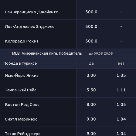
Сан-Франциско Джайентс
500.0
-
Лос-Анджелес Энджелс
500.0
-
Колорадо Рокиз
500.0
-
MLB. Американская лига. Победитель
до 09.08 20:05
да
нет
Победа в турнире
Нью-Йорк Янкиз
3.00
1.35
Тампа-Бэй Рейс
5.50
1.11
Бостон Рэд Сокс
8.00
1.05
Сиэтл Маринерс
9.00
1.04
Техас Рейнджерс
9.00
1.04