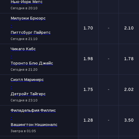
Нью-Йорк Метс
Сегодня в 20:10
Милуоки Брюэрс
-
1.70
-
2.10
Питтсбург Пайретс
Сегодня в 21:10
Чикаго Кабс
-
1.98
-
1.78
Торонто Блю Джейс
Сегодня в 21:20
Сиэтл Маринерс
-
1.75
-
2.02
Детройт Тайгерс
Сегодня в 23:10
Филадельфия Филлис
-
1.28
-
3.50
Вашингтон Нэшионалс
Завтра в 01:05