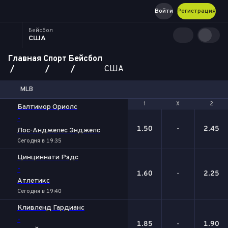
Войти
Регистрация
Бейсбол
США
Главная
Спорт
Бейсбол
США
MLB
1
1
Х
Х
2
2
Балтимор Ориолс
-
1.50
-
2.45
Лос-Анджелес Энджелс
Сегодня в 19:35
Цинциннати Рэдс
-
1.60
-
2.25
Атлетикс
Сегодня в 19:40
Кливленд Гардианс
-
1.85
-
1.90