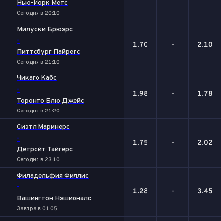
Нью-Йорк Метс
Сегодня в 20:10
Милуоки Брюэрс
-
1.70
-
2.10
Питтсбург Пайретс
Сегодня в 21:10
Чикаго Кабс
-
1.98
-
1.78
Торонто Блю Джейс
Сегодня в 21:20
Сиэтл Маринерс
-
1.75
-
2.02
Детройт Тайгерс
Сегодня в 23:10
Филадельфия Филлис
-
1.28
-
3.45
Вашингтон Нэшионалс
Завтра в 01:05