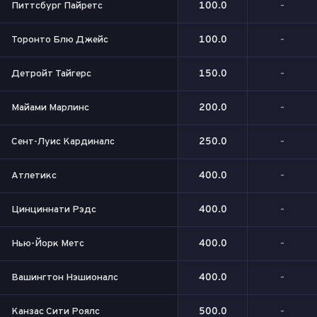
Питтсбург Пайретс
100.0
-
Торонто Блю Джейс
100.0
-
Детройт Тайгерс
150.0
-
Майами Марлинс
200.0
-
Сент-Луис Кардиналс
250.0
-
Атлетикс
400.0
-
Цинциннати Рэдс
400.0
-
Нью-Йорк Метс
400.0
-
Вашингтон Нэшионалс
400.0
-
Канзас Сити Роялс
500.0
-