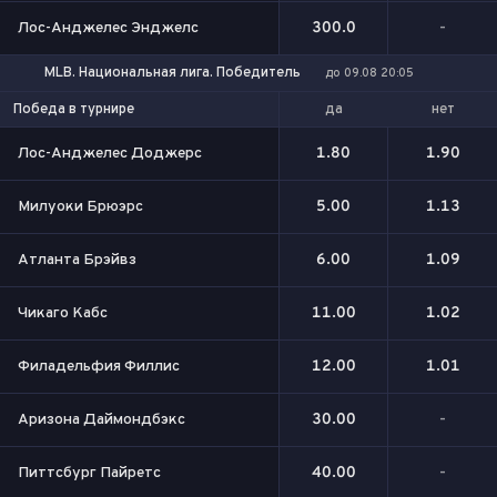
Лос-Анджелес Энджелс
300.0
-
MLB. Национальная лига. Победитель
до 09.08 20:05
да
нет
Победа в турнире
Лос-Анджелес Доджерс
1.80
1.90
Милуоки Брюэрс
5.00
1.13
Атланта Брэйвз
6.00
1.09
Чикаго Кабс
11.00
1.02
Филадельфия Филлис
12.00
1.01
Аризона Даймондбэкс
30.00
-
Питтсбург Пайретс
40.00
-