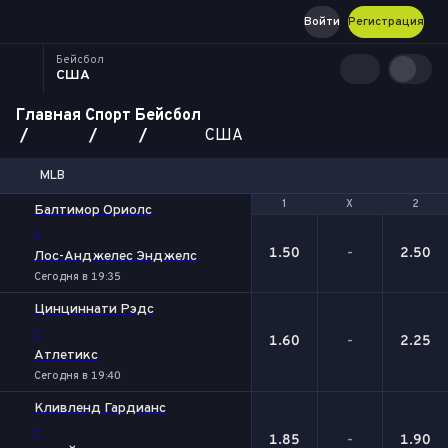
Войти
Регистрация
Бейсбол
США
Главная
Спорт
Бейсбол
США
MLB
1
1
Х
Х
2
2
Балтимор Ориолс
-
1.50
-
2.50
Лос-Анджелес Энджелс
Сегодня в 19:35
Цинциннати Рэдс
-
1.60
-
2.25
Атлетикс
Сегодня в 19:40
Кливленд Гардианс
-
1.85
-
1.90