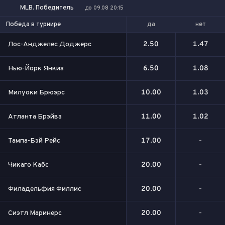
MLB. Победитель
до 09.08 20:15
да
нет
Победа в турнире
Лос-Анджелес Доджерс
2.50
1.47
Нью-Йорк Янкиз
6.50
1.08
Милуоки Брюэрс
10.00
1.03
Атланта Брэйвз
11.00
1.02
Тампа-Бэй Рейс
17.00
-
Чикаго Кабс
20.00
-
Филадельфия Филлис
20.00
-
Сиэтл Маринерс
20.00
-