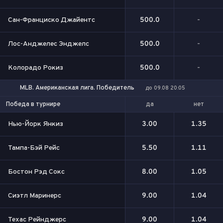
Сан-Франциско Джайентс
500.0
-
Лос-Анджелес Энджелс
500.0
-
Колорадо Рокиз
500.0
-
MLB. Американская лига. Победитель
до 09.08 20:05
да
нет
Победа в турнире
Нью-Йорк Янкиз
3.00
1.35
Тампа-Бэй Рейс
5.50
1.11
Бостон Рэд Сокс
8.00
1.05
Сиэтл Маринерс
9.00
1.04
Техас Рейнджерс
9.00
1.04