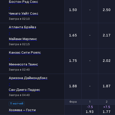
Бостон Рэд Сокс
-
1.50
-
2.50
Чикаго Уайт Сокс
Завтра в 02:10
Атланта Брэйвз
-
1.65
-
2.17
Майами Марлинс
Завтра в 02:15
Канзас Сити Роялс
-
1.75
-
2.02
Миннесота Твинс
Завтра в 02:40
Аризона Даймондбэкс
-
1.88
-
1.87
Сан-Диего Падрес
Завтра в 04:40
Фора
Фора
1
1
2
2
11 матчей
-7.5
+7.5
Хозяева — Гости
1.93
1.77