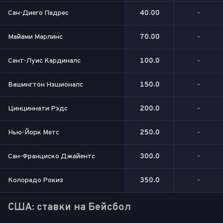
Сан-Диего Падрес
40.00
-
Майами Марлинс
70.00
-
Сент-Луис Кардиналс
100.0
-
Вашингтон Нэшионалс
150.0
-
Цинциннати Рэдс
200.0
-
Нью-Йорк Метс
250.0
-
Сан-Франциско Джайентс
300.0
-
Колорадо Рокиз
350.0
-
США: ставки на Бейсбол