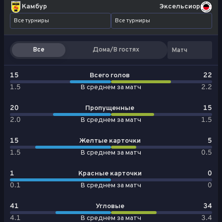
Камбур
Эксельсиор
Все турниры
Все турниры
Все
Дома/В гостях
Матч
15
Всего голов
22
1.5
В среднем за матч
2.2
20
Пропущенные
15
2.0
В среднем за матч
1.5
15
Желтые карточки
5
1.5
В среднем за матч
0.5
1
Красные карточки
0
0.1
В среднем за матч
0
41
Угловые
34
4.1
В среднем за матч
3.4