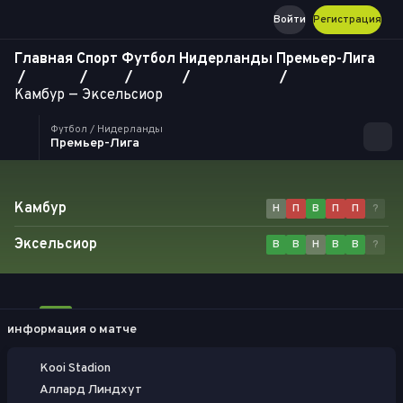
Войти
Регистрация
Главная
Спорт
Футбол
Нидерланды
Премьер-Лига
Камбур — Эксельсиор
Футбол / Нидерланды
Премьер-Лига
Матч
Камбур
Н
П
В
П
П
?
Эксельсиор
В
В
Н
В
В
?
информация о матче
Kooi Stadion
Аллард Линдхут