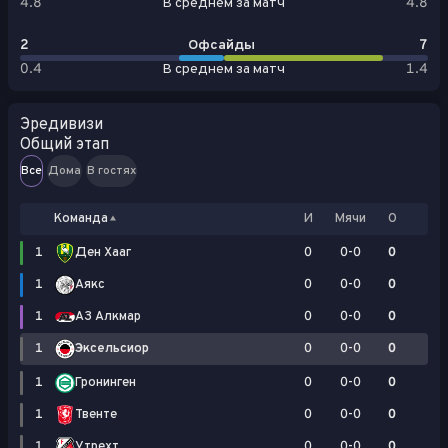
4.8
В среднем за матч
4.8
2
Офсайды
7
0.4
В среднем за матч
1.4
Эредивизи
Общий этап
Все
Дома
В гостях
Команда
И
Мячи
О
1
Ден Хааг
0
0-0
0
1
Аякс
0
0-0
0
1
АЗ Алкмар
0
0-0
0
1
Эксельсиор
0
0-0
0
1
Гронинген
0
0-0
0
1
Твенте
0
0-0
0
1
Утрехт
0
0-0
0