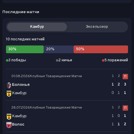
Последние матчи
Камбур
Эксельсиор
10 последних матчей
30%
20%
50%
3 победы
2 ничьи
5 поражений
01.08.2026
Клубные Товарищеские Матчи
1
2
П
Болонья
1
2
3
Камбур
0
1
1
28.07.2026
Клубные Товарищеские Матчи
1
2
П
Камбур
1
0
1
Волос
1
1
2