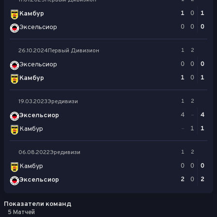
17.01.2025
Первый Дивизион
Камбур
1
0
1
Эксельсиор
0
0
0
26.10.2024
Первый Дивизион
1
2
Эксельсиор
0
0
0
Камбур
1
0
1
19.03.2023
Эредивизи
1
2
Эксельсиор
4
–
4
Камбур
–
1
1
06.08.2022
Эредивизи
1
2
Камбур
0
0
0
Эксельсиор
2
0
2
Показатели команд
5 Матчей