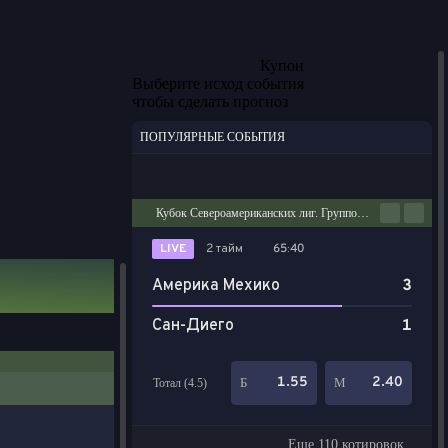
Купон
Выберите исход события
чтобы сделать прогноз
ПОПУЛЯРНЫЕ СОБЫТИЯ
Футбол
Киберспорт
Баскетбол
Теннис
Настольный теннис
Кубок Североамериканских лиг. Групповой этап
LIVE
2 тайм
65:40
Америка Мехико
3
Сан-Диего
1
1.55
2.40
Б
М
Тотал (4.5)
Еще 110 котировок