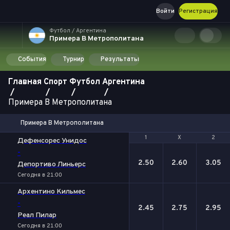
Войти
Регистрация
Футбол / Аргентина
Примера B Метрополитана
События
Турнир
Результаты
Главная
Спорт
Футбол
Аргентина
Примера B Метрополитана
Примера B Метрополитана
1
1
Х
Х
2
2
Дефенсорес Унидос
-
2.50
2.60
3.05
Депортиво Линьерс
Сегодня в 21:00
Архентино Кильмес
-
2.45
2.75
2.95
Реал Пилар
Сегодня в 21:00