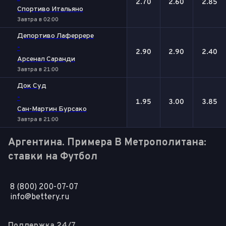
2.70
2.60
2.85
Спортиво Итальяно
Завтра в 02:00
Депортиво Лаферрере
-
2.90
2.90
2.40
Арсенал Саранди
Завтра в 21:00
Док Суд
-
1.95
3.00
3.85
Сан-Мартин Бурсако
Завтра в 21:00
Аргентина. Примера B Метрополитана:
ставки на Футбол
8 (800) 200-07-07
info@bettery.ru