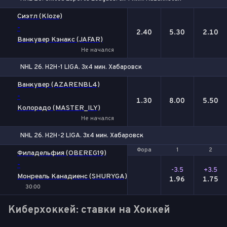
1
Х
2
Сиэтл (Kloze)
-
2.40
5.30
2.10
Ванкувер Кэнакс (JAFAR)
Не начался
NHL 26. H2H-1 LIGA. 3x4 мин. Хабаровск
1
Х
2
Ванкувер (AZARENBL4)
-
1.30
8.00
5.50
Колорадо (MASTER_ILY)
Не начался
NHL 26. H2H-2 LIGA. 3x4 мин. Хабаровск
Фора
Фора
1
1
2
2
Филадельфия (OBEREG19)
-
-3.5
+3.5
Монреаль Канадиенс (SHURYGA)
1.96
1.75
30:00
Киберхоккей: ставки на Хоккей