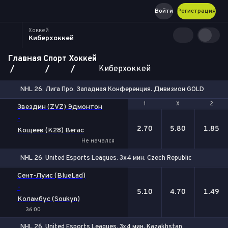
Войти
Регистрация
Хоккей
Киберхоккей
Главная
Спорт
Хоккей
Киберхоккей
NHL 26. Лига Про. Западная Конференция. Дивизион GOLD. 3x4 ми
1
1
Х
Х
2
2
Звездин (ZVZ) Эдмонтон
-
2.70
5.80
1.85
Кощеев (K28) Вегас
Не начался
NHL 26. United Esports Leagues. 3х4 мин. Czech Republic
1
Х
2
Сент-Луис (BlueLad)
-
5.10
4.70
1.49
Коламбус (Soukyn)
36:00
NHL 26. United Esports Leagues. 3x4 мин. Kazakhstan