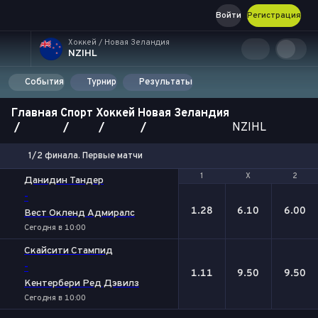
Войти
Регистрация
Хоккей / Новая Зеландия
NZIHL
События
Турнир
Результаты
Главная
Спорт
Хоккей
Новая Зеландия
NZIHL
1/2 финала. Первые матчи
1
1
Х
Х
2
2
Данидин Тандер
-
1.28
6.10
6.00
Вест Окленд Адмиралс
Сегодня в 10:00
Скайсити Стампид
-
1.11
9.50
9.50
Кентербери Ред Дэвилз
Сегодня в 10:00