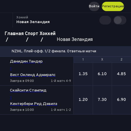
Войти
Регистрация
Хоккей
Новая Зеландия
Главная
Спорт
Хоккей
Новая Зеландия
NZIHL. Плей-офф. 1/2 финала. Ответные матчи
1
1
Х
Х
2
2
Данидин Тандер
-
1.35
6.10
4.85
Вест Окленд Адмиралс
Завтра в 09:00
1-й матч 4-9
Скайсити Стампид
-
1.20
7.30
6.90
Кентербери Ред Дэвилз
Завтра в 10:00
1-й матч 1-2