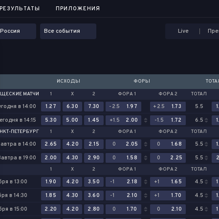
...
РЕЗУЛЬТАТЫ
РЕЗУЛЬТАТЫ
ПРИЛОЖЕНИЯ
ПРИЛОЖЕНИЯ
Россия
Все события
Live
Пре
ИСХОДЫ
ФОРЫ
ТОТ
ЩЕСКИЕ МАТЧИ
1
Х
2
ФОРА 1
ФОРА 2
ТОТАЛ
егодня в 14:00
1.27
6.30
7.30
-2.5
1.97
+2.5
1.73
5.5
1
егодня в 14:15
5.30
5.00
1.45
+1.5
2.00
-1.5
1.72
6.5
1
АНКТ-ПЕТЕРБУРГ
1
Х
2
ФОРА 1
ФОРА 2
ТОТАЛ
автра в 14:00
2.65
4.20
2.15
0
2.05
0
1.68
5.5
1
Завтра в 19:00
2.00
4.30
2.90
0
1.58
0
2.25
5.5
2
1
Х
2
ФОРА 1
ФОРА 2
ТОТАЛ
бря в 13:00
1.90
4.20
3.50
-1
2.18
+1
1.65
4.5
1
ря в 14:30
1.85
4.30
3.60
-1
2.10
+1
1.70
4.5
1
бря в 15:00
2.20
4.20
2.80
0
1.70
0
2.10
4.5
1