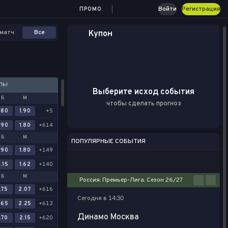
Войти
Регистрация
ПРОМО
матч
Все
Купон
АЛЫ
Выберите исход события
Б
М
чтобы сделать прогноз
.80
1.90
+5
.90
1.80
+614
Б
М
ПОПУЛЯРНЫЕ СОБЫТИЯ
.90
1.80
+149
Футбол
Киберспорт
Баскетбол
Теннис
Настольный теннис
.15
1.62
+140
Б
М
Россия. Премьер-Лига. Сезон 26/27
.75
2.07
+616
Сегодня в 14:30
.65
2.25
+613
Динамо Москва
.70
2.15
+620