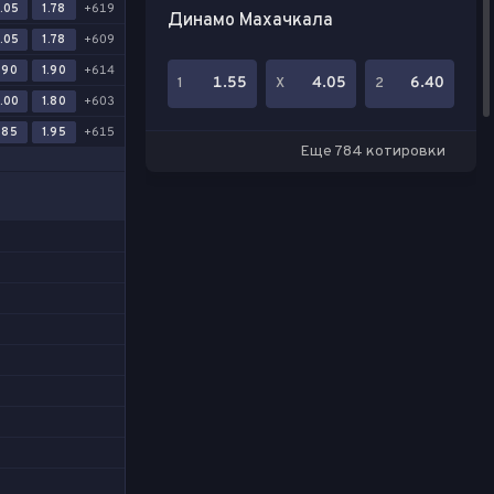
.05
1.78
+619
Динамо Махачкала
.05
1.78
+609
.90
1.90
+614
1.55
4.05
6.40
1
Х
2
.00
1.80
+603
.85
1.95
+615
Еще 784 котировки