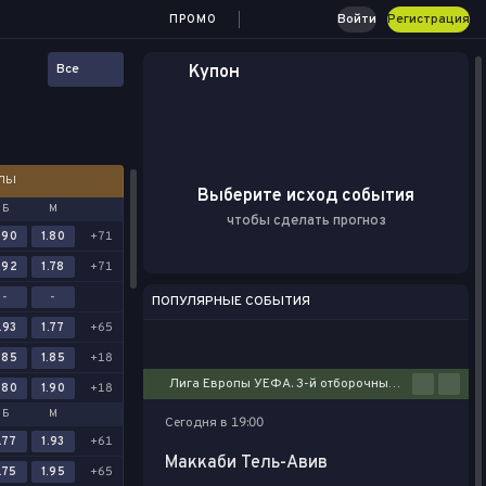
Войти
Регистрация
ПРОМО
Все
Купон
АЛЫ
Выберите исход события
Б
М
чтобы сделать прогноз
.90
1.80
+71
.92
1.78
+71
-
-
ПОПУЛЯРНЫЕ СОБЫТИЯ
.93
1.77
+65
Футбол
Киберспорт
Баскетбол
Теннис
Настольный теннис
.85
1.85
+18
Лига Европы УЕФА. 3-й отборочный этап. Первые матчи
.80
1.90
+18
Б
М
Сегодня в 19:00
.77
1.93
+61
Маккаби Тель-Авив
.75
1.95
+65