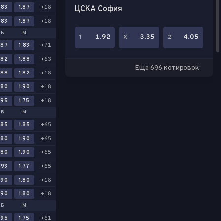
.83
1.87
+18
ЦСКА София
.83
1.87
+18
Б
М
1.92
3.35
4.05
1
Х
2
.87
1.83
+71
.82
1.88
+63
Еще 696 котировок
.88
1.82
+18
.80
1.90
+18
.95
1.75
+18
Б
М
.85
1.85
+65
.80
1.90
+65
.80
1.90
+65
.93
1.77
+65
.90
1.80
+18
.90
1.80
+18
Б
М
.95
1.75
+61