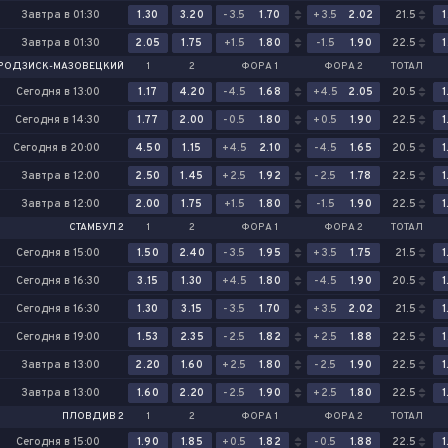
Завтра в 01:30
1.30
3.20
-3.5
1.70
+3.5
2.02
21.5
1
Завтра в 01:30
2.05
1.75
+1.5
1.80
-1.5
1.90
22.5
1
РОДЗИСК-МАЗОВЕЦКИЙ
1
2
ФОРА 1
ФОРА 2
ТОТАЛ
Сегодня в 13:00
1.17
4.20
-4.5
1.68
+4.5
2.05
20.5
1
Сегодня в 14:30
1.77
2.00
-0.5
1.80
+0.5
1.90
22.5
1
Сегодня в 20:00
4.50
1.15
+4.5
2.10
-4.5
1.65
20.5
1
Завтра в 12:00
2.50
1.45
+2.5
1.92
-2.5
1.78
22.5
1
Завтра в 12:00
2.00
1.75
+1.5
1.80
-1.5
1.90
22.5
1
СТАМБУЛ 2
1
2
ФОРА 1
ФОРА 2
ТОТАЛ
Сегодня в 15:00
1.50
2.40
-3.5
1.95
+3.5
1.75
21.5
1
Сегодня в 16:30
3.15
1.30
+4.5
1.80
-4.5
1.90
20.5
1
Сегодня в 16:30
1.30
3.15
-3.5
1.70
+3.5
2.02
21.5
1
Сегодня в 19:00
1.53
2.35
-2.5
1.82
+2.5
1.88
22.5
1
Завтра в 13:00
2.20
1.60
+2.5
1.80
-2.5
1.90
22.5
1
Завтра в 13:00
1.60
2.20
-2.5
1.90
+2.5
1.80
22.5
1
ПЛОВДИВ 2
1
2
ФОРА 1
ФОРА 2
ТОТАЛ
Сегодня в 15:00
1.90
1.85
+0.5
1.82
-0.5
1.88
22.5
1