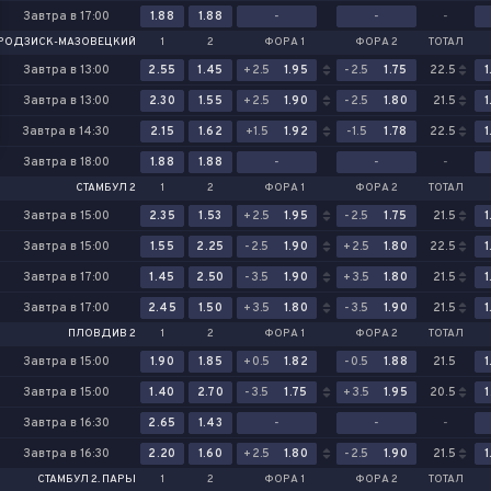
Завтра в 17:00
1.88
1.88
-
-
-
РОДЗИСК-МАЗОВЕЦКИЙ
1
2
ФОРА 1
ФОРА 2
ТОТАЛ
Завтра в 13:00
2.55
1.45
+2.5
1.95
-2.5
1.75
22.5
1
Завтра в 13:00
2.30
1.55
+2.5
1.90
-2.5
1.80
21.5
1
Завтра в 14:30
2.15
1.62
+1.5
1.92
-1.5
1.78
22.5
1
Завтра в 18:00
1.88
1.88
-
-
-
СТАМБУЛ 2
1
2
ФОРА 1
ФОРА 2
ТОТАЛ
Завтра в 15:00
2.35
1.53
+2.5
1.95
-2.5
1.75
21.5
1
Завтра в 15:00
1.55
2.25
-2.5
1.90
+2.5
1.80
22.5
1
Завтра в 17:00
1.45
2.50
-3.5
1.90
+3.5
1.80
21.5
1
Завтра в 17:00
2.45
1.50
+3.5
1.80
-3.5
1.90
21.5
1
ПЛОВДИВ 2
1
2
ФОРА 1
ФОРА 2
ТОТАЛ
Завтра в 15:00
1.90
1.85
+0.5
1.82
-0.5
1.88
21.5
1
Завтра в 15:00
1.40
2.70
-3.5
1.75
+3.5
1.95
20.5
1
Завтра в 16:30
2.65
1.43
-
-
-
Завтра в 16:30
2.20
1.60
+2.5
1.80
-2.5
1.90
21.5
1
СТАМБУЛ 2. ПАРЫ
1
2
ФОРА 1
ФОРА 2
ТОТАЛ