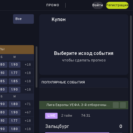
Войти
Регистрация
ПРОМО
Все
Купон
АЛЫ
Выберите исход события
Б
М
чтобы сделать прогноз
.80
1.90
+18
.93
1.77
+18
.85
1.85
+18
ПОПУЛЯРНЫЕ СОБЫТИЯ
.80
1.90
+18
Футбол
Киберспорт
Баскетбол
Теннис
Настольный теннис
Б
М
.90
1.80
+71
Лига Европы УЕФА. 3-й отборочный этап. Первые матчи
.80
1.90
+67
LIVE
2 тайм
74:31
.93
1.77
+18
Зальцбург
0
.90
1.80
+18