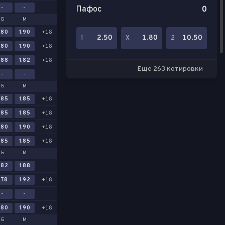
-
-
Пафос
0
Б
М
.80
1.90
+18
2.50
1.80
10.50
1
Х
2
.80
1.90
+18
.88
1.82
+18
Еще 263 котировки
-
-
Б
М
.85
1.85
+18
.85
1.85
+18
.80
1.90
+18
.85
1.85
+18
Б
М
.82
1.88
.78
1.92
+18
-
-
.80
1.90
+18
Б
М