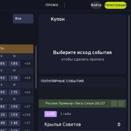
Войти
Регистрация
ПРОМО
Все
Купон
АЛЫ
Выберите исход события
Б
М
чтобы сделать прогноз
.85
1.85
+54
Б
М
.92
1.78
+54
ПОПУЛЯРНЫЕ СОБЫТИЯ
Б
М
.95
1.75
+65
Футбол
Киберспорт
Баскетбол
Теннис
Настольный теннис
Б
М
Россия. Премьер-Лига. Сезон 26/27
.80
1.90
+37
LIVE
1 тайм
.30
1.55
+158
.80
1.40
+37
Крылья Советов
0