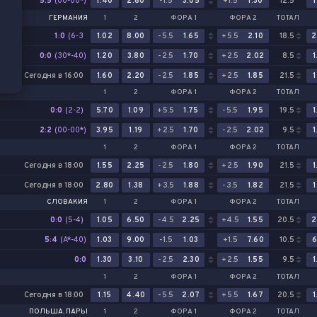
5:5
(00-00*)
1.40
2.80
-1.5
3.05
+1.5
1.30
12.5
1
ГЕРМАНИЯ
1
2
ФОРА 1
ФОРА 2
ТОТАЛ
1:0
(6-3
1.02
8.00
-5.5
1.65
+5.5
2.10
18.5
2
0-0)
0:0
(30*-40)
1.20
3.80
-2.5
1.70
+2.5
2.02
8.5
1
Сегодня в 16:00
1.60
2.20
-2.5
1.85
+2.5
1.85
21.5
1
1
2
ФОРА 1
ФОРА 2
ТОТАЛ
0:0
(2-2)
5.70
1.09
+5.5
1.75
-5.5
1.95
19.5
1
2:2
(00-00*)
3.95
1.19
+2.5
1.70
-2.5
2.02
9.5
1
1
2
ФОРА 1
ФОРА 2
ТОТАЛ
Сегодня в 18:00
1.55
2.25
-2.5
1.80
+2.5
1.90
21.5
1
Сегодня в 18:00
2.80
1.38
+3.5
1.88
-3.5
1.82
21.5
1
СЛОВАКИЯ
1
2
ФОРА 1
ФОРА 2
ТОТАЛ
0:0
(5-4)
1.05
6.50
-4.5
2.25
+4.5
1.55
20.5
2
5:4
(A*-40)
1.03
9.00
-1.5
1.03
+1.5
7.60
10.5
6
0:0
1.30
3.10
-2.5
2.30
+2.5
1.55
9.5
1
1
2
ФОРА 1
ФОРА 2
ТОТАЛ
Сегодня в 18:00
1.15
4.40
-5.5
2.07
+5.5
1.67
20.5
1
ПОЛЬША. ПАРЫ
1
2
ФОРА 1
ФОРА 2
ТОТАЛ