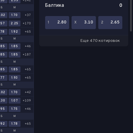
.53
2.35
+141
Балтика
0
Б
М
.02
1.70
+37
2.80
3.10
2.65
1
Х
2
.57
2.25
+170
.78
1.92
+65
Б
М
Еще 470 котировок
.85
1.85
+46
.85
1.85
+187
Б
М
.85
1.85
+65
.77
1.93
+65
Б
М
.02
1.70
+42
.30
1.07
+109
.95
1.75
+46
Б
М
.92
1.78
+65
Б
М