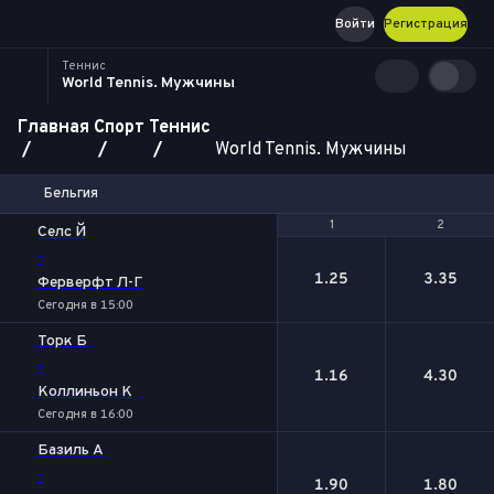
Войти
Регистрация
Теннис
World Tennis. Мужчины
Главная
Спорт
Теннис
World Tennis. Мужчины
Бельгия
1
1
2
2
Селс Й
-
1.25
3.35
Ферверфт Л-Г
Сегодня в 15:00
Торк Б
-
1.16
4.30
Коллиньон К
Сегодня в 16:00
Базиль А
-
1.90
1.80