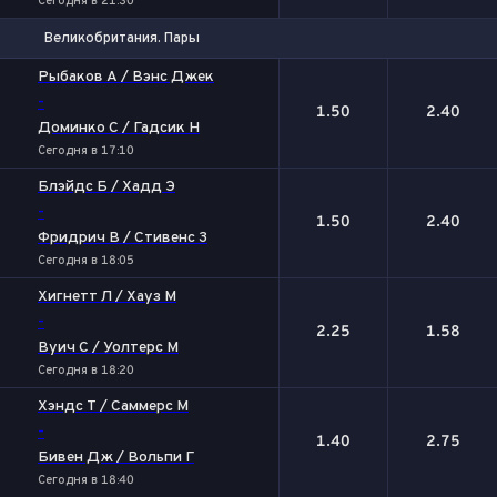
Сегодня в 21:30
Великобритания. Пары
1
2
Рыбаков А / Вэнс Джек
-
1.50
2.40
Доминко С / Гадсик Н
Сегодня в 17:10
Блэйдс Б / Хадд Э
-
1.50
2.40
Фридрич В / Стивенс З
Сегодня в 18:05
Хигнетт Л / Хауз М
-
2.25
1.58
Вуич С / Уолтерс М
Сегодня в 18:20
Хэндс Т / Саммерс М
-
1.40
2.75
Бивен Дж / Вольпи Г
Сегодня в 18:40