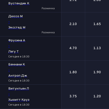
1.72
2.00
Вустендик К
Разминка
Дюссо М
-
2.10
1.65
Эксстед М
Разминка
Фрусина А
-
4.70
1.13
Легу Т
Сегодня в 18:30
Беннани К
-
1.80
1.90
Антроп Дж
Сегодня в 18:30
Витунтьен Л
-
3.75
1.20
Хьюитт Круз
Сегодня в 18:30