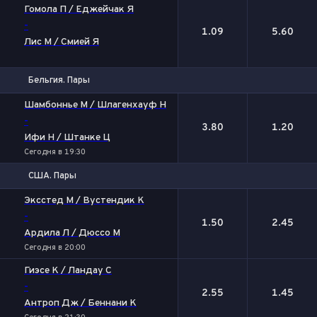
1
2
Гомола П / Еджейчак Я
-
1.09
5.60
Лис М / Смией Я
Бельгия. Пары
1
2
Шамбоннье М / Шлагенхауф Н
-
3.80
1.20
Ифи Н / Штанке Ц
Сегодня в 19:30
США. Пары
1
2
Эксстед М / Вустендик К
-
1.50
2.45
Ардила Л / Дюссо М
Сегодня в 20:00
Гиэсе К / Ландау С
-
2.55
1.45
Антроп Дж / Беннани К