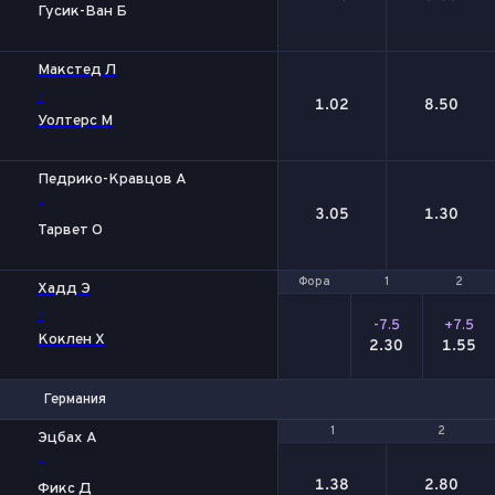
Гусик-Ван Б
Макстед Л
-
1.02
8.50
Уолтерс М
Педрико-Кравцов А
-
3.05
1.30
Тарвет О
Фора
Фора
1
1
2
2
Хадд Э
-
-7.5
+7.5
Коклен Х
2.30
1.55
Германия
1
1
2
2
Эцбах А
-
1.38
2.80
Фикс Д