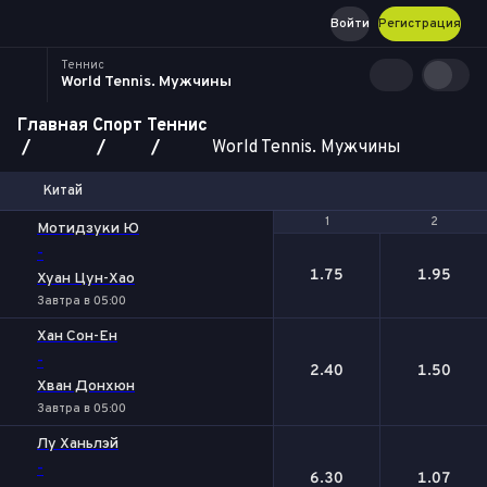
Войти
Регистрация
Теннис
World Tennis. Мужчины
Главная
Спорт
Теннис
World Tennis. Мужчины
Китай
1
1
2
2
Мотидзуки Ю
-
1.75
1.95
Хуан Цун-Хао
Завтра в 05:00
Хан Сон-Ен
-
2.40
1.50
Хван Донхюн
Завтра в 05:00
Лу Ханьлэй
-
6.30
1.07