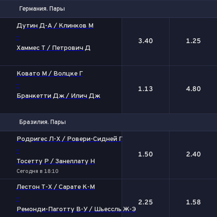
Германия. Пары
1
2
Дутин Д-А / Клинков М
-
3.40
1.25
Хаммес Т / Петрович Д
Ковато М / Волцке Г
-
1.13
4.80
Бранкетти Дж / Илич Дж
Бразилия. Пары
1
2
Родригес Л-Х / Ровери-Сидней Г
-
1.50
2.40
Тосетту Р / Занеллату Н
Сегодня в 18:10
Лестон Т-Х / Сарате К-М
-
2.25
1.58
Ремонди-Паготту В-У / Шьессль Ж-Э