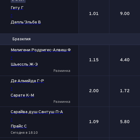
2-й сет
Гету Г
1.01
9.00
-
Делль'Эльба В
Бразилия
1
2
Мелигени Родригес-Алвеш Ф
-
1.15
4.40
Шьессль Ж-Э
Разминка
Де Алмейда Г-Р
-
2.00
1.72
Сарате К-М
Разминка
Сарайва душ Сантуш П-А
-
1.09
5.80
Прайс С
Сегодня в 18:10