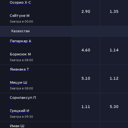
Осорио Х-С
-
2.90
1.35
Сейтуне М
Завтра в 00:00
Казахстан
1
2
Папаркар А
-
4.60
1.14
Борисюк М
Завтра в 08:00
Яманака Т
-
5.10
1.12
Мицуи Ш
Завтра в 08:00
Сорнлаксуп П
-
1.11
5.30
Грецкий И
Завтра в 09:30
Имаи Ш