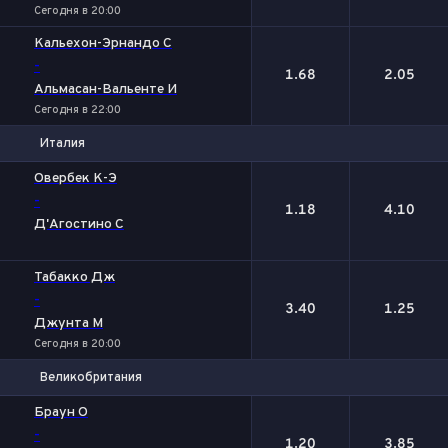
Сегодня в 20:00
Кальехон-Эрнандо С
-
1.68
2.05
Альмасан-Вальенте И
Сегодня в 22:00
Италия
1
2
Овербек К-Э
-
1.18
4.10
Д'Агостино С
Табакко Дж
-
3.40
1.25
Джунта М
Сегодня в 20:00
Великобритания
1
2
Браун О
-
1.20
3.85