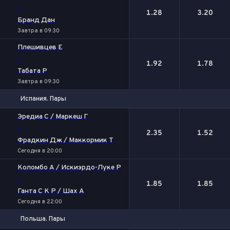
-
1.28
3.20
Бранд Дан
Завтра в 09:30
Плешивцев Е
-
1.92
1.78
Табата Р
Завтра в 09:30
Испания. Пары
1
2
Эредиа С / Маркеш Г
-
2.35
1.52
Фрадкин Дж / Маккормик Т
Сегодня в 20:00
Коломбо А / Искиэрдо-Луке Р
-
1.85
1.85
Ганта С К Р / Шах А
Сегодня в 22:00
Польша. Пары