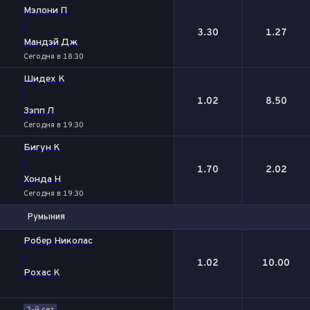
Мэлони П
-
3.30
1.27
Мандэй Дж
Сегодня в 18:30
Шидех К
-
1.02
8.50
Зэпп Л
Сегодня в 19:30
Бигун К
-
1.70
2.02
Хонда Н
Сегодня в 19:30
Румыния
1
2
Робер Николас
-
1.02
10.00
Рохас К