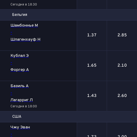
Сегодня в 18:30
Бельгия
1
2
Шамбоннье М
-
1.37
2.85
Шлагенхауф Н
Кублал Э
-
1.65
2.10
Форгер А
Базиль А
-
1.43
2.60
Лагарриг Л
Сегодня в 18:00
США
1
2
Чжу Эван
-