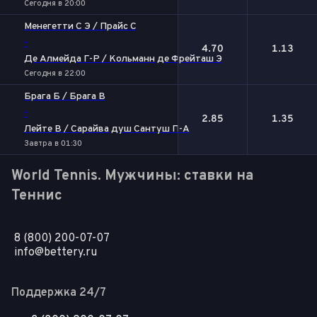
Сегодня в 20:00
Менегетти С Э / Прайс С
-
4.70
1.13
Де Алмейда Г-Р / Кольманн де Фрейташ Э
Сегодня в 22:00
Брага Б / Брага В
-
2.85
1.35
Лейте В / Сарайва душ Сантуш П-А
Завтра в 01:30
World Tennis. Мужчины: ставки на
Теннис
8 (800) 200-07-07
info@bettery.ru
Поддержка 24/7