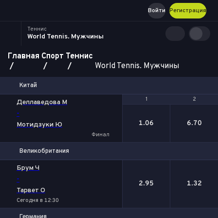
Войти
Регистрация
Теннис
World Tennis. Мужчины
Главная
Спорт
Теннис
World Tennis. Мужчины
Китай
1
1
2
2
Деллаведова М
-
1.06
6.70
Мотидзуки Ю
Финал
Великобритания
1
2
Брум Ч
-
2.95
1.32
Тарвет О
Сегодня в 12:30
Германия