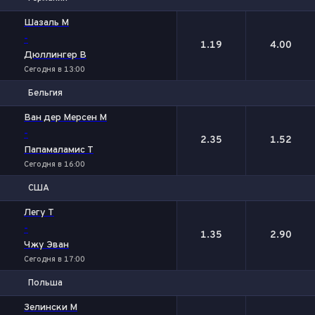
1
2
Шазаль М
-
1.19
4.00
Дюллингер В
Сегодня в 13:00
Бельгия
1
2
Ван дер Мерсен М
-
2.35
1.52
Папамаламис Т
Сегодня в 16:00
США
1
2
Легу Т
-
1.35
2.90
Чжу Эван
Сегодня в 17:00
Польша
1
2
Зелински М