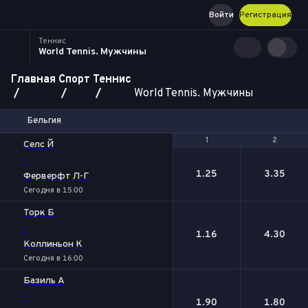
Войти
Регистрация
Теннис
World Tennis. Мужчины
Главная
Спорт
Теннис
World Tennis. Мужчины
Бельгия
1
1
2
2
Селс Й
-
1.25
3.35
Ферверфт Л-Г
Сегодня в 15:00
Торк Б
-
1.16
4.30
Коллиньон К
Сегодня в 16:00
Базиль А
-
1.90
1.80