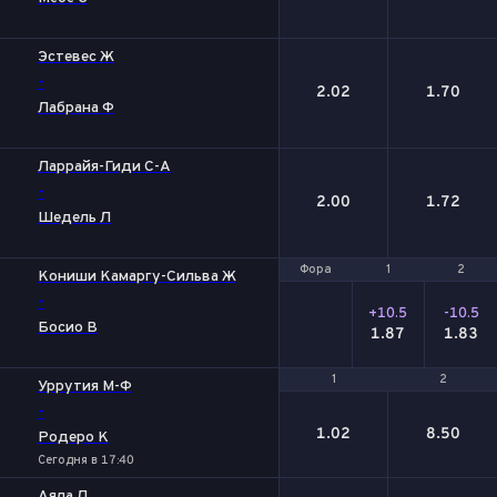
Эстевес Ж
-
2.02
1.70
Лабрана Ф
Ларрайя-Гиди С-А
-
2.00
1.72
Шедель Л
Фора
Фора
1
1
2
2
Кониши Камаргу-Сильва Ж
-
+10.5
-10.5
Босио В
1.87
1.83
1
1
2
2
Уррутия М-Ф
-
1.02
8.50
Родеро К
Сегодня в 17:40
Аяла Л