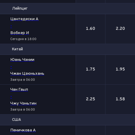
Лейпциг
1
2
Цантедески А
-
1.60
2.20
Вобкер И
Сегодня в 18:00
Китай
1
2
Юань Чэнии
-
1.75
1.95
Чжан Цзюньхань
Завтра в 06:00
Чан Гаыл
-
2.25
1.58
Чжу Чэньтин
Завтра в 06:00
США
1
2
Пеничкова А