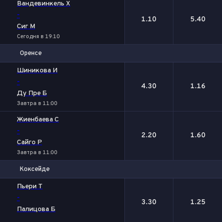
Вандевинкель Х
-
1.10
5.40
Сиг М
Сегодня в 19:10
Оренсе
1
2
Шиникова И
-
4.30
1.16
Ду Пре Б
Завтра в 11:00
Жиенбаева C
-
2.20
1.60
Сайго Р
Завтра в 11:00
Коксейде
1
2
Пьери Т
-
3.30
1.25
Палицова Б