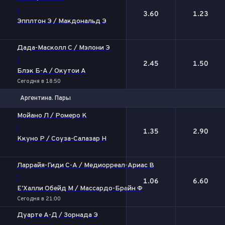
-
3.60
1.23
Эпплтон Э / Макдональд Э
Дада-Масколл С / Мэлони Э
-
2.45
1.50
Блэк Б-А / Окутои А
Сегодня в 18:50
Аргентина. Пары
1
2
Мойано Л / Ромеро К
-
1.35
2.90
Ккуно Р / Соуза-Салазар Н
Ларрайя-Гиди С-А / Медиорреал-Ариас В
-
1.06
6.60
Е'Халли Обейд M / Массардо-Брайн Ф
Сегодня в 21:00
Дуарте А-Д / Зорнада Э