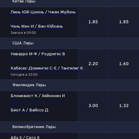
Китай. Пары
1
2
Линь Юй-Цзюнь / Чжан Жуйэнь
-
1.85
1.85
Чэнь Мэн-И / Ван Юйхань
Завтра в 09:00
США. Пары
1
2
Наварро М-Ф / Родригес В
-
2.20
1.60
Кабесас-Домингес С-Е / Тангилиг К
Сегодня в 20:00
Финляндия. Пары
1
2
Бломквист К / Хейнонен И
-
3.00
1.32
Биот А / Вайссо Д
Великобритания. Пары
1
2
Абэ Х / Сато Х