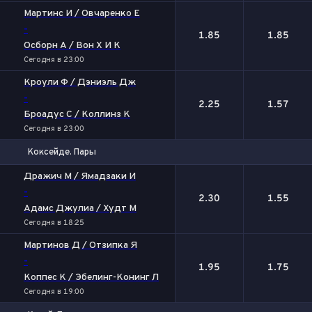
Мартинс И / Овчаренко Е
-
1.85
1.85
Осборн А / Вон Х И К
Сегодня в 23:00
Кроули Ф / Дэниэль Дж
-
2.25
1.57
Броадус С / Коллинз К
Сегодня в 23:00
Коксейде. Пары
1
2
Дражич М / Ямадзаки И
-
2.30
1.55
Адамс Джулиа / Худт М
Сегодня в 18:25
Мартинов Д / Отзипка Я
-
1.95
1.75
Коппес К / Эбелинг-Конинг Л
Сегодня в 19:00