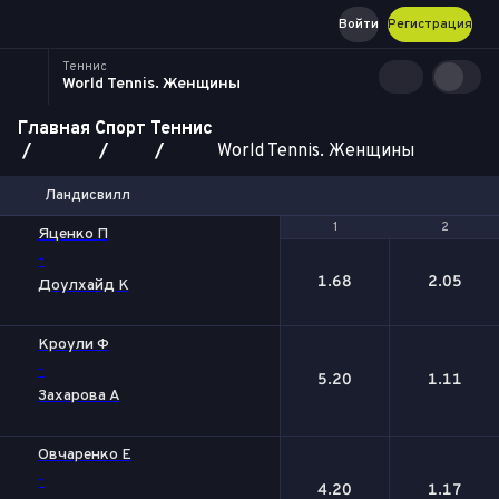
Войти
Регистрация
Теннис
World Tennis. Женщины
Главная
Спорт
Теннис
World Tennis. Женщины
Ландисвилл
1
1
2
2
Яценко П
-
1.68
2.05
Доулхайд К
Кроули Ф
-
5.20
1.11
Захарова А
Овчаренко Е
-
4.20
1.17