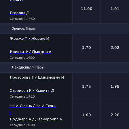
-
11.00
1.01
Егорова Д
Сегодня в 17:50
Оренсе. Пары
1
2
Жорже Ф / Жорже М
-
1.70
2.02
Кристи Ф / Дьюдни А
Сегодня в 19:00
Ландисвилл. Пары
1
2
Прозорова Т / Шиманович И
-
1.75
1.95
Харрисон К / Хьюитт Д
Сегодня в 19:10
Чо И-Сюань / Чо И-Тсэнь
-
1.60
2.20
Роджерс А / Дзамаррипа А
Сегодня в 20:00