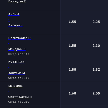
Горгодзе Е
Акли А
-
1.55
2.25
Ансари К
Брантмайер Р
-
1.55
2.30
Мандлик Э
Сегодня в 18:10
Ку Ен-Воо
-
1.88
1.82
Хонтама М
Сегодня в 18:10
Ма Есинь
-
1.68
2.05
Скотт Катрина
Сегодня в 19:10