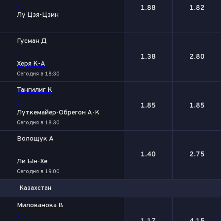
-
1.88
1.82
Лу Цзя-Цзин
Гусман Д
-
1.38
2.80
Херя К-А
Сегодня в 18:30
Тангилиг К
-
1.85
1.85
Луткемайер-Обрегон А-К
Сегодня в 18:30
Волощук А
-
1.40
2.75
Ли Ын-Хе
Сегодня в 19:00
Казахстан
1
2
Милованова В
-