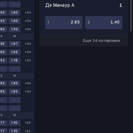
-
-
Де Минаур А
1
.90
1.80
+54
.90
1.80
+54
2.85
1.40
1
2
.80
1.90
+54
Б
М
Еще 34 котировки
.83
1.87
+54
.85
1.85
+54
.92
1.78
+54
-
-
Б
М
.85
1.85
+54
.85
1.85
+54
-
-
-
-
Б
М
.77
1.93
+65
.77
1.93
+61