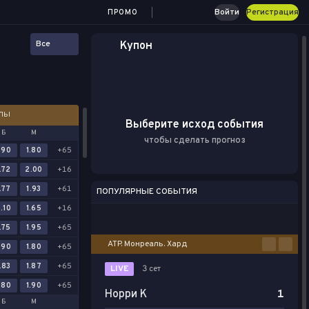
Войти
Регистрация
ПРОМО
Все
Купон
АЛЫ
Выберите исход события
Б
М
чтобы сделать прогноз
.90
1.80
+65
.72
2.00
+16
.77
1.93
+61
ПОПУЛЯРНЫЕ СОБЫТИЯ
.10
1.65
+16
Футбол
Киберспорт
Баскетбол
Теннис
Настольный теннис
.75
1.95
+65
ATP. Монреаль. Хард
.90
1.80
+65
.83
1.87
+65
LIVE
3 сет
.80
1.90
+65
Норри К
1
Б
М