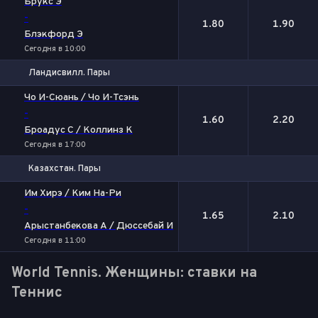
Брукс Э
-
1.80
1.90
Блэкфорд Э
Сегодня в 10:00
Ландисвилл. Пары
1
2
Чо И-Сюань / Чо И-Тсэнь
-
1.60
2.20
Броадус С / Коллинз К
Сегодня в 17:00
Казахстан. Пары
1
2
Им Хирэ / Ким На-Ри
-
1.65
2.10
Арыстанбекова А / Дюссебай И
Сегодня в 11:00
World Tennis. Женщины: ставки на
Теннис