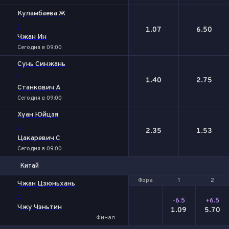
Куламбаева Ж
-
1.07
6.50
Чжан Ин
Сегодня в 09:00
Сунь Синжань
-
1.40
2.75
Станкович А
Сегодня в 09:00
Хуан Юйцзя
-
2.35
1.53
Цакаревич С
Сегодня в 09:00
Китай
Фора
Фора
1
1
2
2
Чжан Цзюньхань
-
-6.5
+6.5
Чжу Чэньтин
1.09
5.70
Финал