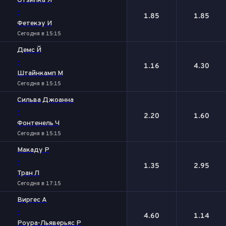
Отзипка Я
-
1.85
1.85
Фетекэу И
Сегодня в 15:15
Демс Й
-
1.16
4.30
Штайнкамп М
Сегодня в 15:15
Сильва Джоанна
-
2.20
1.60
Фонтенель Ч
Сегодня в 15:15
Макаду Р
-
1.35
2.95
Тран Л
Сегодня в 17:15
Виргес А
-
4.60
1.14
Роура-Льяверьяс Р