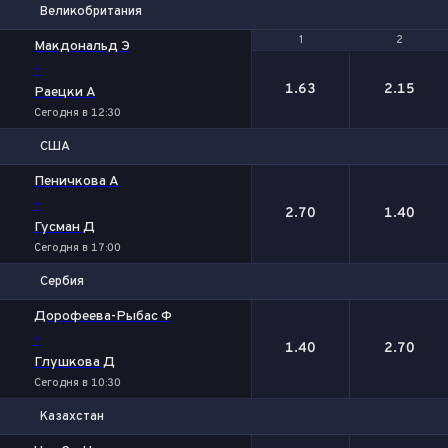
Великобритания
1
1
2
2
Макдональд Э
-
1.63
2.15
Раецки А
Сегодня в 12:30
США
1
2
Пеничкова А
-
2.70
1.40
Гусман Д
Сегодня в 17:00
Сербия
1
2
Дорофеева-Рыбас Ф
-
1.40
2.70
Глушкова Д
Сегодня в 10:30
Казахстан
1
2