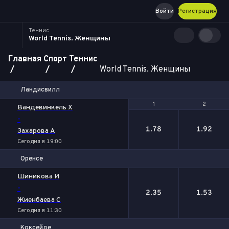
Войти
Регистрация
Теннис
World Tennis. Женщины
Главная
Спорт
Теннис
World Tennis. Женщины
Ландисвилл
1
1
2
2
Вандевинкель Х
-
1.78
1.92
Захарова А
Сегодня в 19:00
Оренсе
1
2
Шиникова И
-
2.35
1.53
Жиенбаева C
Сегодня в 11:30
Коксейде