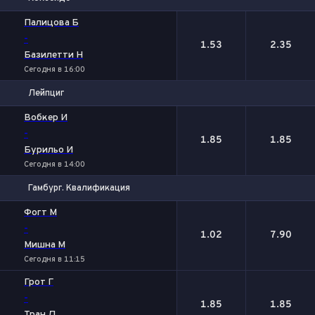
1
2
Палицова Б
-
1.53
2.35
Базилетти Н
Сегодня в 16:00
Лейпциг
1
2
Вобкер И
-
1.85
1.85
Бурильо И
Сегодня в 14:00
Гамбург. Квалификация
1
2
Фогт М
-
1.02
7.90
Мишна М
Сегодня в 11:15
Грот Г
-
1.85
1.85
Тран Д