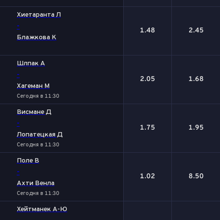
Хиетаранта Л
-
1.48
2.45
Блажкова К
Шлпак А
-
2.05
1.68
Хагеман М
Сегодня в 11:30
Висмане Д
-
1.75
1.95
Лопатецкая Д
Сегодня в 11:30
Поле В
-
1.02
8.50
Ахти Венла
Сегодня в 11:30
Хейтманек А-Ю