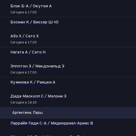
Блэк Б-А / Окутои А
Сегодня в 17:00
Босман К / Виссер Ш-Ю
-
Абэ Х / Сато Х
Сегодня в 17:00
Нагата А / Сато Н
-
Эпплтон Э / Макдональд Э
Сегодня в 17:00
Кужмова К / Раецки А
-
Дада-Масколл С / Мэлони Э
Сегодня в 18:30
Аргентина. Пары
1
2
Ларрайя-Гиди С-А / Медиорреал-Ариас В
-