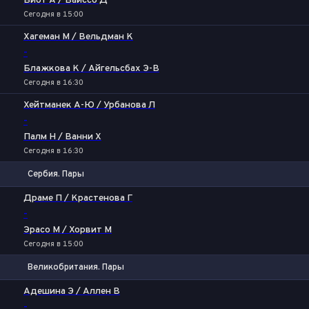
Биот А / Вайссо Д
Сегодня в 15:00
Хагеман М / Вельдман К
-
Блажкова К / Айгельсбах Э-В
Сегодня в 16:30
Хейтманек А-Ю / Урбанова Л
-
Палм Н / Ванни Х
Сегодня в 16:30
Сербия. Пары
1
2
Драме П / Крастенова Г
-
Эрасо М / Хорвит М
Сегодня в 15:00
Великобритания. Пары
1
2
Адешина Э / Аллен В
-