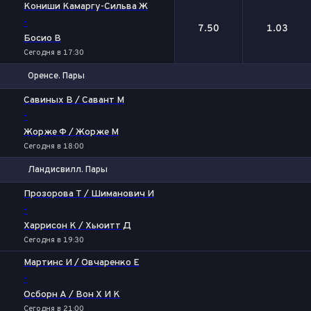
Кониши Камаргу-Сильва Ж
-
7.50
1.03
Босио В
Сегодня в 17:30
Оренсе. Пары
1
2
Савиных В / Савант М
-
Жорже Ф / Жорже М
Сегодня в 18:00
Ландисвилл. Пары
1
2
Прозорова Т / Шиманович И
-
Харрисон К / Хьюитт Д
Сегодня в 19:30
Мартинс И / Овчаренко Е
-
Осборн А / Вон Х И К
Сегодня в 21:00