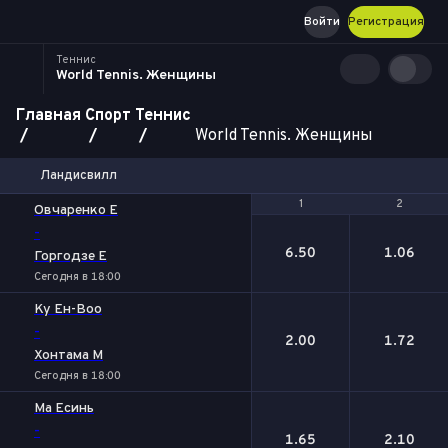
Войти
Регистрация
Теннис
World Tennis. Женщины
Главная
Спорт
Теннис
World Tennis. Женщины
Ландисвилл
1
1
2
2
Овчаренко Е
-
6.50
1.06
Горгодзе Е
Сегодня в 18:00
Ку Ен-Воо
-
2.00
1.72
Хонтама М
Сегодня в 18:00
Ма Есинь
-
1.65
2.10