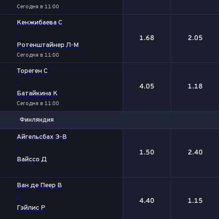
Сегодня в 11:00
Кенжибаева С
-
1.68
2.05
Ротенштайнер Л-М
Сегодня в 11:00
Тореген С
-
4.05
1.18
Батайкина К
Сегодня в 11:00
Финляндия
1
2
Айгельсбах Э-В
-
1.50
2.40
Вайссо Д
Ван де Пеер В
-
4.40
1.15
Гэйлис Р