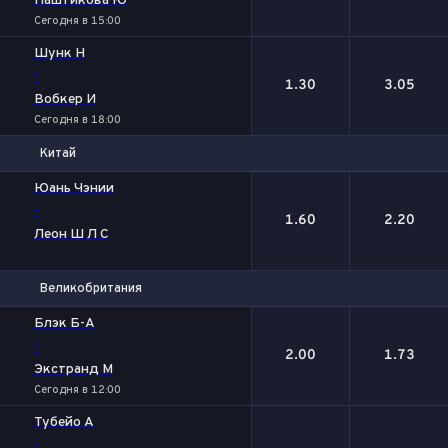
Паштикова Ю
Сегодня в 15:00
Шунк Н
-
1.30
3.05
Вобкер И
Сегодня в 18:00
Китай
1
2
Юань Чэнии
-
1.60
2.20
Леон Ш Л С
Великобритания
1
2
Блэк Б-А
-
2.00
1.73
Экстранд М
Сегодня в 12:00
Тубейо А
-