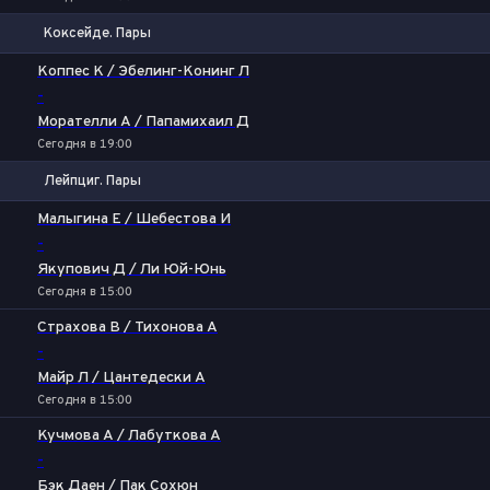
Коксейде. Пары
1
2
Коппес К / Эбелинг-Конинг Л
-
Морателли А / Папамихаил Д
Сегодня в 19:00
Лейпциг. Пары
1
2
Малыгина Е / Шебестова И
-
Якупович Д / Ли Юй-Юнь
Сегодня в 15:00
Страхова В / Тихонова А
-
Майр Л / Цантедески А
Сегодня в 15:00
Кучмова А / Лабуткова А
-
Бэк Даен / Пак Сохюн