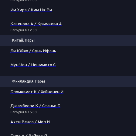
Сегодня в 11:00
Им Хирэ / Ким На-Ри
-
Какенова А / Крымкова А
Сегодня в 12:30
Китай. Пары
1
2
Ли Юйяо / Сунь Ифань
-
Мун Чон / Нишимото С
Финляндия. Пары
1
2
Бломквист К / Хейнонен И
-
Джамбелли К / Станьо Б
Сегодня в 15:00
Ахти Венла / Мол И
-