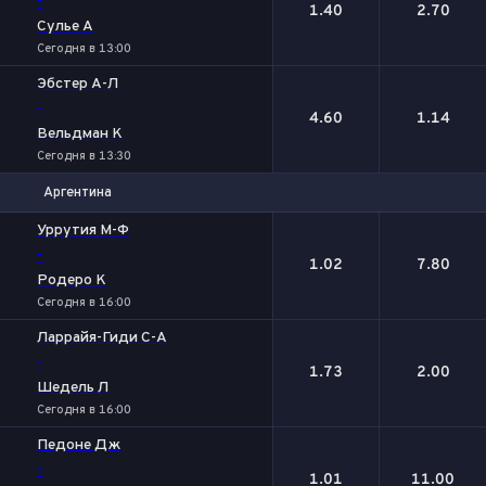
-
1.40
2.70
Сулье А
Сегодня в 13:00
Эбстер А-Л
-
4.60
1.14
Вельдман К
Сегодня в 13:30
Аргентина
1
2
Уррутия М-Ф
-
1.02
7.80
Родеро К
Сегодня в 16:00
Ларрайя-Гиди С-А
-
1.73
2.00
Шедель Л
Сегодня в 16:00
Педоне Дж
-
1.01
11.00