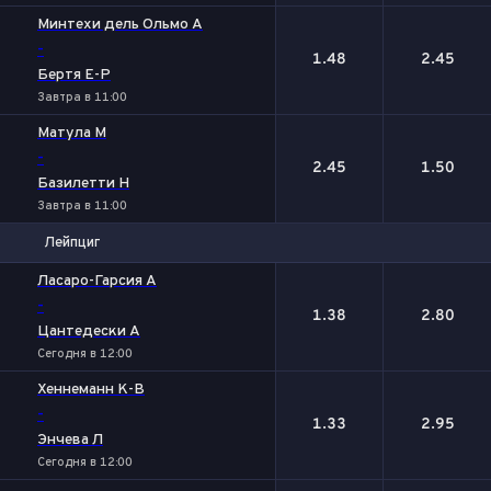
Минтехи дель Ольмо А
-
1.48
2.45
Бертя Е-Р
Завтра в 11:00
Матула М
-
2.45
1.50
Базилетти Н
Завтра в 11:00
Лейпциг
1
2
Лаcаро-Гарсия А
-
1.38
2.80
Цантедески А
Сегодня в 12:00
Хеннеманн К-В
-
1.33
2.95
Энчева Л
Сегодня в 12:00