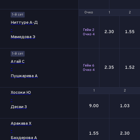
Очко
Очко
1
1
2
2
1-й сет
Ниттуре А-Д
-
Гейм 2
2.30
1.55
Очко 4
Мамедова Э
1-й сет
Атай С
Гейм 6
2.35
1.52
-
Очко 4
Пушкарева А
1
1
2
2
Хосоки Ю
-
9.00
1.03
Десаи З
Аракава Х
-
1.55
2.30
Баздерова А