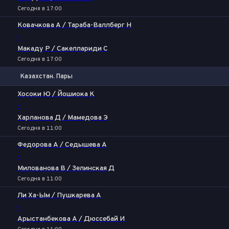
Сегодня в 17:00
Ковачкова А / Тараба-Валлберг Н
-
Макаду Р / Сакеллариди С
Сегодня в 17:00
Казахстан. Пары
1
2
Хосоки Ю / Йошиока К
-
Харланова Д / Мамедова Э
Сегодня в 11:00
Федорова А / Седышева А
-
Милованова В / Зелинская Д
Сегодня в 11:00
Ли Ха-Ым / Пушкарева А
-
Арыстанбекова А / Дюссебай И