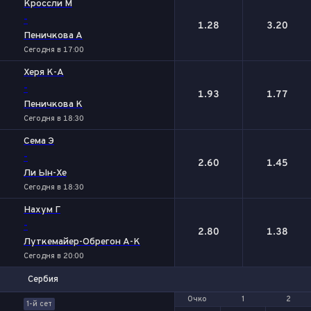
Кроссли М
-
1.28
3.20
Пеничкова А
Сегодня в 17:00
Херя К-А
-
1.93
1.77
Пеничкова К
Сегодня в 18:30
Сема Э
-
2.60
1.45
Ли Ын-Хе
Сегодня в 18:30
Нахум Г
-
2.80
1.38
Луткемайер-Обрегон А-К
Сегодня в 20:00
Сербия
Очко
Очко
1
1
2
2
1-й сет