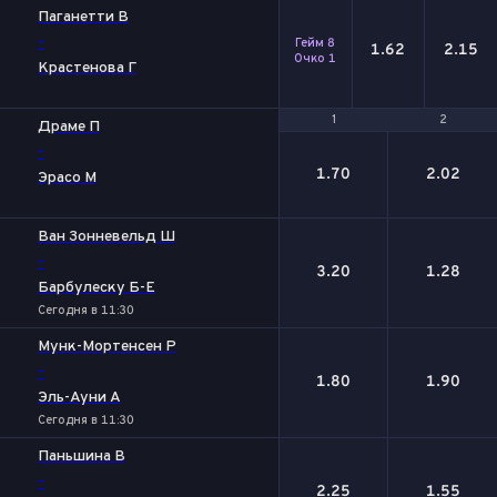
Паганетти В
-
Гейм 8
1.62
2.15
Очко 1
Крастенова Г
1
1
2
2
Драме П
-
1.70
2.02
Эрасо М
Ван Зонневельд Ш
-
3.20
1.28
Барбулеску Б-Е
Сегодня в 11:30
Мунк-Мортенсен Р
-
1.80
1.90
Эль-Ауни А
Сегодня в 11:30
Паньшина В
-
2.25
1.55