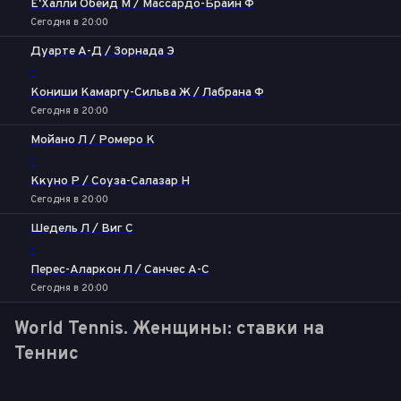
Е'Халли Обейд M / Массардо-Брайн Ф
Сегодня в 20:00
Дуарте А-Д / Зорнада Э
-
Кониши Камаргу-Сильва Ж / Лабрана Ф
Сегодня в 20:00
Мойано Л / Ромеро К
-
Ккуно Р / Соуза-Салазар Н
Сегодня в 20:00
Шедель Л / Виг С
-
Перес-Аларкон Л / Санчес А-С
Сегодня в 20:00
World Tennis. Женщины: ставки на
Теннис