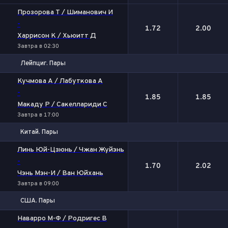
Прозорова Т / Шиманович И
-
1.72
2.00
Харрисон К / Хьюитт Д
Завтра в 02:30
Лейпциг. Пары
1
2
Кучмова А / Лабуткова А
-
1.85
1.85
Макаду Р / Сакеллариди С
Завтра в 17:00
Китай. Пары
1
2
Линь Юй-Цзюнь / Чжан Жуйэнь
-
1.70
2.02
Чэнь Мэн-И / Ван Юйхань
Завтра в 09:00
США. Пары
1
2
Наварро М-Ф / Родригес В