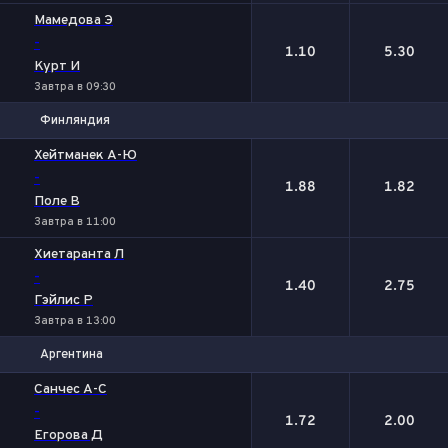
Мамедова Э
-
1.10
5.30
Курт И
Завтра в 09:30
Финляндия
1
2
Хейтманек А-Ю
-
1.88
1.82
Поле В
Завтра в 11:00
Хиетаранта Л
-
1.40
2.75
Гэйлис Р
Завтра в 13:00
Аргентина
1
2
Санчес А-С
-
1.72
2.00
Егорова Д