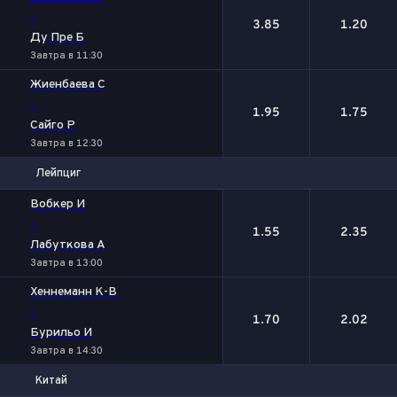
-
3.85
1.20
Ду Пре Б
Завтра в 11:30
Жиенбаева C
-
1.95
1.75
Сайго Р
Завтра в 12:30
Лейпциг
1
2
Вобкер И
-
1.55
2.35
Лабуткова А
Завтра в 13:00
Хеннеманн К-В
-
1.70
2.02
Бурильо И
Завтра в 14:30
Китай