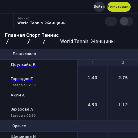
Войти
Регистрация
Теннис
World Tennis. Женщины
Главная
Спорт
Теннис
World Tennis. Женщины
Ландисвилл
1
1
2
2
Доулхайд К
-
1.40
2.75
Горгодзе Е
Завтра в 02:30
Акли А
-
4.90
1.12
Захарова А
Завтра в 02:30
Оренсе
1
2
Шиникова И