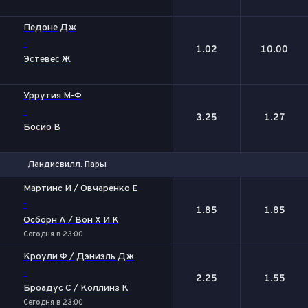
Педоне Дж
-
1.02
10.00
Эстевес Ж
Уррутия М-Ф
-
3.25
1.27
Босио В
Ландисвилл. Пары
1
2
Мартинс И / Овчаренко Е
-
1.85
1.85
Осборн А / Вон Х И К
Сегодня в 23:00
Кроули Ф / Дэниэль Дж
-
2.25
1.55
Броадус С / Коллинз К
Сегодня в 23:00