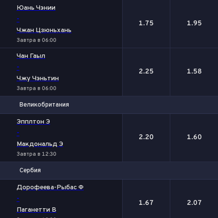
1
2
Юань Чэнии
-
1.75
1.95
Чжан Цзюньхань
Завтра в 06:00
Чан Гаыл
-
2.25
1.58
Чжу Чэньтин
Завтра в 06:00
Великобритания
1
2
Эпплтон Э
-
2.20
1.60
Макдональд Э
Завтра в 12:30
Сербия
1
2
Дорофеева-Рыбас Ф
-
1.67
2.07
Паганетти В