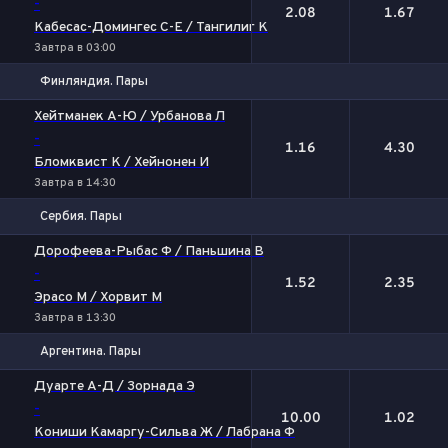
-
2.08
1.67
Кабесас-Домингес С-Е / Тангилиг К
Завтра в 03:00
Финляндия. Пары
1
2
Хейтманек А-Ю / Урбанова Л
-
1.16
4.30
Бломквист К / Хейнонен И
Завтра в 14:30
Сербия. Пары
1
2
Дорофеева-Рыбас Ф / Паньшина В
-
1.52
2.35
Эрасо М / Хорвит М
Завтра в 13:30
Аргентина. Пары
1
2
Дуарте А-Д / Зорнада Э
-
10.00
1.02
Кониши Камаргу-Сильва Ж / Лабрана Ф