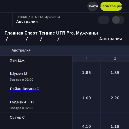
Войти
Регистрация
Теннис / UTR Pro. Мужчины
Австралия
Главная
Спорт
Теннис
UTR Pro. Мужчины
Австралия
Австралия
1
1
2
2
Хан Дж
-
1.85
1.85
Шумен М
Завтра в 02:00
Райан-Зиганн С
-
1.60
2.20
Гадецки Т-Н
Завтра в 02:00
Остер C
-
4.10
1.18