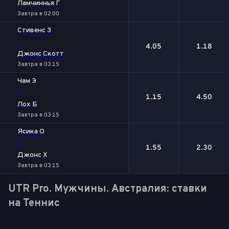
Ламчиннья Г
Завтра в 02:00
Стивенс З
-
4.05
1.18
Джонс Скотт
Завтра в 03:15
Чам Э
-
1.15
4.50
Лох Б
Завтра в 03:15
Ясика О
-
1.55
2.30
Джонс Х
Завтра в 03:15
UTR Pro. Мужчины. Австралия: ставки
на Теннис