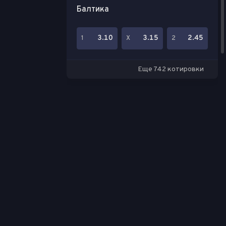
Балтика
3.10
3.15
2.45
1
Х
2
Еще 742 котировки