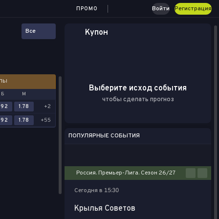
Войти
Регистрация
ПРОМО
Все
Купон
АЛЫ
Выберите исход события
Б
М
чтобы сделать прогноз
.92
1.78
+2
.92
1.78
+55
ПОПУЛЯРНЫЕ СОБЫТИЯ
Футбол
Киберспорт
Баскетбол
Теннис
Настольный теннис
Россия. Премьер-Лига. Сезон 26/27
Сегодня в 15:30
Крылья Советов