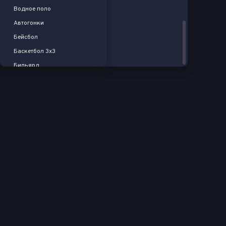
Лексингтон
Водное поло
Гродзиск-Мазовецкий
Автогонки
Стамбул 2
Бейсбол
Пловдив 2
Баскетбол 3x3
Стамбул 2. Пары
Бильярд
Хаген. Пары
Хоккей на траве
Пловдив 2. Пары
Флорбол
Лексингтон. Пары
Спорт
WTA 125K
Пляжный волейбол
Варшава
Пляжный футбол
World Tennis. Мужчины
Американский футбол
Испания
Регби
Италия
Крикет
Великобритания
Дартс
Великобритания
Шахматы
Пары
Падел-теннис