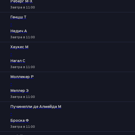
Реберг М-Х
Завтра в 11:00
Генцш Т
-
Недич А
Завтра в 11:00
Хаукес М
-
Нагал С
Завтра в 11:00
Моллекер Р
-
Меллер Э
Завтра в 11:00
Пучинелли де Алмейда М
-
Броска Ф
Завтра в 11:00