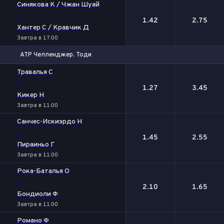
Синякова К / Чжан Шуай
-
1.42
2.75
Хантер С / Кравчик Д
Завтра в 17:00
ATP Челленджер. Тоди
1
2
Травалья С
-
1.27
3.45
Кикер Н
Завтра в 11:00
Санчес-Искиэрдо Н
-
1.45
2.55
Пираиньо Г
Завтра в 11:00
Рока-Баталья О
-
2.10
1.65
Бондиоли Ф
Завтра в 11:00
Романо Ф