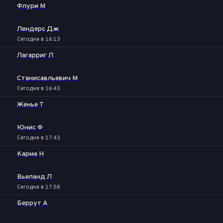
1
2
Флури М
-
Лендерс Дж
Сегодня в 16:13
Лагарриг Л
-
Станисавльевич М
Сегодня в 16:43
Женье Т
-
Юнис Ф
Сегодня в 17:43
Карма Н
-
Вьеланд Л
Сегодня в 17:58
Беррут А
-