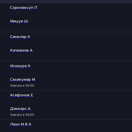
1
2
Сорнлаксуп П
-
Мицуи Ш
Синклер К
-
Качмазов А
Исомура К
-
Сасикумар М
Завтра в 08:00
Агафонов Е
-
Деккерс А
Завтра в 08:00
Леон М В К
-