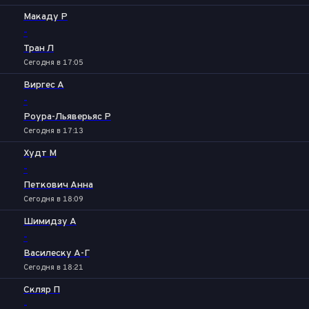
Макаду Р
-
Тран Л
Сегодня в 17:05
Виргес А
-
Роура-Льяверьяс Р
Сегодня в 17:13
Худт М
-
Петкович Анна
Сегодня в 18:09
Шимидзу А
-
Василеску А-Г
Сегодня в 18:21
Скляр П
-