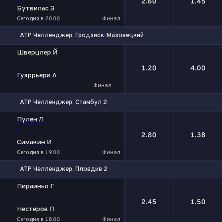
2.60
1.45
Бутвилас Э
Сегодня в 20:00
Финал
ATP Челленджер. Гродзиск-Мазовецкий
1
2
Шверцлер Й
-
1.20
4.00
Гуэррьери А
Финал
ATP Челленджер. Стамбул 2
1
2
Пулен Л
-
2.80
1.38
Симакин И
Сегодня в 19:00
Финал
ATP Челленджер. Пловдив 2
1
2
Пираиньо Г
-
2.45
1.50
Нестеров П
Сегодня в 18:00
Финал