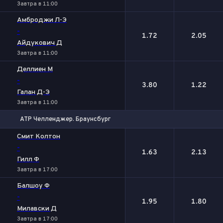
Завтра в 11:00
Амброджи Л-Э
-
1.72
2.05
Айдукович Д
Завтра в 11:00
Деллиен М
-
3.80
1.22
Галан Д-Э
Завтра в 11:00
ATP Челленджер. Браунсбург
1
2
Смит Колтон
-
1.63
2.13
Гилл Ф
Завтра в 17:00
Балшоу Ф
-
1.95
1.80
Милавски Д
Завтра в 17:00