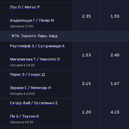
Лус О / Матос Р
-
2.35
1.55
Андреоцци Г / Гинар М
Завтра в 17:00
WTA. Торонто. Пары. Хард
1
2
Раутлифф Э / Сутджиади А
-
1.53
2.40
Мигаликова Т / Николлс О
Сегодня в 19:30
Перес Э / Схюрс Д
-
2.15
1.67
Эррани С / Меличар Н
Сегодня в 23:00
Се Шу-Вэй / Остапенко Е
-
1.20
4.15
Ли Э / Таусон К
Завтра в 00:30