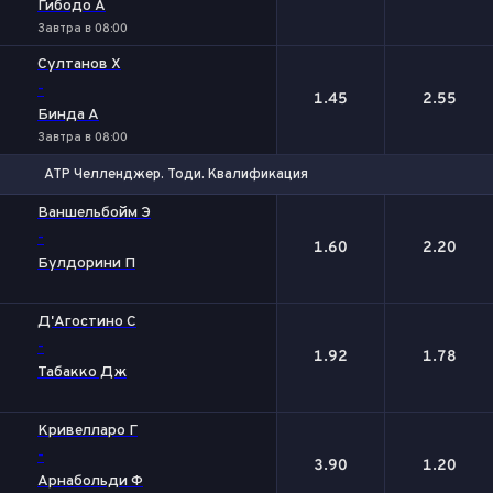
Гибодо А
Завтра в 08:00
Султанов Х
-
1.45
2.55
Бинда А
Завтра в 08:00
ATP Челленджер. Тоди. Квалификация
1
2
Ваншельбойм Э
-
1.60
2.20
Булдорини П
Д'Агостино С
-
1.92
1.78
Табакко Дж
Кривелларо Г
-
3.90
1.20
Арнабольди Ф