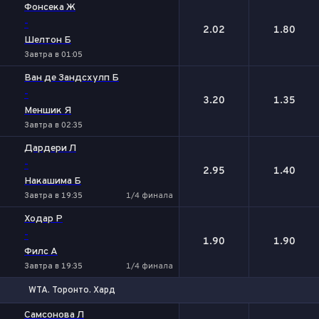
Фонсека Ж
-
2.02
1.80
Шелтон Б
Завтра в 01:05
Ван де Зандсхулп Б
-
3.20
1.35
Меншик Я
Завтра в 02:35
Дардери Л
-
2.95
1.40
Накашима Б
Завтра в 19:35
1/4 финала
Ходар Р
-
1.90
1.90
Филс А
Завтра в 19:35
1/4 финала
WTA. Торонто. Хард
1
2
Самсонова Л