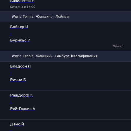
Базилетти Н
Сегодня в 16:00
World Tennis. Женщины. Лейпциг
1
2
Вобкер И
-
Бурильо И
Финал
World Tennis. Женщины. Гамбург. Квалификация
1
2
Владсон Л
-
Риччи Б
Рашдорф К
-
Рей-Гарсия А
Демс Й