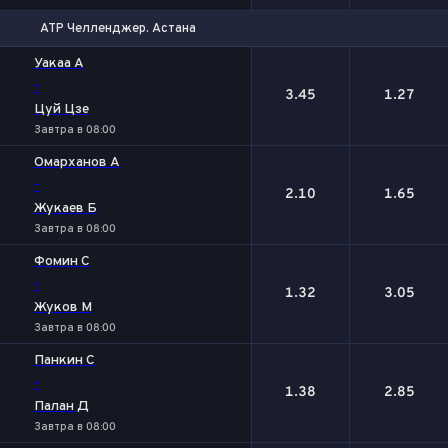
ATP Челленджер. Астана
1
2
Уакаа А
-
3.45
1.27
Цуй Цзе
Завтра в 08:00
Омарханов А
-
2.10
1.65
Жукаев Б
Завтра в 08:00
Фомин С
-
1.32
3.05
Жуков М
Завтра в 08:00
Панкин С
-
1.38
2.85
Палан Д
Завтра в 08:00