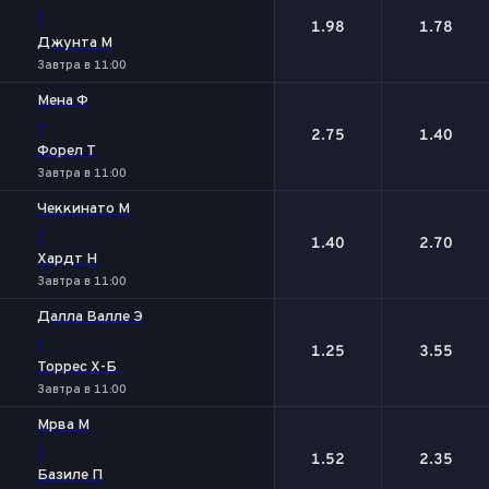
-
1.98
1.78
Джунта М
Завтра в 11:00
Мена Ф
-
2.75
1.40
Форел Т
Завтра в 11:00
Чеккинато М
-
1.40
2.70
Хардт Н
Завтра в 11:00
Далла Валле Э
-
1.25
3.55
Торрес Х-Б
Завтра в 11:00
Мрва М
-
1.52
2.35
Базиле П