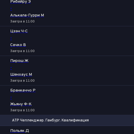
Рибейру Э
-
Алькала-Гурри М
Завтра в 11:00
Цзэн Ч-С
-
Сачко В
Завтра в 11:00
Пирош Ж
-
Шенхаус М
Завтра в 11:00
Бранкаччо Р
-
Жьяну Ф-К
Завтра в 11:00
ATP Челленджер. Гамбург. Квалификация
1
2
Польяк Д