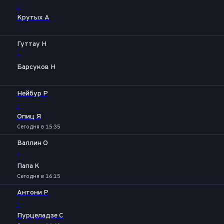
-
Крутых А
Гуттау Н
-
Барсуков Н
Нейбур Р
-
Опиц Я
Сегодня в 15:35
Валлин О
-
Папа К
Сегодня в 16:15
Антони Р
-
Пурцеладзе С