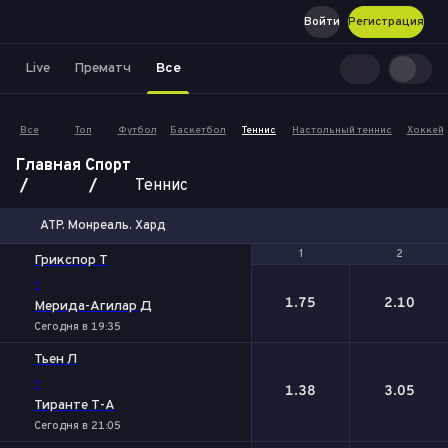
Войти
Регистрация
Live
Прематч
Все
Все
Топ
Футбол
Баскетбол
Теннис
Настольный теннис
Хоккей
Главная
Спорт
Теннис
ATP. Монреаль. Хард
1
1
2
2
Грикспор Т
-
1.75
2.10
Мерида-Агилар Д
Сегодня в 19:35
Тьен Л
-
1.38
3.05
Тиранте Т-А
Сегодня в 21:05