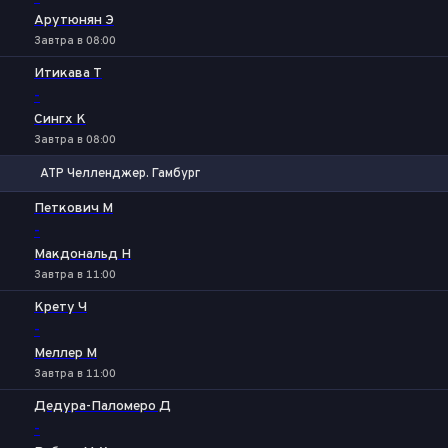
Арутюнян Э
Завтра в 08:00
Итикава Т
-
Сингх К
Завтра в 08:00
ATP Челленджер. Гамбург
1
2
Петкович М
-
Макдональд Н
Завтра в 11:00
Крету Ч
-
Меллер М
Завтра в 11:00
Дедура-Паломеро Д
-