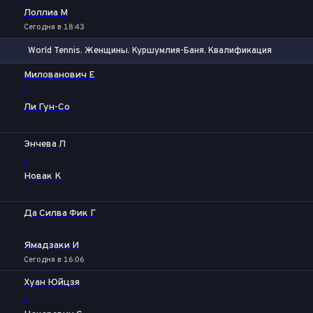
Лоллиа М
Сегодня в 18:43
World Tennis. Женщины. Куршумлия-Баня. Квалификация
1
2
Милованович Е
-
Ли Гун-Со
Энчева Л
-
Новак К
Да Силва Фик Г
-
Ямадзаки И
Сегодня в 16:06
Хуан Юйцзя
-