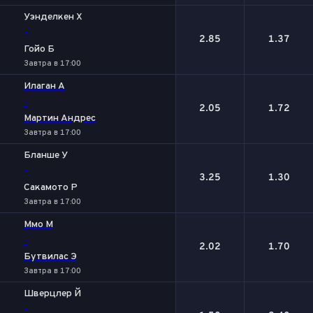
Уэнделкен Х
-
2.85
1.37
Гойо Б
Завтра в 17:00
Илаган А
-
2.05
1.72
Мартин Андрес
Завтра в 17:00
Бланше У
-
3.25
1.30
Сакамото Р
Завтра в 17:00
Ммо М
-
2.02
1.70
Бутвилас Э
Завтра в 17:00
Шверцлер Й
-