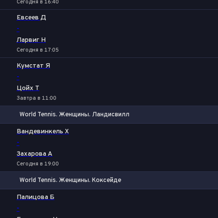
Сегодня в 16:40
Евсеев Д
-
Ларвиг Н
Сегодня в 17:05
Кумстат Я
-
Цойх Т
Завтра в 11:00
World Tennis. Женщины. Ландисвилл
1
2
Вандевинкель Х
-
Захарова А
Сегодня в 19:00
World Tennis. Женщины. Коксейде
1
2
Палицова Б
-