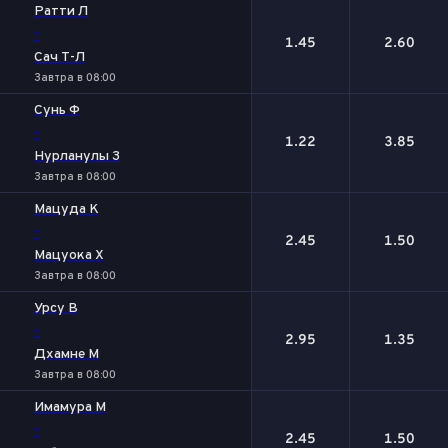
Ратти Л
-
1.45
2.60
Сач Т-Л
Завтра в 08:00
Сунь Ф
-
1.22
3.85
Нурланулы З
Завтра в 08:00
Мацуда К
-
2.45
1.50
Мацуока Х
Завтра в 08:00
Урсу В
-
2.95
1.35
Дхамне М
Завтра в 08:00
Имамура М
-
2.45
1.50