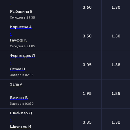
-
3.60
1.30
Рыбакина Е
Сегодня в 19:35
Корнеева А
-
3.50
1.30
Гауфф К
Сегодня в 21:05
Фернандес Л
-
3.05
1.38
Осака Н
Завтра в 02:05
Эала А
-
1.95
1.85
Бенчич Б
Завтра в 03:30
Шнайдер Д
-
3.35
1.32
Швентек И