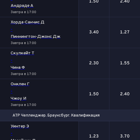
1.50
2.40
Андраде А
Завтра в 17:00
Хорда-Санчис Д
-
3.40
1.27
Пиннингтон-Джонс Дж
Завтра в 17:00
Скулкейт Т
-
2.30
1.55
Чина Ф
Завтра в 17:00
Онклен Г
-
1.50
2.40
Чжоу И
Завтра в 17:00
ATP Челленджер. Браунсбург. Квалификация
1
2
Уинтер Э
-
1.23
3.70