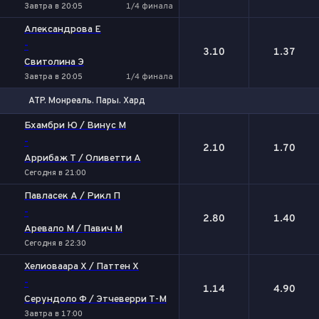
Завтра в 20:05
1/4 финала
Александрова Е
-
3.10
1.37
Свитолина Э
Завтра в 20:05
1/4 финала
ATP. Монреаль. Пары. Хард
1
2
Бхамбри Ю / Винус М
-
2.10
1.70
Аррибаж Т / Оливетти А
Сегодня в 21:00
Павласек А / Рикл П
-
2.80
1.40
Аревало М / Павич М
Сегодня в 22:30
Хелиоваара Х / Паттен Х
-
1.14
4.90
Серундоло Ф / Этчеверри Т-М
Завтра в 17:00