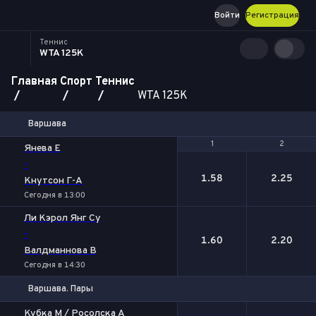
Войти
Регистрация
Теннис
WTA 125K
Главная
Спорт
Теннис
WTA 125K
Варшава
1
1
2
2
Янева Е
-
1.58
2.25
Кнутсон Г-А
Сегодня в 13:00
Ли Кэрол Янг Су
-
1.60
2.20
Валдманнова В
Сегодня в 14:30
Варшава. Пары
1
2
Кубка М / Росолска А