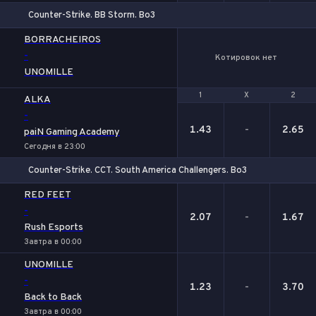
Counter-Strike. BB Storm. Bo3
BORRACHEIROS
-
Котировок нет
UNOMILLE
1
1
Х
Х
2
2
ALKA
-
1.43
-
2.65
paiN Gaming Academy
Сегодня в 23:00
Counter-Strike. CCT. South America Challengers. Bo3
1
Х
2
RED FEET
-
2.07
-
1.67
Rush Esports
Завтра в 00:00
UNOMILLE
-
1.23
-
3.70
Back to Back
Завтра в 00:00