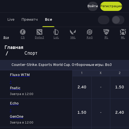
Войти
Регистрация
Live
Прематч
Все
Все
CS
Dota 2
LoL
VAL
KoG
RL
ML
Главная
Спорт
Counter-Strike. Esports World Cup. Отборочные игры. Bo3
1
1
Х
Х
2
2
Fluxo W7M
-
2.40
-
1.50
Fnatic
Завтра в 12:00
Echo
-
1.50
-
2.40
GenOne
Завтра в 12:00