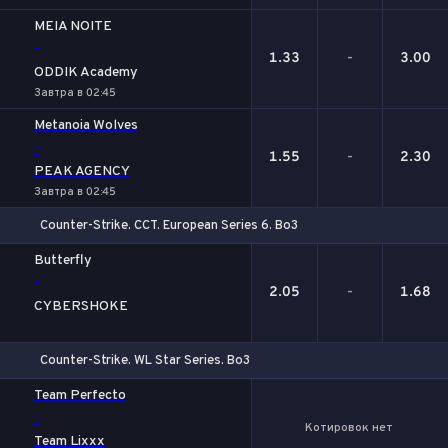
MEIA NOITE
-
1.33
-
3.00
ODDIK Academy
Завтра в 02:45
Metanoia Wolves
-
1.55
-
2.30
PEAK AGENCY
Завтра в 02:45
Counter-Strike. CCT. European Series 6. Bo3
1
Х
2
Butterfly
-
2.05
-
1.68
CYBERSHOKE
Counter-Strike. WL Star Series. Bo3
Team Perfecto
-
Котировок нет
Team Lixxx