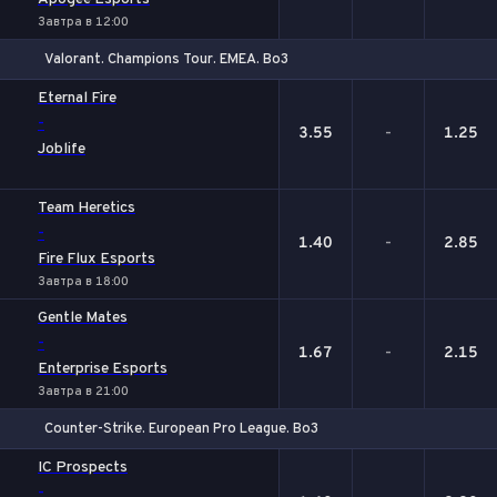
Завтра в 12:00
Valorant. Champions Tour. EMEA. Bo3
1
Х
2
Eternal Fire
-
3.55
-
1.25
Joblife
Team Heretics
-
1.40
-
2.85
Fire Flux Esports
Завтра в 18:00
Gentle Mates
-
1.67
-
2.15
Enterprise Esports
Завтра в 21:00
Counter-Strike. European Pro League. Bo3
1
Х
2
IC Prospects
-