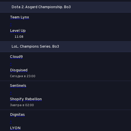
Dota 2. Asgard Championship. Bo3
1
Х
2
Team Lynx
-
Level Up
11:08
LoL. Champions Series. Bo3
1
Х
2
Cloud9
-
Disguised
Сегодня в 23:00
Sentinels
-
Shopify Rebellion
Завтра в 02:00
Dignitas
-
LYON