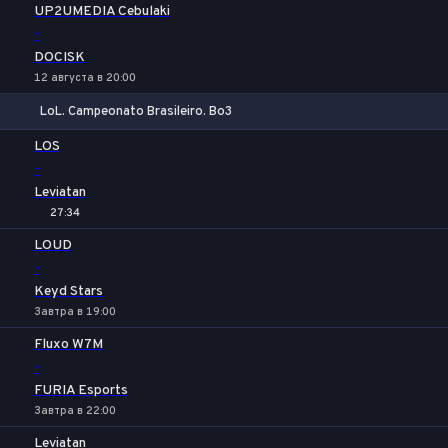
UP2UMEDIA Cebulaki
-
DOCISK
12 августа в 20:00
LoL. Campeonato Brasileiro. Bo3
1
Х
2
LOS
-
Leviatan
27:34
LOUD
-
Keyd Stars
Завтра в 19:00
Fluxo W7M
-
FURIA Esports
Завтра в 22:00
Leviatan