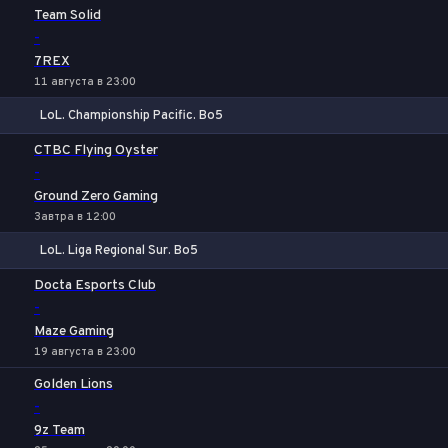
1
Х
2
Team Solid
-
7REX
11 августа в 23:00
LoL. Championship Pacific. Bo5
1
Х
2
CTBC Flying Oyster
-
Ground Zero Gaming
Завтра в 12:00
LoL. Liga Regional Sur. Bo5
1
Х
2
Docta Esports Club
-
Maze Gaming
19 августа в 23:00
Golden Lions
-
9z Team