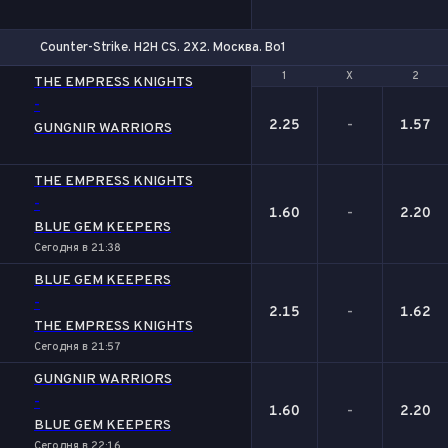
Counter-Strike. H2H CS. 2X2. Москва. Bo1
1
1
Х
Х
2
2
THE EMPRESS KNIGHTS
-
2.25
-
1.57
GUNGNIR WARRIORS
THE EMPRESS KNIGHTS
-
1.60
-
2.20
BLUE GEM KEEPERS
Сегодня в 21:38
BLUE GEM KEEPERS
-
2.15
-
1.62
THE EMPRESS KNIGHTS
Сегодня в 21:57
GUNGNIR WARRIORS
-
1.60
-
2.20
BLUE GEM KEEPERS
Сегодня в 22:16