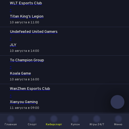
WLT Esports Club
-
Titan King's Legion
10 августа в 11:00
Undefeated United Gamers
-
JLY
10 августа в 14:00
To Champion Group
-
Koala Game
10 августа в 16:00
WanZhen Esports Club
-
Xianyou Gaming
11 августа в 09:00
WLT Esports Club
-
Главная
Спорт
Киберспорт
Купон
Игры 24/7
Меню
Главная
Спорт
Киберспорт
Купон
Игры 24/7
Меню