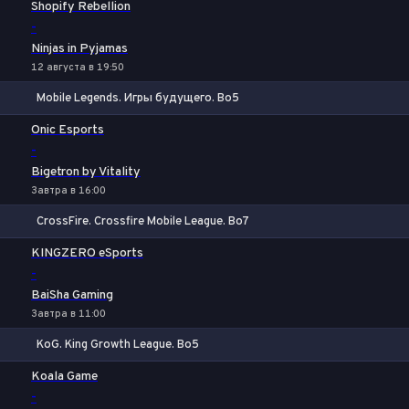
Shopify Rebellion
-
Ninjas in Pyjamas
12 августа в 19:50
Mobile Legends. Игры будущего. Bo5
1
Х
2
Onic Esports
-
Bigetron by Vitality
Завтра в 16:00
CrossFire. Crossfire Mobile League. Bo7
1
Х
2
KINGZERO eSports
-
BaiSha Gaming
Завтра в 11:00
KoG. King Growth League. Bo5
1
Х
2
Koala Game
-