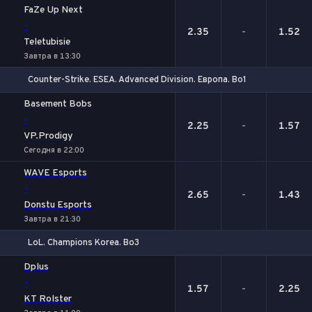
FaZe Up Next
-
2.35
-
1.52
Teletubisie
Завтра в 13:30
Counter-Strike. ESEA. Advanced Division. Европа. Bo1
1
Х
2
Basement Bobs
-
2.25
-
1.57
VP.Prodigy
Сегодня в 22:00
WAVE Esports
-
2.65
-
1.43
Donstu Esports
Завтра в 21:30
LoL. Champions Korea. Bo3
1
Х
2
Dplus
-
1.57
-
2.25
KT Rolster