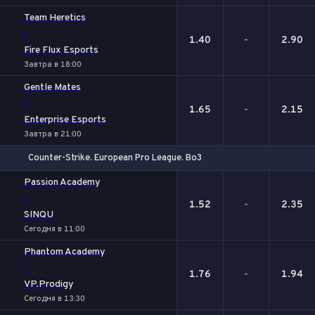
Team Heretics
-
1.40
-
2.90
Fire Flux Esports
Завтра в 18:00
Gentle Mates
-
1.65
-
2.15
Enterprise Esports
Завтра в 21:00
Counter-Strike. European Pro League. Bo3
1
Х
2
Passion Academy
-
1.52
-
2.35
SINQU
Сегодня в 11:00
Phantom Academy
-
1.76
-
1.94
VP.Prodigy
Сегодня в 13:30