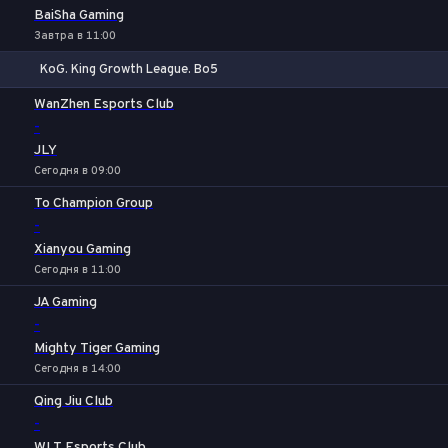
BaiSha Gaming
Завтра в 11:00
KoG. King Growth League. Bo5
1
Х
2
WanZhen Esports Club
-
JLY
Сегодня в 09:00
To Champion Group
-
Xianyou Gaming
Сегодня в 11:00
JA Gaming
-
Mighty Tiger Gaming
Сегодня в 14:00
Qing Jiu Club
-
WLT Esports Club