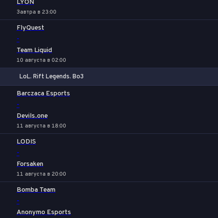
LYON
Завтра в 23:00
FlyQuest
-
Team Liquid
10 августа в 02:00
LoL. Rift Legends. Bo3
1
Х
2
Barczaca Esports
-
Devils.one
11 августа в 18:00
LODIS
-
Forsaken
11 августа в 20:00
Bomba Team
-
Anonymo Esports