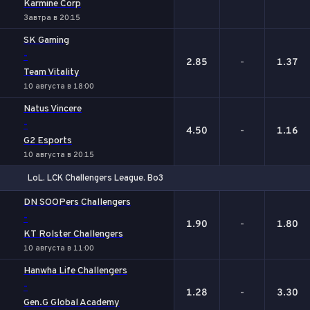
Karmine Corp
Завтра в 20:15
SK Gaming
-
2.85
-
1.37
Team Vitality
10 августа в 18:00
Natus Vincere
-
4.50
-
1.16
G2 Esports
10 августа в 20:15
LoL. LCK Challengers League. Bo3
1
Х
2
DN SOOPers Challengers
-
1.90
-
1.80
KT Rolster Challengers
10 августа в 11:00
Hanwha Life Challengers
-
1.28
-
3.30
Gen.G Global Academy