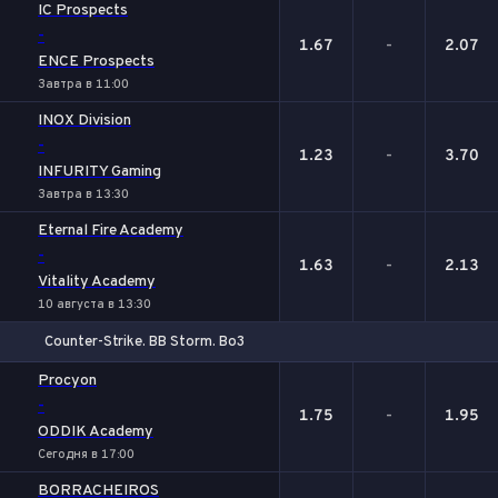
IC Prospects
-
1.67
-
2.07
ENCE Prospects
Завтра в 11:00
INOX Division
-
1.23
-
3.70
INFURITY Gaming
Завтра в 13:30
Eternal Fire Academy
-
1.63
-
2.13
Vitality Academy
10 августа в 13:30
Counter-Strike. BB Storm. Bo3
1
Х
2
Procyon
-
1.75
-
1.95
ODDIK Academy
Сегодня в 17:00
BORRACHEIROS