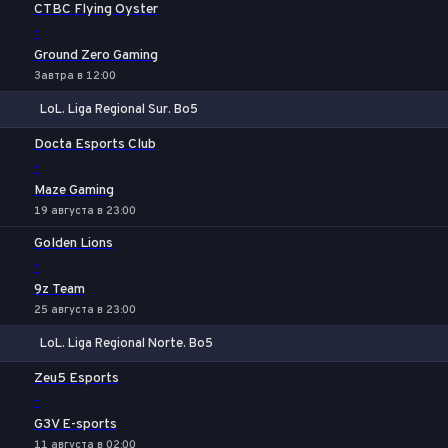
CTBC Flying Oyster
-
Ground Zero Gaming
Завтра в 12:00
LoL. Liga Regional Sur. Bo5
1
Х
2
Docta Esports Club
-
Maze Gaming
19 августа в 23:00
Golden Lions
-
9z Team
25 августа в 23:00
LoL. Liga Regional Norte. Bo5
1
Х
2
Zeu5 Esports
-
G3V E-sports
11 августа в 02:00