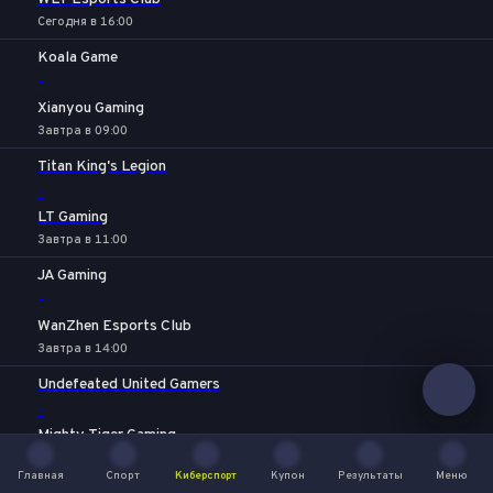
Сегодня в 16:00
Koala Game
-
Xianyou Gaming
Завтра в 09:00
Titan King's Legion
-
LT Gaming
Завтра в 11:00
JA Gaming
-
WanZhen Esports Club
Завтра в 14:00
Undefeated United Gamers
-
Mighty Tiger Gaming
Завтра в 16:00
Главная
Спорт
Киберспорт
Купон
Результаты
Меню
Главная
Спорт
Киберспорт
Купон
Результаты
Меню