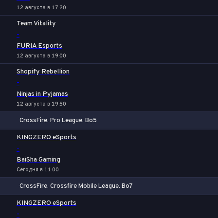
12 августа в 17:20
Team Vitality
-
FURIA Esports
12 августа в 19:00
Shopify Rebellion
-
Ninjas in Pyjamas
12 августа в 19:50
CrossFire. Pro League. Bo5
1
Х
2
KINGZERO eSports
-
BaiSha Gaming
Сегодня в 11:00
CrossFire. Crossfire Mobile League. Bo7
1
Х
2
KINGZERO eSports
-