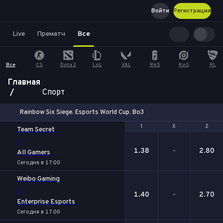
Войти
Регистрация
Live
Прематч
Все
Все
CS
Dota 2
LoL
VAL
R6S
KoG
RL
Главная
Спорт
Rainbow Six Siege. Esports World Cup. Bo3
1
1
Х
Х
2
2
Team Secret
-
1.38
-
2.80
All Gamers
Сегодня в 17:00
Weibo Gaming
-
1.40
-
2.70
Enterprise Esports
Сегодня в 17:00