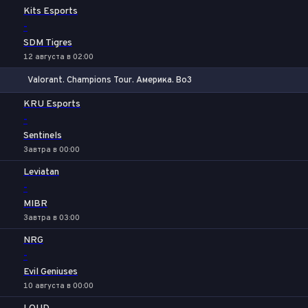
Kits Esports
-
SDM Tigres
12 августа в 02:00
Valorant. Champions Tour. Америка. Bo3
1
Х
2
KRU Esports
-
Sentinels
Завтра в 00:00
Leviatan
-
MIBR
Завтра в 03:00
NRG
-
Evil Geniuses
10 августа в 00:00