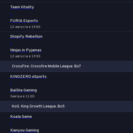
Team Vitality
-
FURIA Esports
12 августа в 19:00
Shopify Rebellion
-
Ninjas in Pyjamas
12 августа в 19:50
CrossFire. Crossfire Mobile League. Bo7
1
Х
2
KINGZERO eSports
-
BaiSha Gaming
Завтра в 11:00
KoG. King Growth League. Bo5
1
Х
2
Koala Game
-
Xianyou Gaming