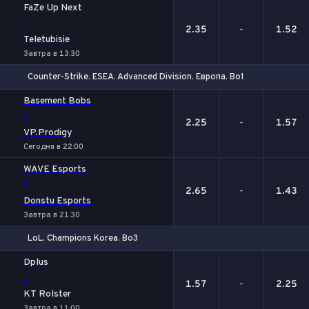
FaZe Up Next
-
2.35
-
1.52
Teletubisie
Завтра в 13:30
Counter-Strike. ESEA. Advanced Division. Европа. Bo1
1
Х
2
Basement Bobs
-
2.25
-
1.57
VP.Prodigy
Сегодня в 22:00
WAVE Esports
-
2.65
-
1.43
Donstu Esports
Завтра в 21:30
LoL. Champions Korea. Bo3
1
Х
2
Dplus
-
1.57
-
2.25
KT Rolster
Завтра в 11:00