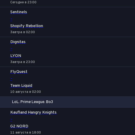
Сегодня в 23:00
Sentinels
-
Shopify Rebellion
Завтра в 02:00
Dignitas
-
LYON
Завтра в 23:00
FlyQuest
-
Team Liquid
10 августа в 02:00
LoL. Prime League. Bo3
1
Х
2
Kaufland Hangry Knights
-
G2 NORD
11 августа в 18:00