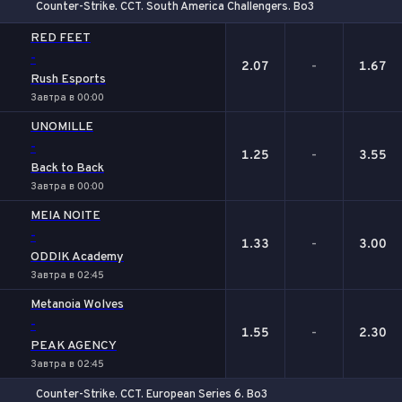
Counter-Strike. CCT. South America Challengers. Bo3
1
Х
2
RED FEET
-
2.07
-
1.67
Rush Esports
Завтра в 00:00
UNOMILLE
-
1.25
-
3.55
Back to Back
Завтра в 00:00
MEIA NOITE
-
1.33
-
3.00
ODDIK Academy
Завтра в 02:45
Metanoia Wolves
-
1.55
-
2.30
PEAK AGENCY
Завтра в 02:45
Counter-Strike. CCT. European Series 6. Bo3