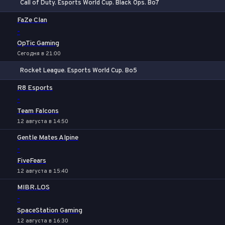
Call of Duty. Esports World Cup. Black Ops. Bo7
1
Х
2
FaZe Clan
-
OpTic Gaming
Сегодня в 21:00
Rocket League. Esports World Cup. Bo5
1
Х
2
R8 Esports
-
Team Falcons
12 августа в 14:50
Gentle Mates Alpine
-
FiveFears
12 августа в 15:40
MIBR.LOS
-
SpaceStation Gaming
12 августа в 16:30