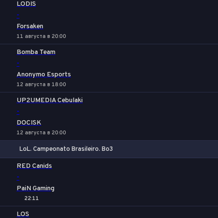
LODIS
-
Forsaken
11 августа в 20:00
Bomba Team
-
Anonymo Esports
12 августа в 18:00
UP2UMEDIA Cebulaki
-
DOCISK
12 августа в 20:00
LoL. Campeonato Brasileiro. Bo3
1
Х
2
RED Canids
-
PaiN Gaming
22:11
LOS