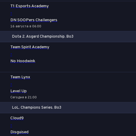
T1 Esports Academy
-
DN SOOPers Challengers
16 августа в 06:00
Dota 2. Asgard Championship. Bo3
1
Х
2
Team Spirit Academy
-
No Hoodwink
Team Lynx
-
Level Up
Сегодня в 21:00
LoL. Champions Series. Bo3
1
Х
2
Cloud9
-
Disguised