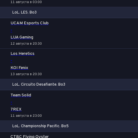
11 августа в 03:00
LoL. LES. Bo3
1
Х
2
UCAM Esports Club
-
LUA Gaming
12 августа в 20:30
Los Heretics
-
KOI Fenix
13 августа в 20:30
LoL. Circuito Desafiante. Bo3
1
Х
2
Team Solid
-
7REX
11 августа в 23:00
LoL. Championship Pacific. Bo5
1
Х
2
CTBC Flying Oyster