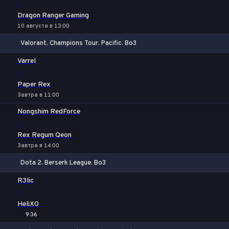
-
Dragon Ranger Gaming
10 августа в 13:00
Valorant. Champions Tour. Pacific. Bo3
1
Х
2
Varrel
-
Paper Rex
Завтра в 11:00
Nongshim RedForce
-
Rex Regum Qeon
Завтра в 14:00
Dota 2. Berserk League. Bo3
1
Х
2
R3lic
-
HeliX0
9:36