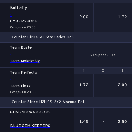
1
Х
2
Butterfly
-
2.00
-
1.72
CYBERSHOKE
Сегодня в 20:00
Counter-Strike. WL Star Series. Bo3
Team Buster
-
Котировок нет
Team Mokrivskiy
1
1
Х
Х
2
2
Team Perfecto
-
1.72
-
2.00
Team Lixxx
Сегодня в 20:00
Counter-Strike. H2H CS. 2X2. Москва. Bo1
1
Х
2
GUNGNIR WARRIORS
-
1.45
-
2.50
BLUE GEM KEEPERS