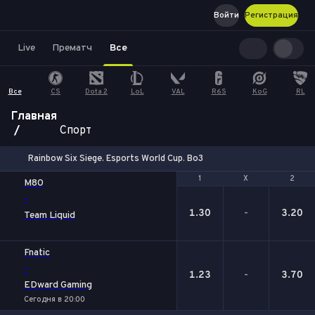
Войти
Регистрация
Live
Прематч
Все
Все
CS
Dota 2
LoL
VAL
R6S
KoG
RL
Главная
Спорт
Rainbow Six Siege. Esports World Cup. Bo3
1
1
Х
Х
2
2
M80
-
1.30
-
3.20
Team Liquid
Fnatic
-
1.23
-
3.70
EDward Gaming
Сегодня в 20:00