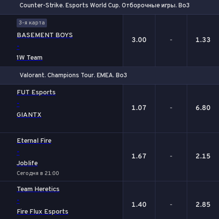
Counter-Strike. Esports World Cup. Отборочные игры. Bo3
1
Х
2
3-я карта
BASEMENT BOYS
3.00
-
1.33
-
1W Team
Valorant. Champions Tour. EMEA. Bo3
1
Х
2
FUT Esports
-
1.07
-
6.80
GIANTX
Eternal Fire
-
1.67
-
2.15
Joblife
Сегодня в 21:00
Team Heretics
-
1.40
-
2.85
Fire Flux Esports