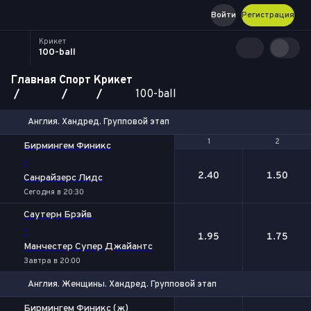
Войти
Регистрация
Крикет
100-ball
Главная
Спорт
Крикет
100-ball
Англия. Хандред. Групповой этап
1
1
2
2
Бирмингем Финикс
-
2.40
1.50
Санрайзерс Лидс
Сегодня в 20:30
Саутерн Брэйв
-
1.95
1.75
Манчестер Супер Джайантс
Завтра в 20:00
Англия. Женщины. Хандред. Групповой этап
1
2
Бирмингем Финикс (ж)