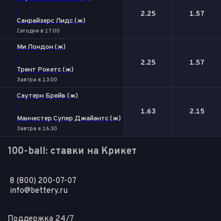
-
2.25
1.57
Санрайзерс Лидс (ж)
Сегодня в 17:00
Ми Лондон (ж)
-
2.25
1.57
Трент Рокетс (ж)
Завтра в 13:00
Саутерн Брейв (ж)
-
1.63
2.15
Манчестер Супер Джайантс (ж)
Завтра в 16:30
100-ball: ставки на Крикет
8 (800) 200-07-07
info@bettery.ru
Поддержка 24/7