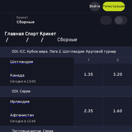
Войти
Регистрация
Крикет
Сборные
Главная
Спорт
Крикет
Сборные
ODI. ICC. Кубок мира. Лига 2. Шотландия. Круговой турнир
1
1
2
2
Шотландия
-
1.35
3.20
Канада
Сегодня в 13:00
ODI. Серии
1
2
Ирландия
-
2.35
1.60
Афганистан
Сегодня в 12:45
Тестовые матчи. Серии