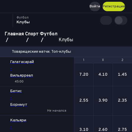
Войти
Регистрация
Футбол
Клубы
Главная
Спорт
Футбол
Клубы
Товарищеские матчи. Топ-клубы
1
1
Х
Х
2
2
Галатасарай
-
7.20
4.10
1.45
Вильярреал
45:00
Бетис
-
2.55
3.90
2.35
Борнмут
Не начался
Кальяри
-
3.10
2.60
2.75