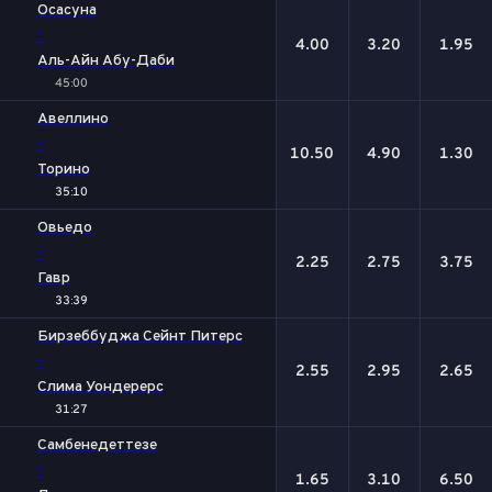
Осасуна
-
4.00
3.20
1.95
Аль-Айн Абу-Даби
45:00
Авеллино
-
10.50
4.90
1.30
Торино
35:10
Овьедо
-
2.25
2.75
3.75
Гавр
33:39
Бирзеббуджа Сейнт Питерс
-
2.55
2.95
2.65
Слима Уондерерс
31:27
Самбенедеттезе
-
1.65
3.10
6.50