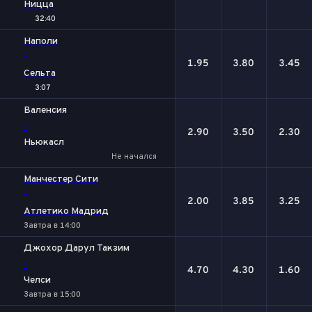
Ницца
32:40
Наполи
-
1.95
3.80
3.45
Сельта
3:07
Валенсия
-
2.90
3.50
2.30
Ньюкасл
Не начался
Манчестер Сити
-
2.00
3.85
3.25
Атлетико Мадрид
Завтра в 14:00
Джохор Дарул Такзим
-
4.70
4.30
1.60
Челси
Завтра в 15:00