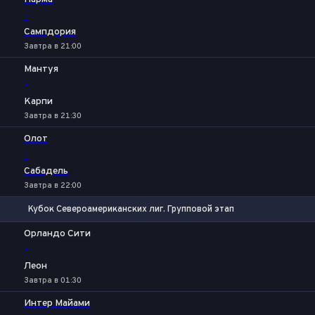
-
Сампдория
Завтра в 21:00
Мантуя
-
Карпи
Завтра в 21:30
Олот
-
Сабадель
Завтра в 22:00
Кубок Североамериканских лиг. Групповой этап
1
Х
2
Орландо Сити
-
Леон
Завтра в 01:30
Интер Майами