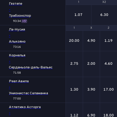
1
1
X2
X2
Гезтепе
-
1.07
6.30
Трабзонспор
93:34
+5'
1
1
Х
Х
2
2
Ла-Нусия
-
20.00
4.90
1.19
Алькояно
73:16
Корнелья
-
2.75
2.00
4.60
Серданьола-дель-Вальес
71:58
Реал Авила
-
1.30
3.90
17.00
Унионистас Саламанка
77:00
Атлетико Асторга
-
1.12
6.90
18.00