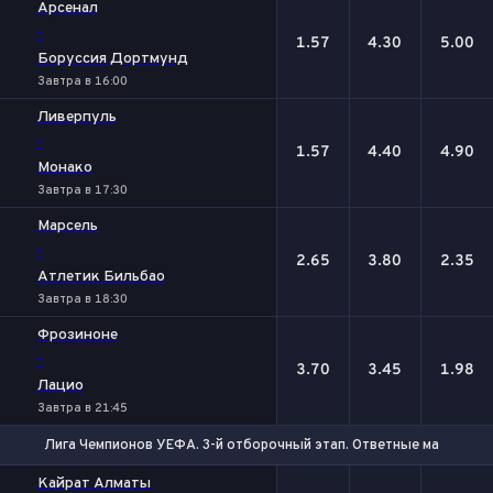
Арсенал
-
1.57
4.30
5.00
Боруссия Дортмунд
Завтра в 16:00
Ливерпуль
-
1.57
4.40
4.90
Монако
Завтра в 17:30
Марсель
-
2.65
3.80
2.35
Атлетик Бильбао
Завтра в 18:30
Фрозиноне
-
3.70
3.45
1.98
Лацио
Завтра в 21:45
Лига Чемпионов УЕФА. 3-й отборочный этап. Ответные матчи
1
Х
2
Кайрат Алматы