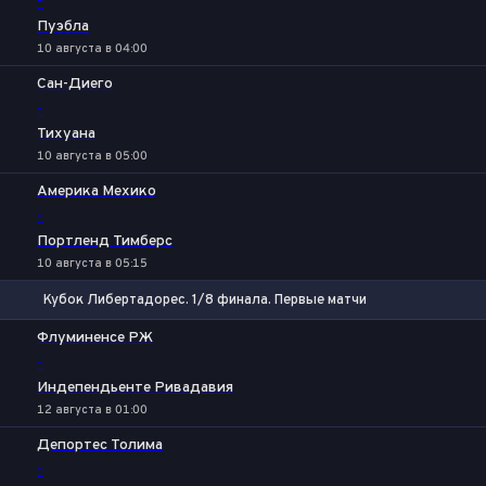
-
Пуэбла
10 августа в 04:00
Сан-Диего
-
Тихуана
10 августа в 05:00
Америка Мехико
-
Портленд Тимберс
10 августа в 05:15
Кубок Либертадорес. 1/8 финала. Первые матчи
1
Х
2
Флуминенсе РЖ
-
Индепендьенте Ривадавия
12 августа в 01:00
Депортес Толима
-