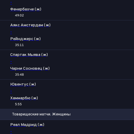
-
Фенербахче (ж)
49:02
Аякс Амстердам (ж)
-
Рейнджерс (ж)
35:11
Спартак Мыява (ж)
-
Чарни Сосновец (ж)
35:48
Ювентус (ж)
-
Хаммарбю (ж)
5:55
Товарищеские матчи. Женщины
1
Х
2
Реал Мадрид (ж)
-