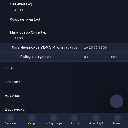
Севилья (ж)
45:00
Фиорентина (ж)
-
Манчестер Сити (ж)
45:00
Лига Чемпионов УЕФА. Итоги турнира
до 20.08 22:00
да
нет
Победа в турнире
Выход в финал
ПСЖ
Бавария
Арсенал
Барселона
Манчестер Сити
Главная
Спорт
Киберспорт
Купон
Игры 24/7
Меню
Главная
Спорт
Киберспорт
Купон
Игры 24/7
Меню