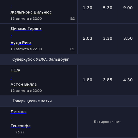
-
1.30
5.30
9.00
Жальгирис Вильнюс
13 августа в 22:00
5:2
Динамо Тирана
-
2.03
3.30
3.50
Ауда Рига
13 августа в 22:00
0:1
Суперкубок УЕФА. Зальцбург
1
Х
2
ПСЖ
-
1.80
3.85
4.30
Астон Вилла
12 августа в 22:00
Товарищеские матчи
Леганес
-
Котировок нет
Тенерифе
96:29