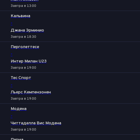
Завтра в 13:00
Кальвина
-
Джана Эрминио
Завтра в 18:30
Перголеттесе
-
Интер Милан U23
Завтра в 19:00
Тес Спорт
-
Льерс Кемпензонен
Завтра в 19:00
Модена
-
Читтаделла Вис Модена
Завтра в 19:00
Парма