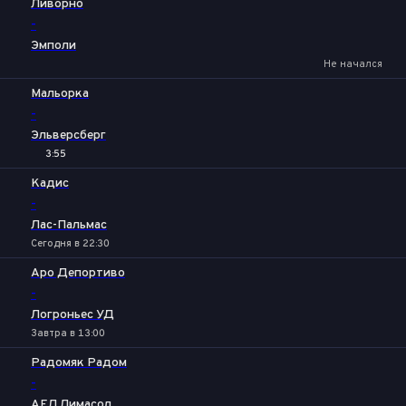
Ливорно
-
Эмполи
Не начался
Мальорка
-
Эльверсберг
3:55
Кадис
-
Лас-Пальмас
Сегодня в 22:30
Аро Депортиво
-
Логроньес УД
Завтра в 13:00
Радомяк Радом
-
АЕЛ Лимасол