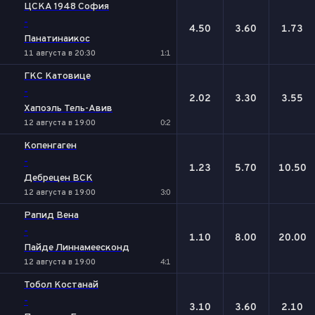
ЦСКА 1948 София
-
4.50
3.60
1.73
Панатинаикос
11 августа в 20:30
1:1
ГКС Катовице
-
2.02
3.30
3.55
Хапоэль Тель-Авив
12 августа в 19:00
0:2
Копенгаген
-
1.23
5.70
10.50
Дебрецен ВСК
12 августа в 19:00
3:0
Рапид Вена
-
1.10
8.00
20.00
Пайде Линнамеесконд
12 августа в 19:00
4:1
Тобол Костанай
-
3.10
3.60
2.10