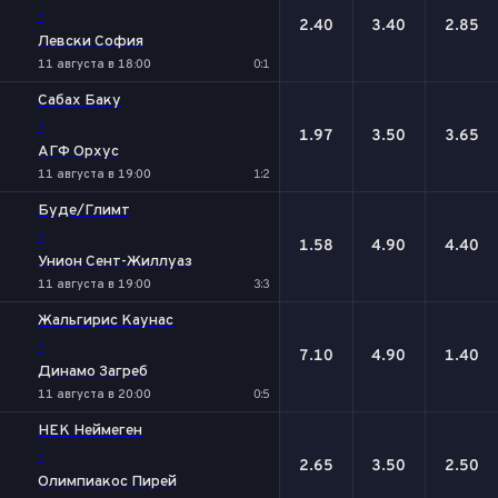
-
2.40
3.40
2.85
Левски София
11 августа в 18:00
0:1
Сабах Баку
-
1.97
3.50
3.65
АГФ Орхус
11 августа в 19:00
1:2
Буде/Глимт
-
1.58
4.90
4.40
Унион Сент-Жиллуаз
11 августа в 19:00
3:3
Жальгирис Каунас
-
7.10
4.90
1.40
Динамо Загреб
11 августа в 20:00
0:5
НЕК Неймеген
-
2.65
3.50
2.50
Олимпиакос Пирей