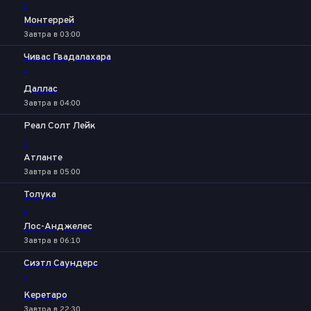
-
Монтеррей
Завтра в 03:00
Чивас Гвадалахара
-
Даллас
Завтра в 04:00
Реал Солт Лейк
-
Атланте
Завтра в 05:00
Толука
-
Лос-Анджелес
Завтра в 06:10
Сиэтл Саундерс
-
Керетаро
Завтра в 22:30