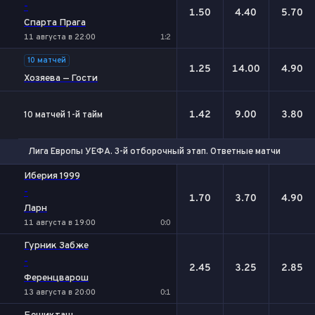
-
1.50
4.40
5.70
Спарта Прага
11 августа в 22:00
1:2
10 матчей
1.25
14.00
4.90
Хозяева — Гости
1.42
9.00
3.80
10 матчей 1-й тайм
Лига Европы УЕФА. 3-й отборочный этап. Ответные матчи
1
Х
2
Иберия 1999
-
1.70
3.70
4.90
Ларн
11 августа в 19:00
0:0
Гурник Забже
-
2.45
3.25
2.85
Ференцварош
13 августа в 20:00
0:1