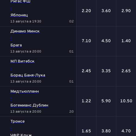
Ригас ФШ
-
2.20
3.60
2.90
Яблонец
13 августа в 19:30
0:2
Динамо Минск
-
7.10
4.50
1.40
Брага
13 августа в 20:00
0:1
МЛ Витебск
-
2.45
3.35
2.65
Борац Баня-Лука
13 августа в 20:00
0:1
Мидтьюлланн
-
1.22
5.90
10.50
Богемианс Дублин
13 августа в 20:00
2:0
Тромсе
-
1.65
3.80
4.70
ЧФР Клуж