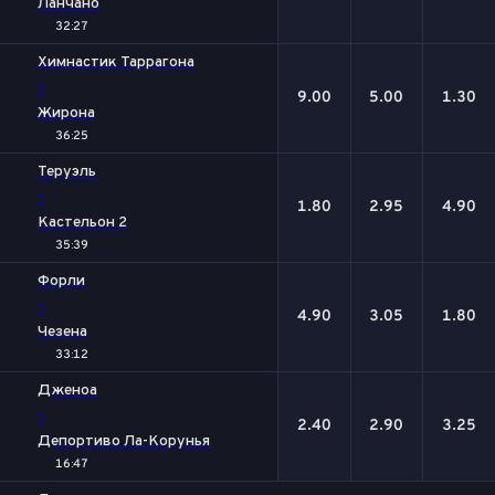
Ланчано
32:27
Химнастик Таррагона
-
9.00
5.00
1.30
Жирона
36:25
Теруэль
-
1.80
2.95
4.90
Кастельон 2
35:39
Форли
-
4.90
3.05
1.80
Чезена
33:12
Дженоа
-
2.40
2.90
3.25
Депортиво Ла-Корунья
16:47