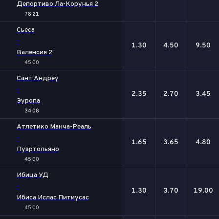
Депортиво Ла-Корунья 2
78:21
Сьеса
-
1.30
4.50
9.50
Валенсия 2
45:00
Сант Андреу
-
2.35
2.70
3.45
Эуропа
34:08
Атлетико Манча-Реаль
-
1.65
3.65
4.80
Пуэртольяно
45:00
Ибица УД
-
1.30
3.70
19.00
Ибиса Ислас Питиусас
45:00