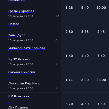
Бешикташ
-
1.28
5.40
10.00
Градец Кралове
13 августа в 20:00
1:0
Пафос
-
2.80
3.35
2.45
Зальцбург
13 августа в 20:00
0:1
Университатя Крайова
-
1.40
4.40
7.60
КуПС Куопио
13 августа в 20:00
1:1
Омония Никосия
-
1.11
8.00
23.00
Линкольн Ред Импс
13 августа в 20:00
1:1
КИ Клаксвик
-
5.70
4.50
1.50
Лех Познань