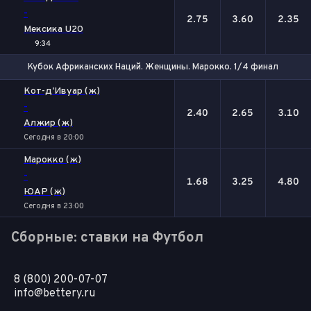
-
2.75
3.60
2.35
Мексика U20
9:34
Кубок Африканских Наций. Женщины. Марокко. 1/4 финала
1
Х
2
Кот-д'Ивуар (ж)
-
2.40
2.65
3.10
Алжир (ж)
Сегодня в 20:00
Марокко (ж)
-
1.68
3.25
4.80
ЮАР (ж)
Сегодня в 23:00
Сборные: ставки на Футбол
8 (800) 200-07-07
info@bettery.ru