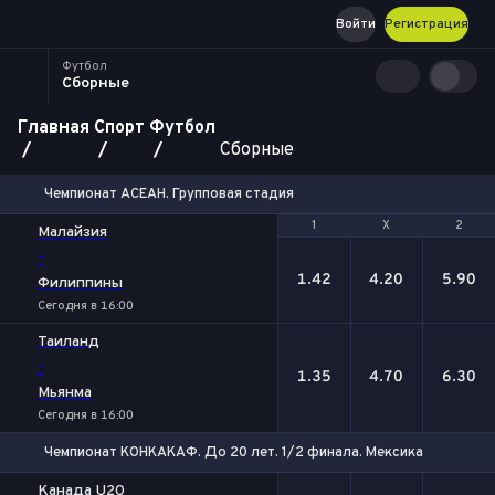
Войти
Регистрация
Футбол
Сборные
Главная
Спорт
Футбол
Сборные
Чемпионат АСЕАН. Групповая стадия
1
1
Х
Х
2
2
Малайзия
-
1.42
4.20
5.90
Филиппины
Сегодня в 16:00
Таиланд
-
1.35
4.70
6.30
Мьянма
Сегодня в 16:00
Чемпионат КОНКАКАФ. До 20 лет. 1/2 финала. Мексика
1
Х
2
Канада U20