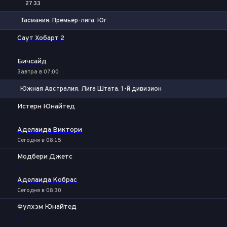
27:33
Тасмания. Премьер-лига. Юг
1
Х
2
Саут Хобарт 2
-
Бичсайд
Завтра в 07:00
Южная Австралия. Лига Штата. 1-й дивизион
1
Х
2
Истерн Юнайтед
-
Аделаида Виктори
Сегодня в 08:15
Модбери Джетс
-
Аделаида Кобрас
Сегодня в 08:30
Фулхэм Юнайтед
-