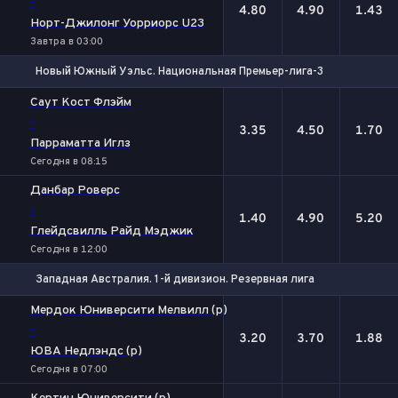
-
4.80
4.90
1.43
Норт-Джилонг Уорриорс U23
Завтра в 03:00
Новый Южный Уэльс. Национальная Премьер-лига-3
1
Х
2
Саут Кост Флэйм
-
3.35
4.50
1.70
Парраматта Иглз
Сегодня в 08:15
Данбар Роверс
-
1.40
4.90
5.20
Глейдсвилль Райд Мэджик
Сегодня в 12:00
Западная Австралия. 1-й дивизион. Резервная лига
1
Х
2
Мердок Юниверсити Мелвилл (р)
-
3.20
3.70
1.88
ЮВА Недлэндс (р)
Сегодня в 07:00