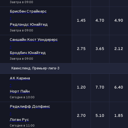
Завтра в 09:00
Брисбен Страйкерс
-
1.45
4.70
4.90
Редлэндс Юнайтед
Завтра в 09:00
Саншайн Кост Уондерерс
-
2.75
3.65
2.12
Бродбич Юнайтед
Завтра в 09:00
Квинсленд. Премьер-лига-3
1
Х
2
АК Карина
-
1.20
7.70
6.40
Норт Пайн
Сегодня в 10:00
Редклифф Долфинс
-
2.70
5.10
1.85
Логан Рус
Сегодня в 11:00