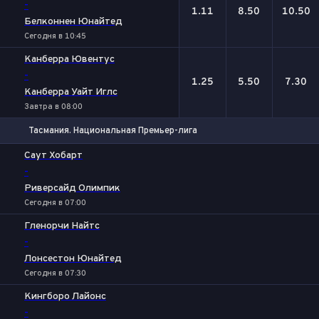
-
1.11
8.50
10.50
Белконнен Юнайтед
Сегодня в 10:45
Канберра Ювентус
-
1.25
5.50
7.30
Канберра Уайт Иглс
Завтра в 08:00
Тасмания. Национальная Премьер-лига
1
Х
2
Саут Хобарт
-
Риверсайд Олимпик
Сегодня в 07:00
Гленорчи Найтс
-
Лонсестон Юнайтед
Сегодня в 07:30
Кингборо Лайонс
-