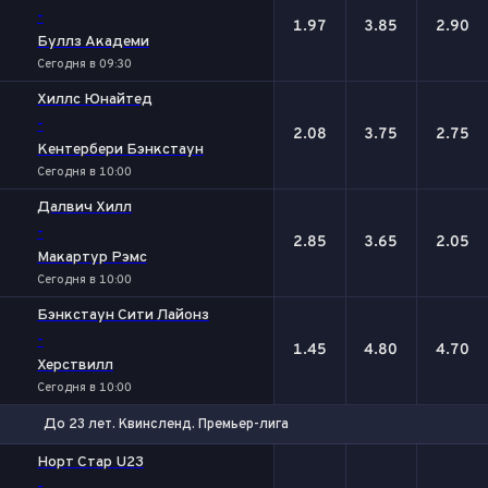
-
1.97
3.85
2.90
Буллз Академи
Сегодня в 09:30
Хиллс Юнайтед
-
2.08
3.75
2.75
Кентербери Бэнкстаун
Сегодня в 10:00
Далвич Хилл
-
2.85
3.65
2.05
Макартур Рэмс
Сегодня в 10:00
Бэнкстаун Сити Лайонз
-
1.45
4.80
4.70
Херствилл
Сегодня в 10:00
До 23 лет. Квинсленд. Премьер-лига
1
Х
2
Норт Стар U23