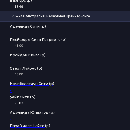
Вайперс (р)
29:48
Южная Австралия. Резервная Премьер-лига
Фора
1
2
Аделаида Сити (р)
-
Плейфорд Сити Пэтриотс (р)
45:00
1
Х
2
Кройдон Кингс (р)
-
Стерт Лайонс (р)
45:00
1
X2
Кэмпбеллтаун Сити (р)
-
Уайт Сити (р)
28:03
1
Х
2
Аделаида Юнайтед (р)
-
Пара Хиллс Найтс (р)