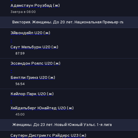
Адамстаун Роузбад (ж)
Завтра в 08:00
Виктория. Женщины. До 20 лет. Национальная Премьер-лига
1
X2
Эйвондейл U20 (ж)
-
Саут Мельбурн U20 (ж)
87:59
Эссендон Роялс U20 (ж)
-
Бентли Гринз U20 (ж)
56:54
1
Х
2
Кейлор Парк U20 (ж)
-
Хейдельберг Юнайтед U20 (ж)
45:00
Женщины. До 23 лет. Новый Южный Уэльс. 1-я лига
Фора
1
2
Саутерн Дистриктс Рэйдерс U23 (ж)