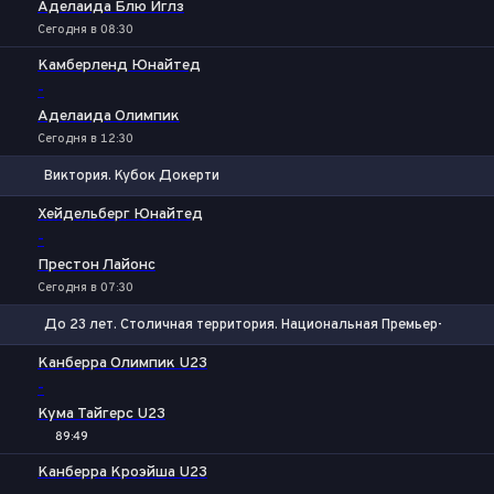
Аделаида Блю Иглз
Сегодня в 08:30
Камберленд Юнайтед
-
Аделаида Олимпик
Сегодня в 12:30
Виктория. Кубок Докерти
1
Х
2
Хейдельберг Юнайтед
-
Престон Лайонс
Сегодня в 07:30
До 23 лет. Столичная территория. Национальная Премьер-лига
Фора
1
2
Канберра Олимпик U23
-
Кума Тайгерс U23
89:49
1
Х
2
Канберра Кроэйша U23