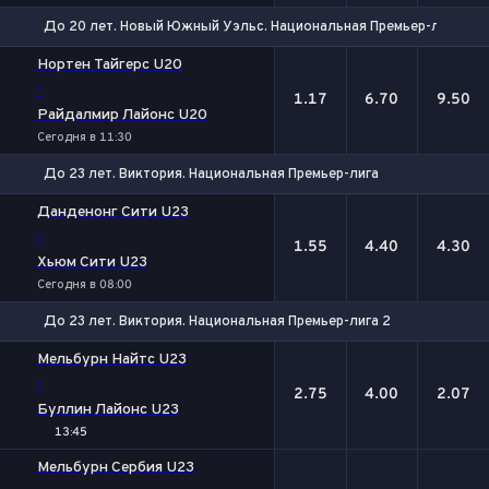
До 20 лет. Новый Южный Уэльс. Национальная Премьер-лига-2
1
Х
2
Нортен Тайгерс U20
-
1.17
6.70
9.50
Райдалмир Лайонс U20
Сегодня в 11:30
До 23 лет. Виктория. Национальная Премьер-лига
1
Х
2
Данденонг Сити U23
-
1.55
4.40
4.30
Хьюм Сити U23
Сегодня в 08:00
До 23 лет. Виктория. Национальная Премьер-лига 2
1
Х
2
Мельбурн Найтс U23
-
2.75
4.00
2.07
Буллин Лайонс U23
13:45
Мельбурн Сербия U23