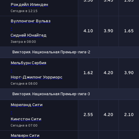
3.50
3.45
1.85
Рокдейл Илинден
Сегодня в 12:15
Вуллонгонг Вульвз
-
4.10
3.90
1.65
Сидней Юнайтед
Завтра в 08:00
Виктория. Национальная Премьер-лига-2
1
Х
2
Мельбурн Сербия
-
1.62
4.20
3.90
Норт-Джилонг Уорриорс
Сегодня в 08:00
Виктория. Национальная Премьер-лига-3
1
Х
2
Морелэнд Сити
-
2.55
4.20
2.10
Кингстон Сити
Сегодня в 07:00
Малверн Сити