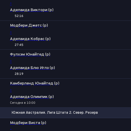
-
Аделаида Виктори (р)
52:16
Модбери Джетс (р)
-
Аделаида Кобрас (р)
27:45
Фулхэм Юнайтед (р)
-
Аделаида Блю Иглз (р)
28:19
Камберленд Юнайтед (р)
-
Аделаида Олимпик (р)
Сегодня в 10:00
Южная Австралия. Лига Штата 2. Север. Резерв
1
Х
2
Модбери Виста (р)
-