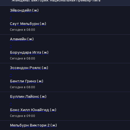
Женщины. Виктория. Национальная Премьер-лига
1
Х
2
Эйвондейл (ж)
-
Саут Мельбурн (ж)
Сегодня в 08:00
Аламейн (ж)
-
Борундара Иглз (ж)
Сегодня в 08:00
Эссендон Роялс (ж)
-
Бентли Гринз (ж)
Сегодня в 08:00
Буллин Лайонс (ж)
-
Бокс Хилл Юнайтед (ж)
Сегодня в 09:00
Мельбурн Виктори 2 (ж)