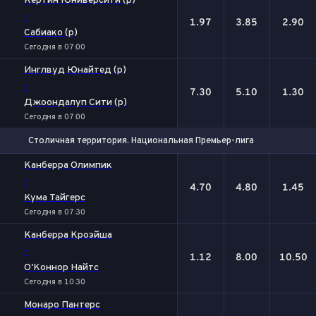
Кертин Юниверсити (р)
-
1.97
3.85
2.90
Сабиако (р)
Сегодня в 07:00
Инглвуд Юнайтед (р)
-
7.30
5.10
1.30
Джоондалуп Сити (р)
Сегодня в 07:00
Столичная территория. Национальная Премьер-лига
1
Х
2
Канберра Олимпик
-
4.70
4.80
1.45
Кума Тайгерс
Сегодня в 07:30
Канберра Кроэйша
-
1.12
8.00
10.50
О'Коннор Найтс
Сегодня в 10:30
Монаро Пантерс