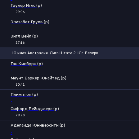
Гоулер Иглс (р)
29:06
Элизабет Груов (р)
-
Энгл Вейл (р)
27:16
Южная Австралия. Лига Штата 2. Юг. Резерв
1
Х
2
Ган Килбурн (р)
-
Маунт Баркер Юнайтед (р)
30:41
Плимптон (р)
-
Сифорд Рейнджерс (р)
29:28
1X
2
Аделаида Юниверсити (р)
-