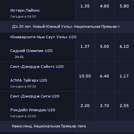
-
1.35
4.80
5.80
Истерн Лайонс
Сегодня в 08:00
До 20 лет. Новый Южный Уэльс. Национальная Премьер-лига
1
Х
2
Юниверсити Нью Саут Уэльс U20
-
1.37
5.00
6.10
Сидней Олимпик U20
26:41
Сент-Джордж Сэйнтс U20
-
10.50
6.40
1.17
АПИА Тайгерз U20
Сегодня в 09:30
Сент-Джордж Сити U20
-
2.20
3.70
2.55
Рокдейл Илинден U20
Сегодня в 10:00
Квинсленд. Национальная Премьер-лига