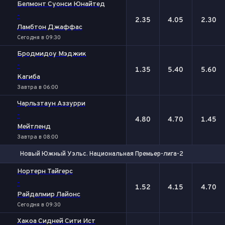
Белмонт Суонси Юнайтед
-
2.35
4.05
2.30
Ламбтон Джаффас
Сегодня в 09:30
Бродмидоу Мэджик
-
1.35
5.40
5.60
Кагиба
Завтра в 06:00
Чарльзтаун Аззурри
-
4.80
4.70
1.45
Мейтленд
Завтра в 08:00
Новый Южный Уэльс. Национальная Премьер-лига-2
1
Х
2
Нортерн Тайгерс
-
1.52
4.15
4.70
Райдалмир Лайонс
Сегодня в 09:30
Хакоа Сидней Сити Ист