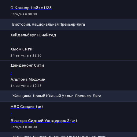
-
О'Коннор Найтс U23
Сегодня в 08:00
Виктория. Национальная Премьер-лига
1
Х
2
Хейдельберг Юнайтед
-
Хьюм Сити
14 августа в 12:30
Данденонг Сити
-
Альтона Мэджик
14 августа в 12:45
Женщины. Новый Южный Уэльс. Премьер-Лига
1
Х
2
НВС Спирит (ж)
-
Вестерн Сидней Уондерерс 2 (ж)
Сегодня в 08:00