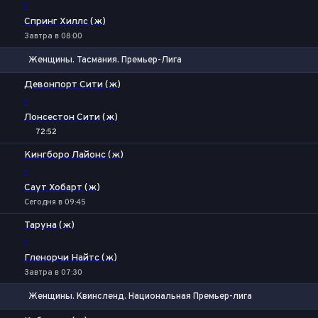
-
Спринг Хиллс (ж)
Завтра в 08:00
Женщины. Тасмания. Премьер-Лига
Фора
1
2
Девонпорт Сити (ж)
-
Лонсестон Сити (ж)
72:52
1
Х
2
Кингборо Лайонс (ж)
-
Саут Хобарт (ж)
Сегодня в 09:45
Таруна (ж)
-
Гленорчи Найтс (ж)
Завтра в 07:30
Женщины. Квинсленд. Национальная Премьер-лига
1
Х
2