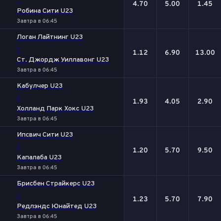
-
4.70
5.00
1.45
Робина Сити U23
Завтра в 06:45
Логан Лайтнинг U23
-
1.12
6.90
13.00
Ст. Джордж Уиллавонг U23
Завтра в 06:45
Кабулчер U23
-
1.93
4.05
2.90
Холланд Парк Хокс U23
Завтра в 06:45
Ипсвич Сити U23
-
1.20
5.70
9.50
Капалаба U23
Завтра в 06:45
Брисбен Страйкерс U23
-
1.23
5.70
7.90
Редлэндс Юнайтед U23
Завтра в 06:45