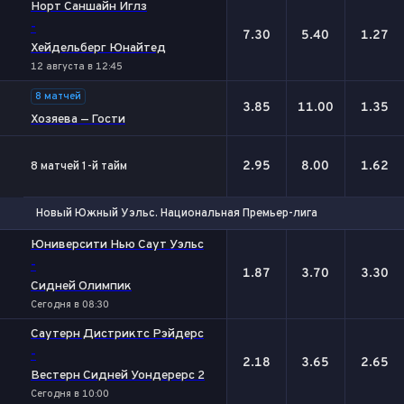
Норт Саншайн Иглз
-
7.30
5.40
1.27
Хейдельберг Юнайтед
12 августа в 12:45
8 матчей
3.85
11.00
1.35
Хозяева — Гости
2.95
8.00
1.62
8 матчей 1-й тайм
Новый Южный Уэльс. Национальная Премьер-лига
1
Х
2
Юниверсити Нью Саут Уэльс
-
1.87
3.70
3.30
Сидней Олимпик
Сегодня в 08:30
Саутерн Дистриктс Рэйдерс
-
2.18
3.65
2.65
Вестерн Сидней Уондерерс 2
Сегодня в 10:00