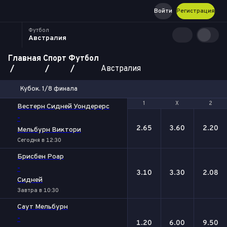
Войти
Регистрация
Футбол
Австралия
Главная
Спорт
Футбол
Австралия
Кубок. 1/8 финала
1
1
Х
Х
2
2
Вестерн Сидней Уондерерс
-
2.65
3.60
2.20
Мельбурн Виктори
Сегодня в 12:30
Брисбен Роар
-
3.10
3.30
2.08
Сидней
Завтра в 10:30
Саут Мельбурн
-
1.20
6.00
9.50