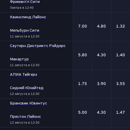
Фримантл Сити
Завтра в 12:40
Квинсленд Лайонc
-
7.00
4.80
1.32
Мельбурн Сити
11 августа в 12:30
Саутерн Дистриктс Рэйдерс
-
5.80
4.30
1.40
Макартур
11 августа в 12:30
АПИА Тайгерз
-
1.75
3.90
3.55
Сидней Юнайтед
12 августа в 12:30
Брансвик Ювентус
-
5.00
4.30
1.47
Престон Лайонс
12 августа в 12:30