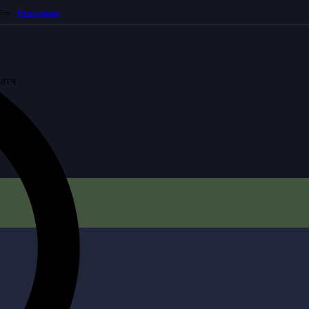
йти
Регистрация
атч